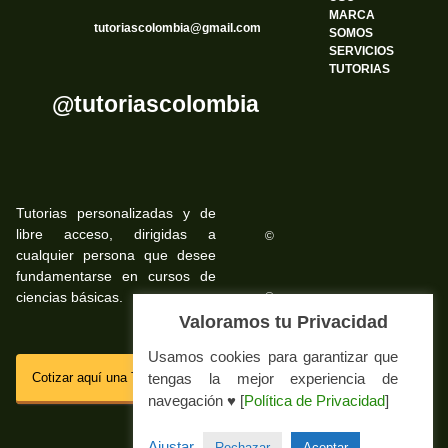
MARCA
tutoriascolombia@gmail.com
SOMOS
SERVICIOS
TUTORIAS
@tutoriascolombia
Tutorias personalizadas y de
libre acceso, dirigidas a
©
cualquier persona que desee
fundamentarse en cursos de
ciencias básicas.
©
Valoramos tu Privacidad
Usamos cookies para garantizar que
SSL
Cotizar aquí una Tutoria Web
tengas la mejor experiencia de
navegación ♥ [
Política de Privacidad
]
Impressum Tutorias.co
Ajustar
Rechazar
Aceptar