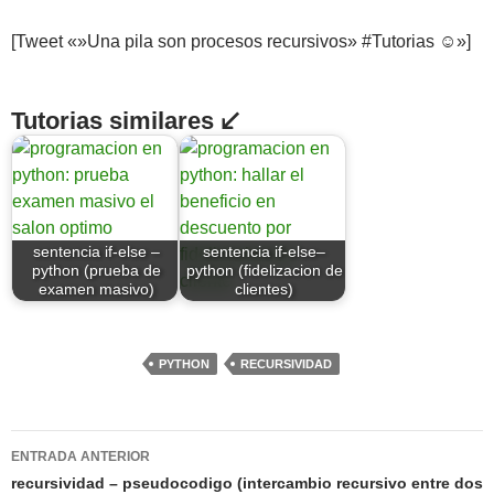
[Tweet «»Una pila son procesos recursivos» #Tutorias ☺»]
Tutorias similares ↙
sentencia if-else –
sentencia if-else–
python (prueba de
python (fidelizacion de
examen masivo)
clientes)
PYTHON
RECURSIVIDAD
Navegación
ENTRADA ANTERIOR
de
recursividad – pseudocodigo (intercambio recursivo entre dos