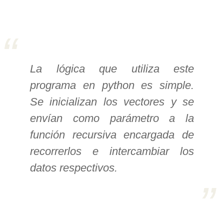
>> Ingresar YA a este tutorial
Estructuras de Datos I
La lógica que utiliza este
[Ingresar]
programa en python es simple.
Ver/Ocultar temario
Se inicializan los vectores y se
Algoritmos eficientes Ξ
envían como parámetro a la
Representación de polinomios Ξ
función recursiva encargada de
POO Ξ Manejo de pilas (stack) Ξ
recorrerlos e intercambiar los
Manejo de colas (queue) Ξ Listas
datos respectivos.
ligadas (LSL, LSLC, LDL, LDLC) Ξ
Matrices dispersas Ξ
Representación de árboles Ξ
Representación de grafos.