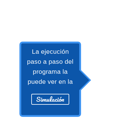
numeral 0 y 1 Ξ Los números
naturales (N) Ξ Operaciones con
naturales Ξ Los números enteros (Z)
Ξ Operaciones con enteros Ξ Los
números racionales (Q) Ξ
Operaciones con racionales Ξ Los
La ejecución
números irracionales (Q') Ξ
paso a paso del
Operaciones con irracionales Ξ
programa la
Porcentajes.
puede ver en la
>> Ingresar YA a este tutorial
Simulación
Matemáticas Básicas I
[Ingresar]