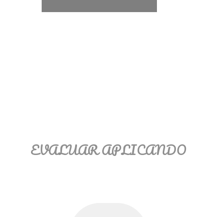
Ξ Solución ecuaciones cuadráticas
Ξ Fórmula del estudiante Ξ
Aplicación ecuaciones cuadráticas Ξ
Problemas ecuaciones cuadráticas
Ξ Función exponencial Ξ Función
logarítmica Ξ Sucesiones.
>> Ingresar YA a este tutorial
EVALUAR APLICANDO