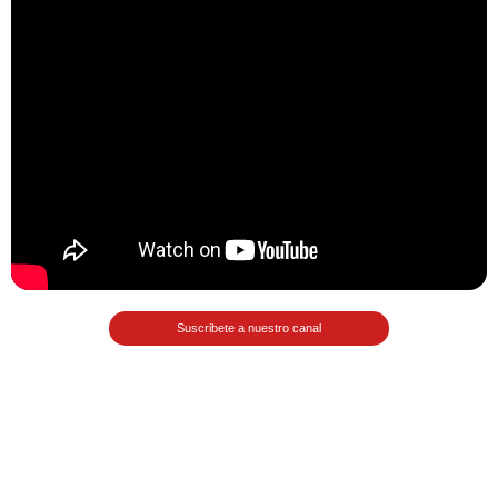
Matemáticas Básicas II
[Ingresar]
Ver/Ocultar temario
La relación Ξ Aplicación de la
relación Ξ La función matemática Ξ
Funciones polinómicas Ξ La función
lineal Ξ Funciones algebraicas Ξ
Simplificación de fracciones
algebraicas Ξ Fracciones complejas
Suscribete a nuestro canal
Ξ Ecuaciones de primer grado Ξ
Ecuaciones fraccionarias Ξ
Ecuaciones racionales Ξ La
combinación Ξ La permutación Ξ
Aplicación de la combinación y la
permutación.