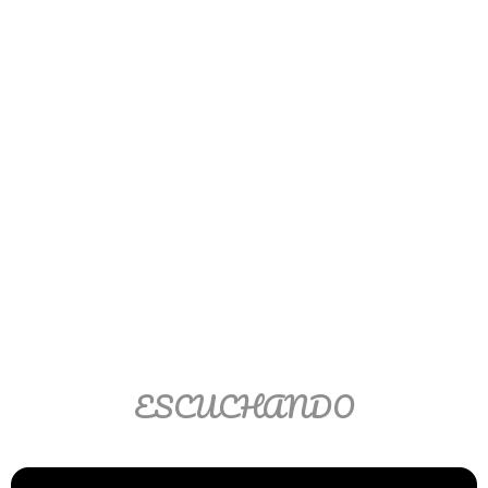
Ver/Ocultar temario
Propiedades de los reales (R) Ξ
Aplicación y operaciones con los
reales (R) Ξ Propiedades de los
radicales Ξ Aplicación y operación
con los radicales Ξ Expresiones
algebraicas Ξ Operaciones con
polinomios Ξ Productos notables Ξ
Factorización Ξ Ejercicios
factorización Ξ División de
polinomios Ξ Método cociente
residuo Ξ División sintética.
ESCUCHANDO
>> Ingresar YA a este tutorial