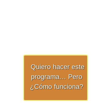
>> Ingresar YA a este tutorial
Matemáticas Básicas y
Elementales
Quiero hacer este
programa… Pero
Matemáticas
¿Cómo funciona?
Elementales [Ingresar]
Ver/Ocultar temario
La numeración Ξ Los números Ξ El