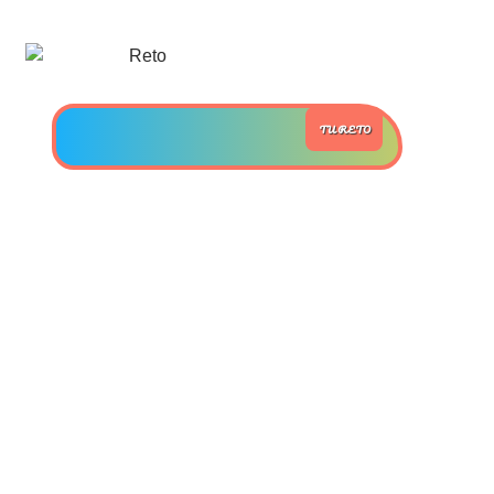
>> Ingresar YA a este tutorial
Estructuras de Datos II
TU RETO
[Ingresar]
Ver/Ocultar temario
Axiomatización Ξ Tablas de decisión
Ξ Polinomios como listas ligadas Ξ
Pilas como lista ligada Ξ Colas
como lista ligada Ξ Arreglos en
memoria Ξ Matrices dispersas en
vector y lista ligada Ξ Árboles
binarios Ξ Árboles AVL Ξ Grafos Ξ
Tratamiento de archivos.