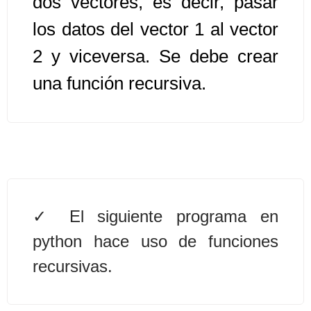
dos vectores, es decir, pasar
los datos del vector 1 al vector
Algoritmos II [Ingresar]
2 y viceversa. Se debe crear
Ver/Ocultar temario
una función recursiva.
Prueba de escritorio Ξ Manejo
cadenas de texto Ξ Funciones con
cadenas Ξ Procedimientos Ξ
Funciones Ξ Recursión Ξ Arreglos
unidimensionales (vectores) Ξ
Arreglos bidimensionales (matrices)
Ξ Arreglos multidimensionales Ξ
El siguiente programa en
Métodos de ordenamiento (burbuja,
python hace uso de funciones
selección, inserción, shell) Ξ
recursivas.
Métodos de búsqueda (secuencial,
binaria).