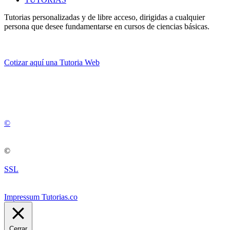
Tutorias personalizadas y de libre acceso, dirigidas a cualquier
persona que desee fundamentarse en cursos de ciencias básicas.
Cotizar aquí una Tutoria Web
💚
© 2012 -
2
0
2
5
©
©
SSL
Impressum Tutorias.co
Cerrar