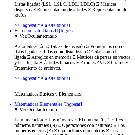
Listas ligadas (LSL, LSLC, LDL, LDLC) Ξ Matrices
dispersas Ξ Representación de árboles Ξ Representación de
grafos.
>> Ingresar YA a este tutorial
Estructuras de Datos II [Ingresar]
Ver/Ocultar temario
Axiomatización Ξ Tablas de decisión Ξ Polinomios como
listas ligadas Ξ Pilas como lista ligada Ξ Colas como lista
ligada Ξ Arreglos en memoria Ξ Matrices dispersas en vector
y lista ligada Ξ Árboles binarios Ξ Árboles AVL Ξ Grafos Ξ
Tratamiento de archivos.
>> Ingresar YA a este tutorial
Matemáticas Básicas y Elementales
Matemáticas Elementales [Ingresar]
Ver/Ocultar temario
La numeración Ξ Los números Ξ El numeral 0 y 1 Ξ Los
números naturales (N) Ξ Operaciones con naturales Ξ Los
números enteros (Z) Ξ Operaciones con enteros Ξ Los