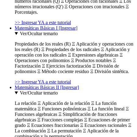
números racionales (Q) Ξ Operaciones con racionales Ξ Los
números irracionales (Q') Ξ Operaciones con irracionales Ξ
Porcentajes.
>> Ingresar YA a este tutorial
Matemáticas Básicas I [Ingresar]
Ver/Ocultar temario
Propiedades de los reales (R) Ξ Aplicación y operaciones con
los reales (R) Ξ Propiedades de los radicales Ξ Aplicación y
operación con los radicales Ξ Expresiones algebraicas Ξ
Operaciones con polinomios Ξ Productos notables Ξ
Factorización Ξ Ejercicios factorización Ξ División de
polinomios Ξ Método cociente residuo Ξ División sintética.
>> Ingresar YA a este tutorial
Matemáticas Básicas II [Ingresar]
Ver/Ocultar temario
La relación Ξ Aplicación de la relación Ξ La función
matemática Ξ Funciones polinómicas Ξ La función lineal Ξ
Funciones algebraicas Ξ Simplificación de fracciones
algebraicas Ξ Fracciones complejas Ξ Ecuaciones de primer
grado Ξ Ecuaciones fraccionarias Ξ Ecuaciones racionales Ξ
La combinación Ξ La permutación Ξ Aplicación de la
combinación y la permutación.