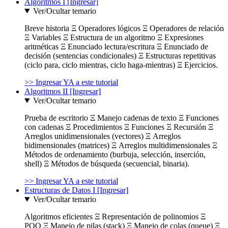
Algoritmos I [Ingresar]
Ver/Ocultar temario
Breve historia Ξ Operadores lógicos Ξ Operadores de relación
Ξ Variables Ξ Estructura de un algoritmo Ξ Expresiones
aritméticas Ξ Enunciado lectura/escritura Ξ Enunciado de
decisión (sentencias condicionales) Ξ Estructuras repetitivas
(ciclo para, ciclo mientras, ciclo haga-mientras) Ξ Ejercicios.
>> Ingresar YA a este tutorial
Algoritmos II [Ingresar]
Ver/Ocultar temario
Prueba de escritorio Ξ Manejo cadenas de texto Ξ Funciones
con cadenas Ξ Procedimientos Ξ Funciones Ξ Recursión Ξ
Arreglos unidimensionales (vectores) Ξ Arreglos
bidimensionales (matrices) Ξ Arreglos multidimensionales Ξ
Métodos de ordenamiento (burbuja, selección, inserción,
shell) Ξ Métodos de búsqueda (secuencial, binaria).
>> Ingresar YA a este tutorial
Estructuras de Datos I [Ingresar]
Ver/Ocultar temario
Algoritmos eficientes Ξ Representación de polinomios Ξ
POO Ξ Manejo de pilas (stack) Ξ Manejo de colas (queue) Ξ