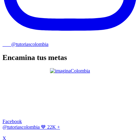
@tutoriascolombia
Encamina tus metas
Facebook
@tutoriascolombia
💙 22K +
X