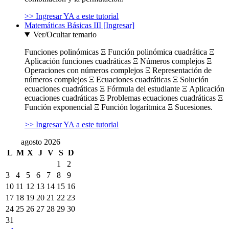
>> Ingresar YA a este tutorial
Matemáticas Básicas III [Ingresar]
Ver/Ocultar temario
Funciones polinómicas Ξ Función polinómica cuadrática Ξ
Aplicación funciones cuadráticas Ξ Números complejos Ξ
Operaciones con números complejos Ξ Representación de
números complejos Ξ Ecuaciones cuadráticas Ξ Solución
ecuaciones cuadráticas Ξ Fórmula del estudiante Ξ Aplicación
ecuaciones cuadráticas Ξ Problemas ecuaciones cuadráticas Ξ
Función exponencial Ξ Función logarítmica Ξ Sucesiones.
>> Ingresar YA a este tutorial
agosto 2026
L
M
X
J
V
S
D
1
2
3
4
5
6
7
8
9
10
11
12
13
14
15
16
17
18
19
20
21
22
23
24
25
26
27
28
29
30
31