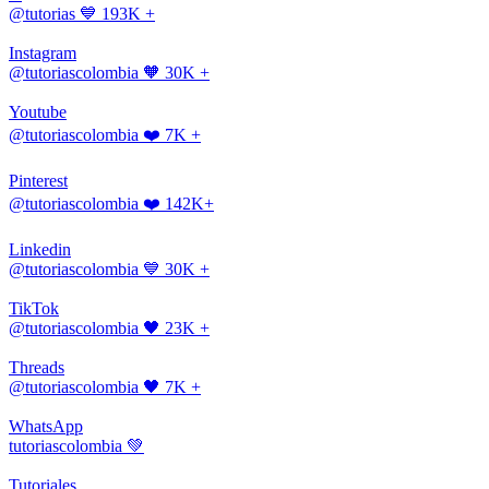
@tutorias
💙 193K +
Instagram
@tutoriascolombia
🧡 30K +
Youtube
@tutoriascolombia
❤️ 7K +
Pinterest
@tutoriascolombia
❤️ 142K+
Linkedin
@tutoriascolombia
💙 30K +
TikTok
@tutoriascolombia
🖤 23K +
Threads
@tutoriascolombia
🖤 7K +
WhatsApp
tutoriascolombia
💚
Tutoriales