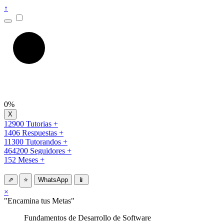
↑
0%
12900 Tutorias +
1406 Respuestas +
11300 Tutorandos +
464200 Seguidores +
152 Meses +
⇗
⭐
WhatsApp
📱
×
"Encamina tus Metas"
Fundamentos de Desarrollo de Software