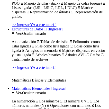
POO Ξ Manejo de pilas (stack) Ξ Manejo de colas (queue) Ξ
Listas ligadas (LSL, LSLC, LDL, LDLC) Ξ Matrices
dispersas Ξ Representación de árboles Ξ Representación de
grafos.
>> Ingresar YA a este tutorial
Estructuras de Datos II [Ingresar]
Ver/Ocultar temario
Axiomatización Ξ Tablas de decisión Ξ Polinomios como
listas ligadas Ξ Pilas como lista ligada Ξ Colas como lista
ligada Ξ Arreglos en memoria Ξ Matrices dispersas en vector
y lista ligada Ξ Árboles binarios Ξ Árboles AVL Ξ Grafos Ξ
Tratamiento de archivos.
>> Ingresar YA a este tutorial
Matemáticas Básicas y Elementales
Matemáticas Elementales [Ingresar]
Ver/Ocultar temario
La numeración Ξ Los números Ξ El numeral 0 y 1 Ξ Los
números naturales (N) Ξ Operaciones con naturales Ξ Los