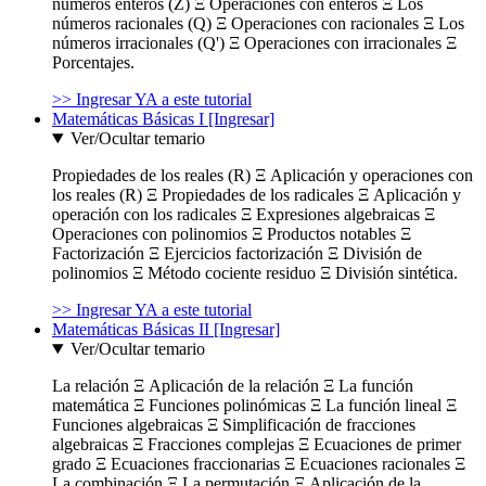
números enteros (Z) Ξ Operaciones con enteros Ξ Los
números racionales (Q) Ξ Operaciones con racionales Ξ Los
números irracionales (Q') Ξ Operaciones con irracionales Ξ
Porcentajes.
>> Ingresar YA a este tutorial
Matemáticas Básicas I [Ingresar]
Ver/Ocultar temario
Propiedades de los reales (R) Ξ Aplicación y operaciones con
los reales (R) Ξ Propiedades de los radicales Ξ Aplicación y
operación con los radicales Ξ Expresiones algebraicas Ξ
Operaciones con polinomios Ξ Productos notables Ξ
Factorización Ξ Ejercicios factorización Ξ División de
polinomios Ξ Método cociente residuo Ξ División sintética.
>> Ingresar YA a este tutorial
Matemáticas Básicas II [Ingresar]
Ver/Ocultar temario
La relación Ξ Aplicación de la relación Ξ La función
matemática Ξ Funciones polinómicas Ξ La función lineal Ξ
Funciones algebraicas Ξ Simplificación de fracciones
algebraicas Ξ Fracciones complejas Ξ Ecuaciones de primer
grado Ξ Ecuaciones fraccionarias Ξ Ecuaciones racionales Ξ
La combinación Ξ La permutación Ξ Aplicación de la