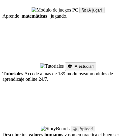
🚀 ¡A jugar!
Aprende
matemáticas
jugando.
🎓 ¡A estudiar!
Tutoriales
Accede a más de 189 modulos/submodulos de
aprendizaje online 24/7.
🤝 ¡Aplicar!
Descubre tus
valores humanos
y pon en practica el buen ser.