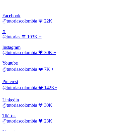
Facebook
@tutoriascolombia
💙 22K +
X
@tutorias
💙 193K +
Instagram
@tutoriascolombia
🧡 30K +
Youtube
@tutoriascolombia
❤️ 7K +
Pinterest
@tutoriascolombia
❤️ 142K+
Linkedin
@tutoriascolombia
💙 30K +
TikTok
@tutoriascolombia
🖤 23K +