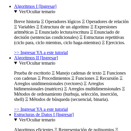
Algoritmos I [Ingresar]
Ver/Ocultar temario
Breve historia Ξ Operadores lógicos Ξ Operadores de relación
Ξ Variables Ξ Estructura de un algoritmo Ξ Expresiones
aritméticas Ξ Enunciado lectura/escritura Ξ Enunciado de
decisión (sentencias condicionales) Ξ Estructuras repetitivas
(ciclo para, ciclo mientras, ciclo haga-mientras) Ξ Ejercicios.
>> Ingresar YA a este tutorial
Algoritmos II [Ingresar]
Ver/Ocultar temario
Prueba de escritorio Ξ Manejo cadenas de texto Ξ Funciones
con cadenas Ξ Procedimientos Ξ Funciones Ξ Recursión Ξ
Arreglos unidimensionales (vectores) Ξ Arreglos
bidimensionales (matrices) Ξ Arreglos multidimensionales Ξ
Métodos de ordenamiento (burbuja, selección, inserción,
shell) Ξ Métodos de búsqueda (secuencial, binaria).
>> Ingresar YA a este tutorial
Estructuras de Datos I [Ingresar]
Ver/Ocultar temario
Algoritmos eficientes Ξ Representación de polinomios Ξ