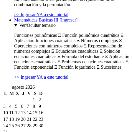
combinación y la permutación.
>> Ingresar YA a este tutorial
Matemáticas Básicas III [Ingresar]
Ver/Ocultar temario
Funciones polinómicas Ξ Función polinómica cuadrática Ξ
Aplicación funciones cuadráticas Ξ Números complejos Ξ
Operaciones con números complejos Ξ Representación de
números complejos Ξ Ecuaciones cuadráticas Ξ Solución
ecuaciones cuadráticas Ξ Fórmula del estudiante Ξ Aplicación
ecuaciones cuadráticas Ξ Problemas ecuaciones cuadráticas Ξ
Función exponencial Ξ Función logarítmica Ξ Sucesiones.
>> Ingresar YA a este tutorial
agosto 2026
L
M
X
J
V
S
D
1
2
3
4
5
6
7
8
9
10
11
12
13
14
15
16
17
18
19
20
21
22
23
24
25
26
27
28
29
30