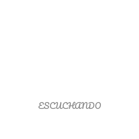
Ver/Ocultar temario
Propiedades de los reales (R) Ξ
Aplicación y operaciones con los
reales (R) Ξ Propiedades de los
radicales Ξ Aplicación y operación
con los radicales Ξ Expresiones
algebraicas Ξ Operaciones con
polinomios Ξ Productos notables Ξ
Factorización Ξ Ejercicios
factorización Ξ División de
polinomios Ξ Método cociente
ESCUCHANDO
residuo Ξ División sintética.
>> Ingresar YA a este tutorial