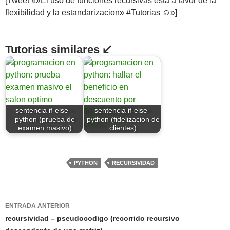
[Tweet «»El uso de funciones recursivas esta a favor de la
flexibilidad y la estandarizacion» #Tutorias ☺»]
Tutorias similares ↙
sentencia if-else –
sentencia if-else–
python (prueba de
python (fidelizacion de
examen masivo)
clientes)
PYTHON
RECURSIVIDAD
Navegación
ENTRADA ANTERIOR
de
recursividad – pseudocodigo (recorrido recursivo