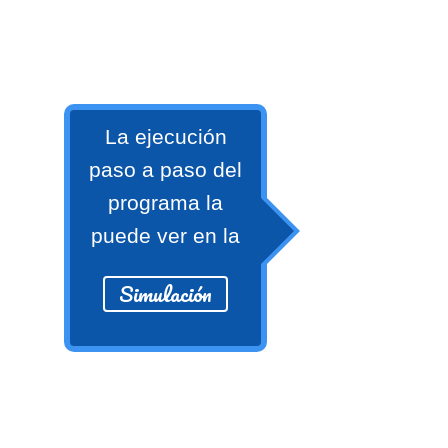
numeral 0 y 1 Ξ Los números
naturales (N) Ξ Operaciones con
naturales Ξ Los números enteros (Z)
Ξ Operaciones con enteros Ξ Los
números racionales (Q) Ξ
La ejecución
Operaciones con racionales Ξ Los
paso a paso del
números irracionales (Q') Ξ
programa la
Operaciones con irracionales Ξ
puede ver en la
Porcentajes.
Simulación
>> Ingresar YA a este tutorial
Matemáticas Básicas I
[Ingresar]