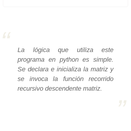
>> Ingresar YA a este tutorial
Estructuras de Datos I
[Ingresar]
La lógica que utiliza este
Ver/Ocultar temario
programa en python es simple.
Algoritmos eficientes Ξ
Se declara e inicializa la matriz y
Representación de polinomios Ξ
se invoca la función recorrido
POO Ξ Manejo de pilas (stack) Ξ
recursivo descendente matriz.
Manejo de colas (queue) Ξ Listas
ligadas (LSL, LSLC, LDL, LDLC) Ξ
Matrices dispersas Ξ
Representación de árboles Ξ
Representación de grafos.