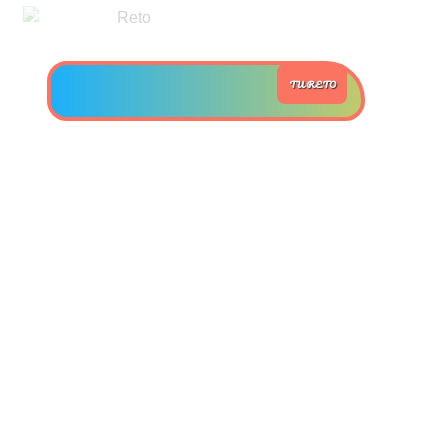
>> Ingresar YA a este tutorial
TU RETO
Estructuras de Datos II
[Ingresar]
Ver/Ocultar temario
Axiomatización Ξ Tablas de decisión
Ξ Polinomios como listas ligadas Ξ
Pilas como lista ligada Ξ Colas
como lista ligada Ξ Arreglos en
memoria Ξ Matrices dispersas en
vector y lista ligada Ξ Árboles
binarios Ξ Árboles AVL Ξ Grafos Ξ
Tratamiento de archivos.