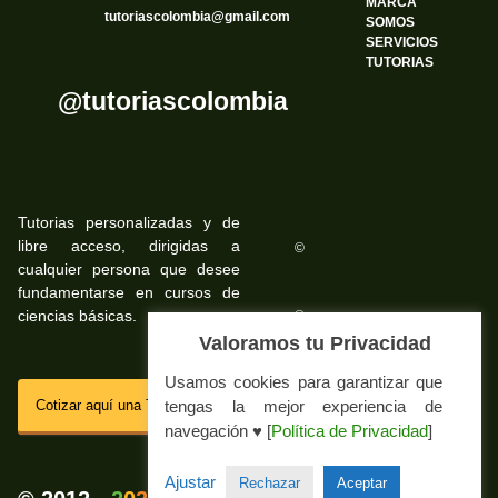
MARCA
tutoriascolombia@gmail.com
SOMOS
SERVICIOS
TUTORIAS
@tutoriascolombia
Tutorias personalizadas y de
libre acceso, dirigidas a
©
cualquier persona que desee
fundamentarse en cursos de
ciencias básicas.
©
Valoramos tu Privacidad
Usamos cookies para garantizar que
SSL
Cotizar aquí una Tutoria Web
tengas la mejor experiencia de
navegación ♥ [
Política de Privacidad
]
Impressum Tutorias.co
Ajustar
Rechazar
Aceptar
💚