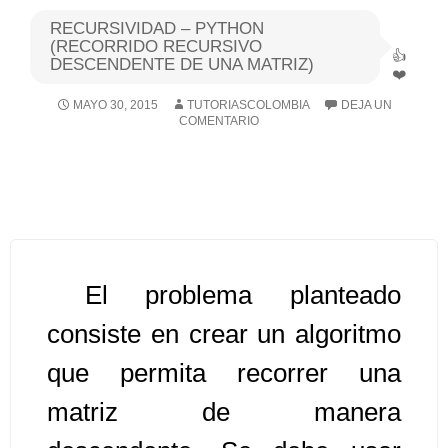
RECURSIVIDAD – PYTHON
Algoritmos I [Ingresar]
(RECORRIDO RECURSIVO
DESCENDENTE DE UNA MATRIZ)
Ver/Ocultar temario
MAYO 30, 2015
TUTORIASCOLOMBIA
DEJA UN
COMENTARIO
Breve historia Ξ Operadores lógicos
Ξ Operadores de relación Ξ
Variables Ξ Estructura de un
algoritmo Ξ Expresiones aritméticas
Ξ Enunciado lectura/escritura Ξ
Enunciado de decisión (sentencias
El problema planteado
condicionales) Ξ Estructuras
repetitivas (ciclo para, ciclo mientras,
consiste en crear un algoritmo
ciclo haga-mientras) Ξ Ejercicios.
que permita recorrer una
matriz de manera
>> Ingresar YA a este tutorial