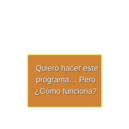
>> Ingresar YA a este tutorial
Matemáticas Básicas y
Quiero hacer este
Elementales
programa… Pero
¿Cómo funciona?
Matemáticas
Elementales [Ingresar]
Ver/Ocultar temario
La numeración Ξ Los números Ξ El