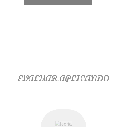
Ξ Solución ecuaciones cuadráticas
Ξ Fórmula del estudiante Ξ
Aplicación ecuaciones cuadráticas Ξ
Problemas ecuaciones cuadráticas
Ξ Función exponencial Ξ Función
logarítmica Ξ Sucesiones.
>> Ingresar YA a este tutorial
EVALUAR APLICANDO