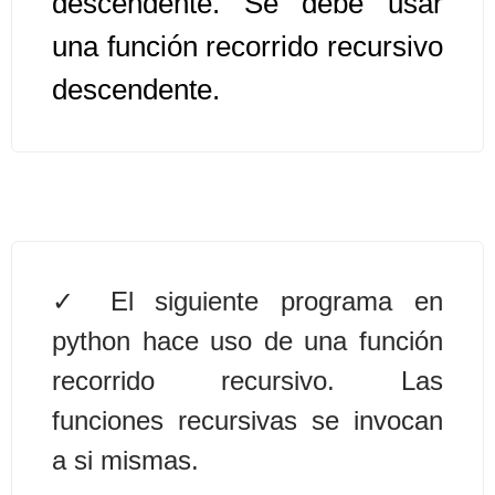
descendente. Se debe usar
una función recorrido recursivo
Algoritmos II [Ingresar]
descendente.
Ver/Ocultar temario
Prueba de escritorio Ξ Manejo
cadenas de texto Ξ Funciones con
cadenas Ξ Procedimientos Ξ
Funciones Ξ Recursión Ξ Arreglos
unidimensionales (vectores) Ξ
El siguiente programa en
Arreglos bidimensionales (matrices)
Ξ Arreglos multidimensionales Ξ
python hace uso de una función
Métodos de ordenamiento (burbuja,
recorrido recursivo. Las
selección, inserción, shell) Ξ
funciones recursivas se invocan
Métodos de búsqueda (secuencial,
a si mismas.
binaria).