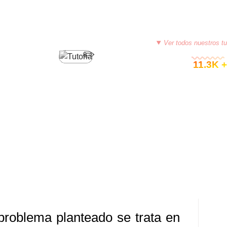
Ver todos nuestros tu
PROGRAMACIÓN EN PYTHON
© 11.3K +
IVIDAD – PYTHON (SERIE
TICA MAS CONSTANTE)
1, 2015
TUTORIASCOLOMBIA
DEJA UN COMENTARIO
problema planteado se trata en