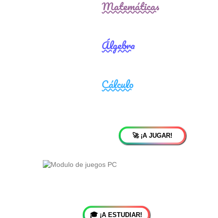
🚀 ¡A JUGAR!
🎓 ¡A ESTUDIAR!