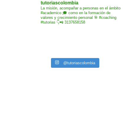
tutoriascolombia
La misión,
acompañar a personas
en el ámbito
#academico 🎓
como en la formación de
valores y crecimiento
personal 🎯 #coaching
#tutorias
👇📲 3137658158
@tutoriascolombia