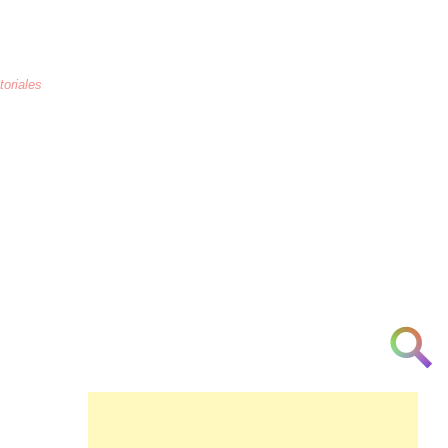
toriales
La educación
es la crianza de los
corazones humanos para combatir la
arrogancia, odio, maltrato, necedad, la
ignorancia y la indiferencia a partir de la
[cortesía] [urbanidad] [inteligencia]
[investigación] [respeto] y [am♥r]
👁