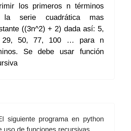
rimir los primeros n términos
 la serie cuadrática mas
stante ((3n^2) + 2) dada así: 5,
 29, 50, 77, 100 … para n
minos. Se debe usar función
ursiva
El siguiente programa en python
 uso de funciones recursivas