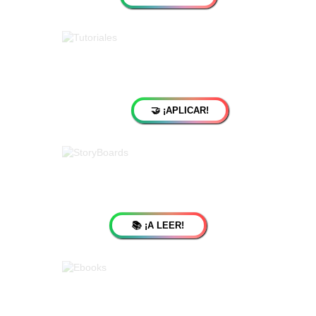
🤝 ¡APLICAR!
📚 ¡A LEER!