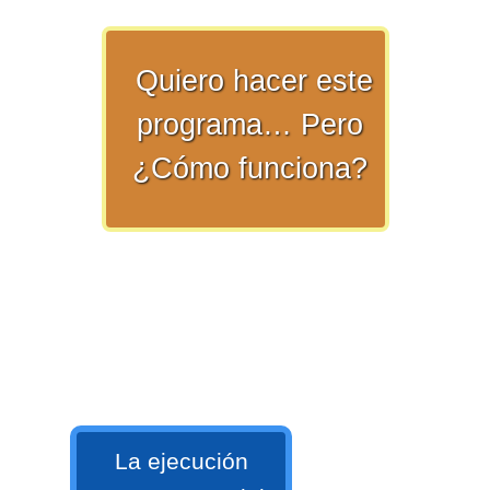
numeral 0 y 1 Ξ Los números
naturales (N) Ξ Operaciones con
Quiero hacer este
naturales Ξ Los números enteros (Z)
Ξ Operaciones con enteros Ξ Los
programa… Pero
números racionales (Q) Ξ
¿Cómo funciona?
Operaciones con racionales Ξ Los
números irracionales (Q') Ξ
Operaciones con irracionales Ξ
Porcentajes.
>> Ingresar YA a este tutorial
Matemáticas Básicas I
[Ingresar]
La ejecución