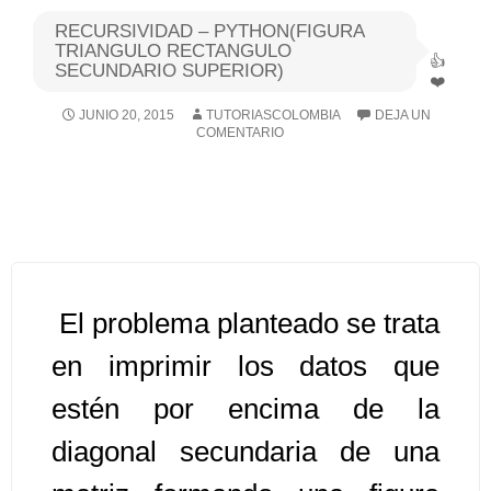
RECURSIVIDAD – PYTHON(FIGURA
Algoritmos I [Ingresar]
TRIANGULO RECTANGULO
SECUNDARIO SUPERIOR)
Ver/Ocultar temario
JUNIO 20, 2015
TUTORIASCOLOMBIA
DEJA UN
COMENTARIO
Breve historia Ξ Operadores lógicos
Ξ Operadores de relación Ξ
Variables Ξ Estructura de un
algoritmo Ξ Expresiones aritméticas
Ξ Enunciado lectura/escritura Ξ
Enunciado de decisión (sentencias
El problema planteado se trata
condicionales) Ξ Estructuras
repetitivas (ciclo para, ciclo mientras,
en imprimir los datos que
ciclo haga-mientras) Ξ Ejercicios.
estén por encima de la
diagonal secundaria de una
>> Ingresar YA a este tutorial