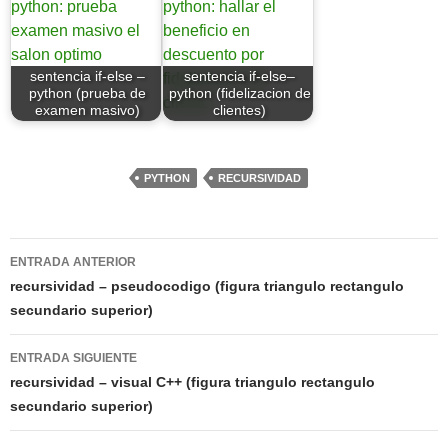
sentencia if-else –
sentencia if-else–
python (prueba de
python (fidelizacion de
examen masivo)
clientes)
PYTHON
RECURSIVIDAD
Navegación
ENTRADA ANTERIOR
de
recursividad – pseudocodigo (figura triangulo rectangulo
secundario superior)
entradas
ENTRADA SIGUIENTE
recursividad – visual C++ (figura triangulo rectangulo
secundario superior)