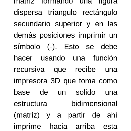
matriz formando una figura
dispersa triangulo rectángulo
Algoritmos II [Ingresar]
secundario superior y en las
Ver/Ocultar temario
demás posiciones imprimir un
Prueba de escritorio Ξ Manejo
símbolo (-). Esto se debe
cadenas de texto Ξ Funciones con
cadenas Ξ Procedimientos Ξ
hacer usando una función
Funciones Ξ Recursión Ξ Arreglos
recursiva que recibe una
unidimensionales (vectores) Ξ
impresora 3D que toma como
Arreglos bidimensionales (matrices)
Ξ Arreglos multidimensionales Ξ
base de un solido una
Métodos de ordenamiento (burbuja,
estructura bidimensional
selección, inserción, shell) Ξ
Métodos de búsqueda (secuencial,
(matriz) y a partir de ahí
binaria).
imprime hacia arriba esta