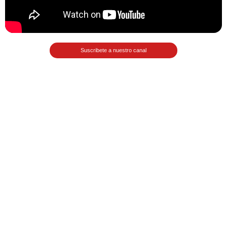
>> Ingresar YA a este tutorial
Suscribete a nuestro canal
Matemáticas Básicas
III [Ingresar]
Ver/Ocultar temario
Funciones polinómicas Ξ Función
polinómica cuadrática Ξ Aplicación
funciones cuadráticas Ξ Números
complejos Ξ Operaciones con
números complejos Ξ
Representación de números
complejos Ξ Ecuaciones cuadráticas