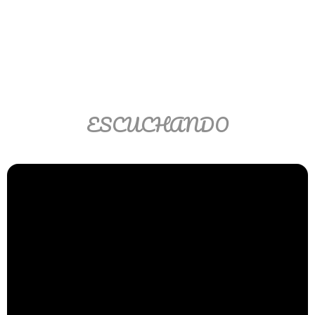
Matemáticas Básicas II
[Ingresar]
Ver/Ocultar temario
La relación Ξ Aplicación de la
ESCUCHANDO
relación Ξ La función matemática Ξ
Funciones polinómicas Ξ La función
lineal Ξ Funciones algebraicas Ξ
Simplificación de fracciones
algebraicas Ξ Fracciones complejas
Ξ Ecuaciones de primer grado Ξ
Ecuaciones fraccionarias Ξ
Ecuaciones racionales Ξ La
combinación Ξ La permutación Ξ
Aplicación de la combinación y la
permutación.