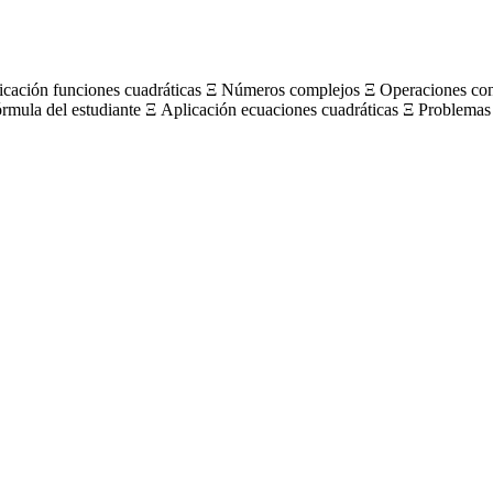
licación funciones cuadráticas Ξ Números complejos Ξ Operaciones c
órmula del estudiante Ξ Aplicación ecuaciones cuadráticas Ξ Problemas