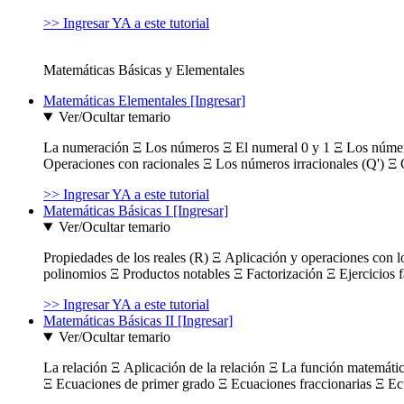
>> Ingresar YA a este tutorial
Matemáticas Básicas y Elementales
Matemáticas Elementales [Ingresar]
Ver/Ocultar temario
La numeración Ξ Los números Ξ El numeral 0 y 1 Ξ Los número
Operaciones con racionales Ξ Los números irracionales (Q') Ξ 
>> Ingresar YA a este tutorial
Matemáticas Básicas I [Ingresar]
Ver/Ocultar temario
Propiedades de los reales (R) Ξ Aplicación y operaciones con l
polinomios Ξ Productos notables Ξ Factorización Ξ Ejercicios f
>> Ingresar YA a este tutorial
Matemáticas Básicas II [Ingresar]
Ver/Ocultar temario
La relación Ξ Aplicación de la relación Ξ La función matemáti
Ξ Ecuaciones de primer grado Ξ Ecuaciones fraccionarias Ξ Ec