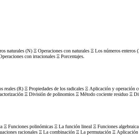
s naturales (N) Ξ Operaciones con naturales Ξ Los números enteros (
Operaciones con irracionales Ξ Porcentajes.
os reales (R) Ξ Propiedades de los radicales Ξ Aplicación y operación 
actorización Ξ División de polinomios Ξ Método cociente residuo Ξ Divi
ca Ξ Funciones polinómicas Ξ La función lineal Ξ Funciones algebraica
uaciones racionales Ξ La combinación Ξ La permutación Ξ Aplicación 