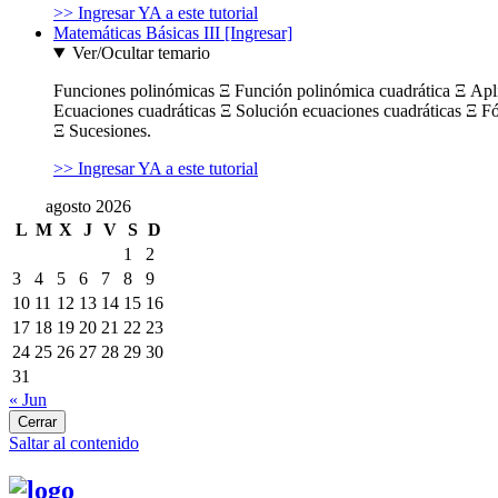
>> Ingresar YA a este tutorial
Matemáticas Básicas III [Ingresar]
Ver/Ocultar temario
Funciones polinómicas Ξ Función polinómica cuadrática Ξ Ap
Ecuaciones cuadráticas Ξ Solución ecuaciones cuadráticas Ξ F
Ξ Sucesiones.
>> Ingresar YA a este tutorial
agosto 2026
L
M
X
J
V
S
D
1
2
3
4
5
6
7
8
9
10
11
12
13
14
15
16
17
18
19
20
21
22
23
24
25
26
27
28
29
30
31
« Jun
Cerrar
Saltar al contenido