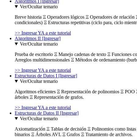
Algoritmos I [Ingresar]
Ver/Ocultar temario
Breve historia Ξ Operadores lógicos Ξ Operadores de relación Ξ
condicionales) Ξ Estructuras repetitivas (ciclo para, ciclo mient
>> Ingresar YA a este tutorial
Algoritmos II [Ingresar]
Ver/Ocultar temario
Prueba de escritorio Ξ Manejo cadenas de texto Ξ Funciones c
Arreglos multidimensionales Ξ Métodos de ordenamiento (burbuja
>> Ingresar YA a este tutorial
Estructuras de Datos I [Ingresar]
Ver/Ocultar temario
Algoritmos eficientes Ξ Representación de polinomios Ξ POO 
árboles Ξ Representación de grafos.
>> Ingresar YA a este tutorial
Estructuras de Datos II [Ingresar]
Ver/Ocultar temario
Axiomatización Ξ Tablas de decisión Ξ Polinomios como listas l
binarios Ξ Árboles AVL Ξ Grafos Ξ Tratamiento de archivos.