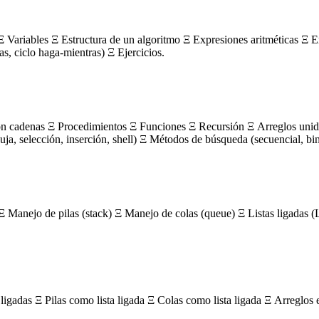
 Variables Ξ Estructura de un algoritmo Ξ Expresiones aritméticas Ξ E
ras, ciclo haga-mientras) Ξ Ejercicios.
on cadenas Ξ Procedimientos Ξ Funciones Ξ Recursión Ξ Arreglos unidi
, selección, inserción, shell) Ξ Métodos de búsqueda (secuencial, bin
Ξ Manejo de pilas (stack) Ξ Manejo de colas (queue) Ξ Listas ligada
igadas Ξ Pilas como lista ligada Ξ Colas como lista ligada Ξ Arreglos 