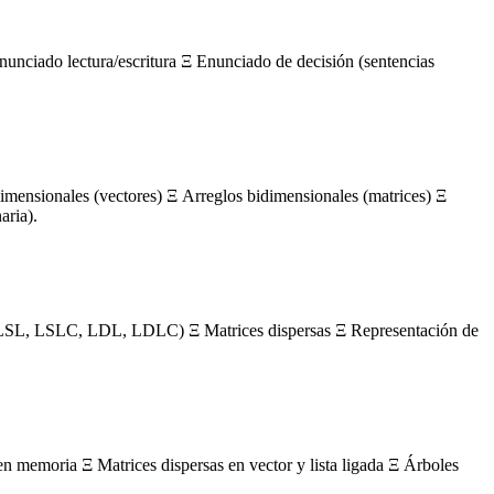
nunciado lectura/escritura Ξ Enunciado de decisión (sentencias
mensionales (vectores) Ξ Arreglos bidimensionales (matrices) Ξ
aria).
s (LSL, LSLC, LDL, LDLC) Ξ Matrices dispersas Ξ Representación de
en memoria Ξ Matrices dispersas en vector y lista ligada Ξ Árboles