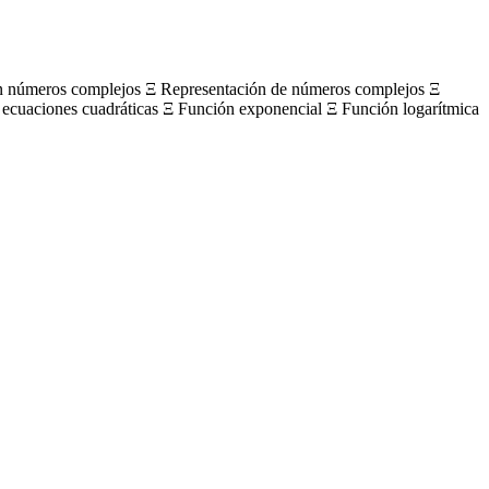
on números complejos Ξ Representación de números complejos Ξ
 ecuaciones cuadráticas Ξ Función exponencial Ξ Función logarítmica