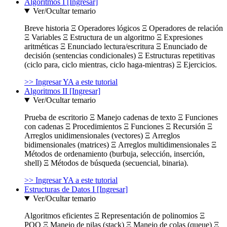
Algoritmos I [Ingresar]
Ver/Ocultar temario
Breve historia Ξ Operadores lógicos Ξ Operadores de relación
Ξ Variables Ξ Estructura de un algoritmo Ξ Expresiones
aritméticas Ξ Enunciado lectura/escritura Ξ Enunciado de
decisión (sentencias condicionales) Ξ Estructuras repetitivas
(ciclo para, ciclo mientras, ciclo haga-mientras) Ξ Ejercicios.
>> Ingresar YA a este tutorial
Algoritmos II [Ingresar]
Ver/Ocultar temario
Prueba de escritorio Ξ Manejo cadenas de texto Ξ Funciones
con cadenas Ξ Procedimientos Ξ Funciones Ξ Recursión Ξ
Arreglos unidimensionales (vectores) Ξ Arreglos
bidimensionales (matrices) Ξ Arreglos multidimensionales Ξ
Métodos de ordenamiento (burbuja, selección, inserción,
shell) Ξ Métodos de búsqueda (secuencial, binaria).
>> Ingresar YA a este tutorial
Estructuras de Datos I [Ingresar]
Ver/Ocultar temario
Algoritmos eficientes Ξ Representación de polinomios Ξ
POO Ξ Manejo de pilas (stack) Ξ Manejo de colas (queue) Ξ