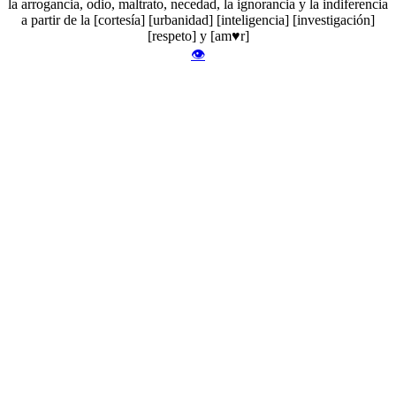
la arrogancia, odio, maltrato, necedad, la ignorancia y la indiferencia
a partir de la [cortesía] [urbanidad] [inteligencia] [investigación]
[respeto] y [am♥r]
👁