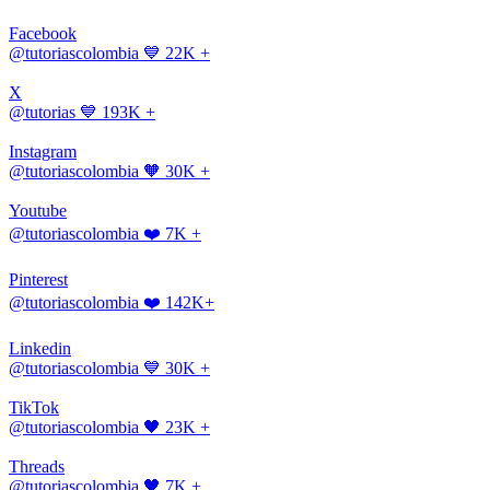
Facebook
@tutoriascolombia
💙 22K +
X
@tutorias
💙 193K +
Instagram
@tutoriascolombia
🧡 30K +
Youtube
@tutoriascolombia
❤️ 7K +
Pinterest
@tutoriascolombia
❤️ 142K+
Linkedin
@tutoriascolombia
💙 30K +
TikTok
@tutoriascolombia
🖤 23K +
Threads
@tutoriascolombia
🖤 7K +