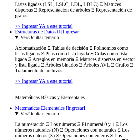
Listas ligadas (LSL, LSLC, LDL, LDLC) Ξ Matrices
dispersas Ξ Representación de árboles Ξ Representación de
grafos.
>> Ingresar YA a este tutorial
Estructuras de Datos II [Ingresar]
Ver/Ocultar temario
Axiomatización Ξ Tablas de decisión Ξ Polinomios como
listas ligadas Ξ Pilas como lista ligada Ξ Colas como lista
ligada Ξ Arreglos en memoria Ξ Matrices dispersas en vector
y lista ligada Ξ Árboles binarios Ξ Árboles AVL Ξ Grafos Ξ
Tratamiento de archivos.
>> Ingresar YA a este tutorial
Matemáticas Básicas y Elementales
Matemáticas Elementales [Ingresar]
Ver/Ocultar temario
La numeración Ξ Los números Ξ El numeral 0 y 1 Ξ Los
números naturales (N) Ξ Operaciones con naturales Ξ Los
números enteros (Z) Ξ Operaciones con enteros Ξ Los