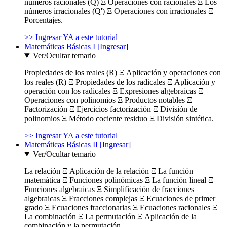
números racionales (Q) Ξ Operaciones con racionales Ξ Los
números irracionales (Q') Ξ Operaciones con irracionales Ξ
Porcentajes.
>> Ingresar YA a este tutorial
Matemáticas Básicas I [Ingresar]
Ver/Ocultar temario
Propiedades de los reales (R) Ξ Aplicación y operaciones con
los reales (R) Ξ Propiedades de los radicales Ξ Aplicación y
operación con los radicales Ξ Expresiones algebraicas Ξ
Operaciones con polinomios Ξ Productos notables Ξ
Factorización Ξ Ejercicios factorización Ξ División de
polinomios Ξ Método cociente residuo Ξ División sintética.
>> Ingresar YA a este tutorial
Matemáticas Básicas II [Ingresar]
Ver/Ocultar temario
La relación Ξ Aplicación de la relación Ξ La función
matemática Ξ Funciones polinómicas Ξ La función lineal Ξ
Funciones algebraicas Ξ Simplificación de fracciones
algebraicas Ξ Fracciones complejas Ξ Ecuaciones de primer
grado Ξ Ecuaciones fraccionarias Ξ Ecuaciones racionales Ξ
La combinación Ξ La permutación Ξ Aplicación de la
combinación y la permutación.