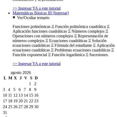
>> Ingresar YA a este tutorial
Matemáticas Básicas III [Ingresar]
Ver/Ocultar temario
Funciones polinómicas Ξ Función polinómica cuadrática Ξ
Aplicación funciones cuadráticas Ξ Números complejos Ξ
Operaciones con números complejos Ξ Representación de
números complejos Ξ Ecuaciones cuadráticas Ξ Solución
ecuaciones cuadráticas Ξ Fórmula del estudiante Ξ Aplicación
ecuaciones cuadráticas Ξ Problemas ecuaciones cuadráticas Ξ
Función exponencial Ξ Función logarítmica Ξ Sucesiones.
>> Ingresar YA a este tutorial
agosto 2026
L
M
X
J
V
S
D
1
2
3
4
5
6
7
8
9
10
11
12
13
14
15
16
17
18
19
20
21
22
23
24
25
26
27
28
29
30
31