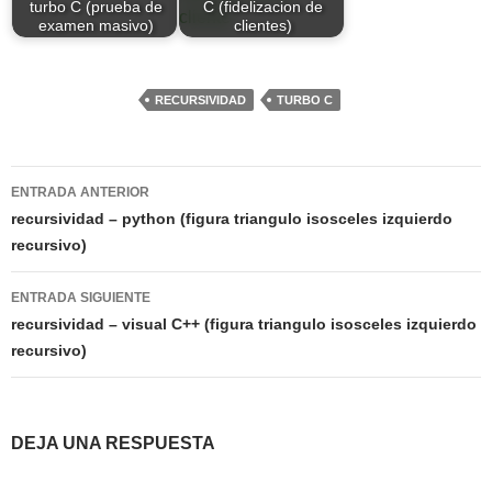
turbo C (prueba de
C (fidelizacion de
examen masivo)
clientes)
RECURSIVIDAD
TURBO C
Navegación
ENTRADA ANTERIOR
de
recursividad – python (figura triangulo isosceles izquierdo
recursivo)
entradas
ENTRADA SIGUIENTE
recursividad – visual C++ (figura triangulo isosceles izquierdo
recursivo)
DEJA UNA RESPUESTA