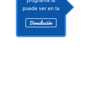
programa la
Ver/Ocultar temario
puede ver en la
Propiedades de los reales (R) Ξ
Aplicación y operaciones con los
Simulación
reales (R) Ξ Propiedades de los
radicales Ξ Aplicación y operación
con los radicales Ξ Expresiones
algebraicas Ξ Operaciones con
polinomios Ξ Productos notables Ξ
Factorización Ξ Ejercicios
factorización Ξ División de
polinomios Ξ Método cociente
residuo Ξ División sintética.
>> Ingresar YA a este tutorial