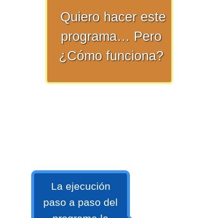
numeral 0 y 1 Ξ Los números
Quiero hacer este
naturales (N) Ξ Operaciones con
programa… Pero
naturales Ξ Los números enteros (Z)
Ξ Operaciones con enteros Ξ Los
¿Cómo funciona?
números racionales (Q) Ξ
Operaciones con racionales Ξ Los
números irracionales (Q') Ξ
Operaciones con irracionales Ξ
Porcentajes.
>> Ingresar YA a este tutorial
Matemáticas Básicas I
La ejecución
[Ingresar]
paso a paso del