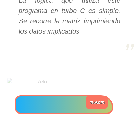
La lógica que utiliza este
programa en turbo C es simple.
>> Ingresar YA a este tutorial
Se recorre la matriz imprimiendo
los datos implicados
Estructuras de Datos II
[Ingresar]
Ver/Ocultar temario
Axiomatización Ξ Tablas de decisión
Ξ Polinomios como listas ligadas Ξ
Pilas como lista ligada Ξ Colas
como lista ligada Ξ Arreglos en
TU RETO
memoria Ξ Matrices dispersas en
vector y lista ligada Ξ Árboles
binarios Ξ Árboles AVL Ξ Grafos Ξ
Tratamiento de archivos.