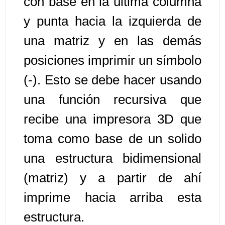
con base en la ultima columna
y punta hacia la izquierda de
Algoritmos II [Ingresar]
una matriz y en las demás
Ver/Ocultar temario
posiciones imprimir un símbolo
Prueba de escritorio Ξ Manejo
(-). Esto se debe hacer usando
cadenas de texto Ξ Funciones con
cadenas Ξ Procedimientos Ξ
una función recursiva que
Funciones Ξ Recursión Ξ Arreglos
recibe una impresora 3D que
unidimensionales (vectores) Ξ
toma como base de un solido
Arreglos bidimensionales (matrices)
Ξ Arreglos multidimensionales Ξ
una estructura bidimensional
Métodos de ordenamiento (burbuja,
(matriz) y a partir de ahí
selección, inserción, shell) Ξ
Métodos de búsqueda (secuencial,
imprime hacia arriba esta
binaria).
estructura.