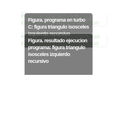
Ξ Solución ecuaciones cuadráticas
Ξ Fórmula del estudiante Ξ
Aplicación ecuaciones cuadráticas Ξ
Figura. programa en turbo
Problemas ecuaciones cuadráticas
C: figura triangulo isosceles
Ξ Función exponencial Ξ Función
izquierdo recursivo
Figura. resultado ejecucion
logarítmica Ξ Sucesiones.
programa: figura triangulo
isosceles izquierdo
recursivo
>> Ingresar YA a este tutorial