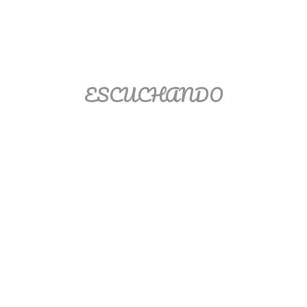
Matemáticas Básicas II
[Ingresar]
Ver/Ocultar temario
ESCUCHANDO
La relación Ξ Aplicación de la
relación Ξ La función matemática Ξ
Funciones polinómicas Ξ La función
lineal Ξ Funciones algebraicas Ξ
Simplificación de fracciones
algebraicas Ξ Fracciones complejas
Ξ Ecuaciones de primer grado Ξ
Ecuaciones fraccionarias Ξ
Ecuaciones racionales Ξ La
combinación Ξ La permutación Ξ
Aplicación de la combinación y la
permutación.