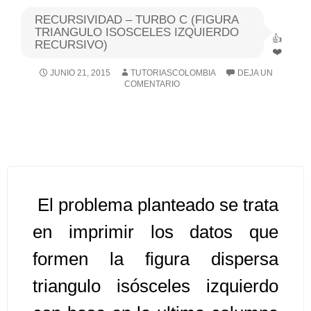
RECURSIVIDAD – TURBO C (FIGURA
Algoritmos I [Ingresar]
TRIANGULO ISOSCELES IZQUIERDO
RECURSIVO)
Ver/Ocultar temario
JUNIO 21, 2015
TUTORIASCOLOMBIA
DEJA UN
COMENTARIO
Breve historia Ξ Operadores lógicos
Ξ Operadores de relación Ξ
Variables Ξ Estructura de un
algoritmo Ξ Expresiones aritméticas
Ξ Enunciado lectura/escritura Ξ
Enunciado de decisión (sentencias
El problema planteado se trata
condicionales) Ξ Estructuras
repetitivas (ciclo para, ciclo mientras,
en imprimir los datos que
ciclo haga-mientras) Ξ Ejercicios.
formen la figura dispersa
triangulo isósceles izquierdo
>> Ingresar YA a este tutorial