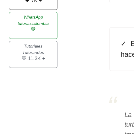
🖤 7K +
>> Ingresar YA a este tutorial
WhatsApp
tutoriascolombia
💚
Estructuras de Datos I
[Ingresar]
Tutoriales
Tutorandos
hace
Ver/Ocultar temario
💛 11.3K +
Algoritmos eficientes Ξ
Representación de polinomios Ξ
POO Ξ Manejo de pilas (stack) Ξ
Manejo de colas (queue) Ξ Listas
ligadas (LSL, LSLC, LDL, LDLC) Ξ
Matrices dispersas Ξ
La 
Representación de árboles Ξ
tur
Representación de grafos.