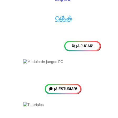
🚀 ¡A JUGAR!
🎓 ¡A ESTUDIAR!