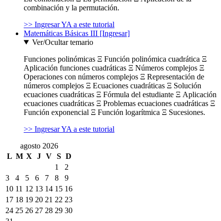
combinación y la permutación.
>> Ingresar YA a este tutorial
Matemáticas Básicas III [Ingresar]
Ver/Ocultar temario
Funciones polinómicas Ξ Función polinómica cuadrática Ξ
Aplicación funciones cuadráticas Ξ Números complejos Ξ
Operaciones con números complejos Ξ Representación de
números complejos Ξ Ecuaciones cuadráticas Ξ Solución
ecuaciones cuadráticas Ξ Fórmula del estudiante Ξ Aplicación
ecuaciones cuadráticas Ξ Problemas ecuaciones cuadráticas Ξ
Función exponencial Ξ Función logarítmica Ξ Sucesiones.
>> Ingresar YA a este tutorial
agosto 2026
L
M
X
J
V
S
D
1
2
3
4
5
6
7
8
9
10
11
12
13
14
15
16
17
18
19
20
21
22
23
24
25
26
27
28
29
30