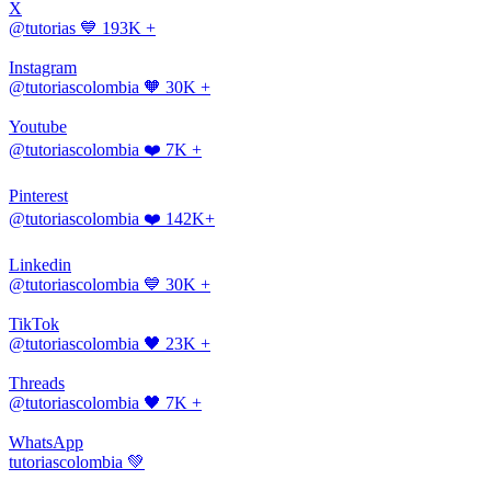
X
@tutorias
💙 193K +
Instagram
@tutoriascolombia
🧡 30K +
Youtube
@tutoriascolombia
❤️ 7K +
Pinterest
@tutoriascolombia
❤️ 142K+
Linkedin
@tutoriascolombia
💙 30K +
TikTok
@tutoriascolombia
🖤 23K +
Threads
@tutoriascolombia
🖤 7K +
WhatsApp
tutoriascolombia
💚