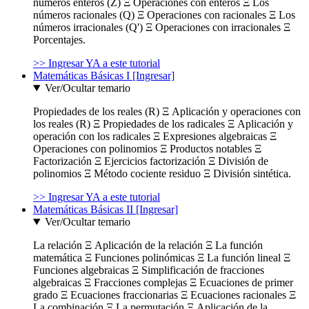
números enteros (Z) Ξ Operaciones con enteros Ξ Los
números racionales (Q) Ξ Operaciones con racionales Ξ Los
números irracionales (Q') Ξ Operaciones con irracionales Ξ
Porcentajes.
>> Ingresar YA a este tutorial
Matemáticas Básicas I [Ingresar]
Ver/Ocultar temario
Propiedades de los reales (R) Ξ Aplicación y operaciones con
los reales (R) Ξ Propiedades de los radicales Ξ Aplicación y
operación con los radicales Ξ Expresiones algebraicas Ξ
Operaciones con polinomios Ξ Productos notables Ξ
Factorización Ξ Ejercicios factorización Ξ División de
polinomios Ξ Método cociente residuo Ξ División sintética.
>> Ingresar YA a este tutorial
Matemáticas Básicas II [Ingresar]
Ver/Ocultar temario
La relación Ξ Aplicación de la relación Ξ La función
matemática Ξ Funciones polinómicas Ξ La función lineal Ξ
Funciones algebraicas Ξ Simplificación de fracciones
algebraicas Ξ Fracciones complejas Ξ Ecuaciones de primer
grado Ξ Ecuaciones fraccionarias Ξ Ecuaciones racionales Ξ
La combinación Ξ La permutación Ξ Aplicación de la