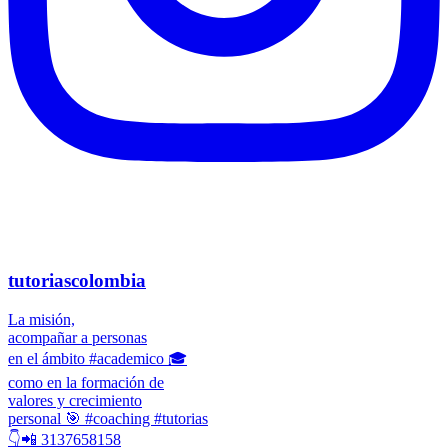
tutoriascolombia
La misión,
acompañar a personas
en el ámbito #academico 🎓
como en la formación de
valores y crecimiento
personal 🎯 #coaching #tutorias
👇📲 3137658158