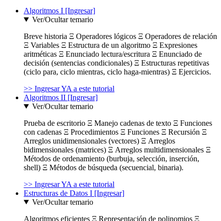
Algoritmos I [Ingresar]
Ver/Ocultar temario
Breve historia Ξ Operadores lógicos Ξ Operadores de relación
Ξ Variables Ξ Estructura de un algoritmo Ξ Expresiones
aritméticas Ξ Enunciado lectura/escritura Ξ Enunciado de
decisión (sentencias condicionales) Ξ Estructuras repetitivas
(ciclo para, ciclo mientras, ciclo haga-mientras) Ξ Ejercicios.
>> Ingresar YA a este tutorial
Algoritmos II [Ingresar]
Ver/Ocultar temario
Prueba de escritorio Ξ Manejo cadenas de texto Ξ Funciones
con cadenas Ξ Procedimientos Ξ Funciones Ξ Recursión Ξ
Arreglos unidimensionales (vectores) Ξ Arreglos
bidimensionales (matrices) Ξ Arreglos multidimensionales Ξ
Métodos de ordenamiento (burbuja, selección, inserción,
shell) Ξ Métodos de búsqueda (secuencial, binaria).
>> Ingresar YA a este tutorial
Estructuras de Datos I [Ingresar]
Ver/Ocultar temario
Algoritmos eficientes Ξ Representación de polinomios Ξ