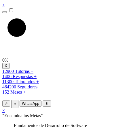
↑
0%
12900 Tutorias +
1406 Respuestas +
11300 Tutorandos +
464200 Seguidores +
152 Meses +
⇗
⭐
WhatsApp
📱
×
"Encamina tus Metas"
Fundamentos de Desarrollo de Software