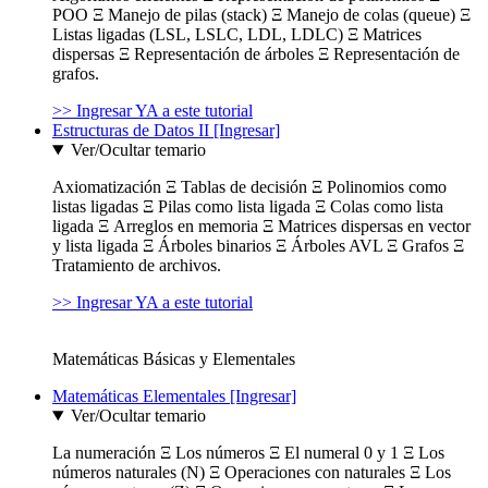
POO Ξ Manejo de pilas (stack) Ξ Manejo de colas (queue) Ξ
Listas ligadas (LSL, LSLC, LDL, LDLC) Ξ Matrices
dispersas Ξ Representación de árboles Ξ Representación de
grafos.
>> Ingresar YA a este tutorial
Estructuras de Datos II [Ingresar]
Ver/Ocultar temario
Axiomatización Ξ Tablas de decisión Ξ Polinomios como
listas ligadas Ξ Pilas como lista ligada Ξ Colas como lista
ligada Ξ Arreglos en memoria Ξ Matrices dispersas en vector
y lista ligada Ξ Árboles binarios Ξ Árboles AVL Ξ Grafos Ξ
Tratamiento de archivos.
>> Ingresar YA a este tutorial
Matemáticas Básicas y Elementales
Matemáticas Elementales [Ingresar]
Ver/Ocultar temario
La numeración Ξ Los números Ξ El numeral 0 y 1 Ξ Los
números naturales (N) Ξ Operaciones con naturales Ξ Los