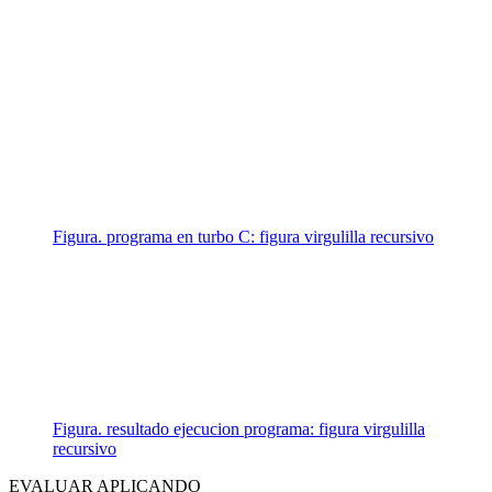
Figura. programa en turbo C: figura virgulilla recursivo
Figura. resultado ejecucion programa: figura virgulilla
recursivo
EVALUAR APLICANDO