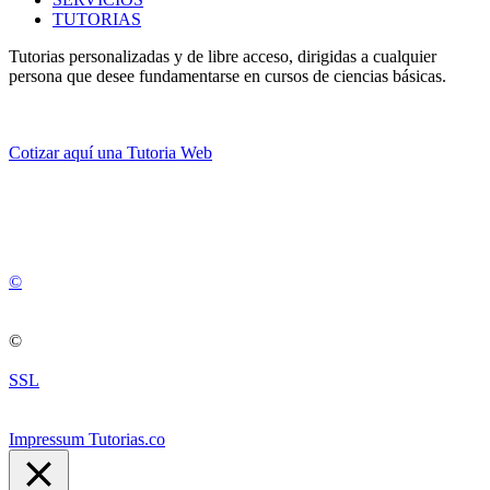
TUTORIAS
Tutorias personalizadas y de libre acceso, dirigidas a cualquier
persona que desee fundamentarse en cursos de ciencias básicas.
Cotizar aquí una Tutoria Web
💚
© 2012 -
2
0
2
5
©
©
SSL
Impressum Tutorias.co