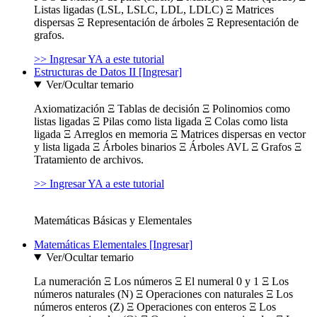
Listas ligadas (LSL, LSLC, LDL, LDLC) Ξ Matrices
dispersas Ξ Representación de árboles Ξ Representación de
grafos.
>> Ingresar YA a este tutorial
Estructuras de Datos II [Ingresar]
Ver/Ocultar temario
Axiomatización Ξ Tablas de decisión Ξ Polinomios como
listas ligadas Ξ Pilas como lista ligada Ξ Colas como lista
ligada Ξ Arreglos en memoria Ξ Matrices dispersas en vector
y lista ligada Ξ Árboles binarios Ξ Árboles AVL Ξ Grafos Ξ
Tratamiento de archivos.
>> Ingresar YA a este tutorial
Matemáticas Básicas y Elementales
Matemáticas Elementales [Ingresar]
Ver/Ocultar temario
La numeración Ξ Los números Ξ El numeral 0 y 1 Ξ Los
números naturales (N) Ξ Operaciones con naturales Ξ Los
números enteros (Z) Ξ Operaciones con enteros Ξ Los