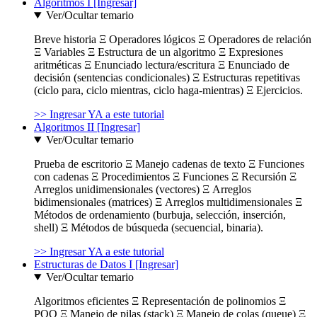
Algoritmos I [Ingresar]
Ver/Ocultar temario
Breve historia Ξ Operadores lógicos Ξ Operadores de relación
Ξ Variables Ξ Estructura de un algoritmo Ξ Expresiones
aritméticas Ξ Enunciado lectura/escritura Ξ Enunciado de
decisión (sentencias condicionales) Ξ Estructuras repetitivas
(ciclo para, ciclo mientras, ciclo haga-mientras) Ξ Ejercicios.
>> Ingresar YA a este tutorial
Algoritmos II [Ingresar]
Ver/Ocultar temario
Prueba de escritorio Ξ Manejo cadenas de texto Ξ Funciones
con cadenas Ξ Procedimientos Ξ Funciones Ξ Recursión Ξ
Arreglos unidimensionales (vectores) Ξ Arreglos
bidimensionales (matrices) Ξ Arreglos multidimensionales Ξ
Métodos de ordenamiento (burbuja, selección, inserción,
shell) Ξ Métodos de búsqueda (secuencial, binaria).
>> Ingresar YA a este tutorial
Estructuras de Datos I [Ingresar]
Ver/Ocultar temario
Algoritmos eficientes Ξ Representación de polinomios Ξ
POO Ξ Manejo de pilas (stack) Ξ Manejo de colas (queue) Ξ