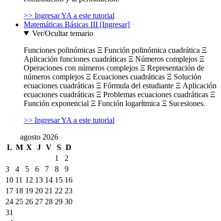
>> Ingresar YA a este tutorial
Matemáticas Básicas III [Ingresar]
Ver/Ocultar temario
Funciones polinómicas Ξ Función polinómica cuadrática Ξ
Aplicación funciones cuadráticas Ξ Números complejos Ξ
Operaciones con números complejos Ξ Representación de
números complejos Ξ Ecuaciones cuadráticas Ξ Solución
ecuaciones cuadráticas Ξ Fórmula del estudiante Ξ Aplicación
ecuaciones cuadráticas Ξ Problemas ecuaciones cuadráticas Ξ
Función exponencial Ξ Función logarítmica Ξ Sucesiones.
>> Ingresar YA a este tutorial
agosto 2026
L
M
X
J
V
S
D
1
2
3
4
5
6
7
8
9
10
11
12
13
14
15
16
17
18
19
20
21
22
23
24
25
26
27
28
29
30
31