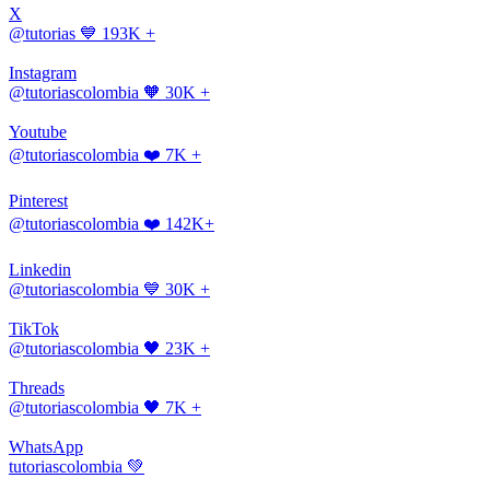
X
@tutorias
💙 193K +
Instagram
@tutoriascolombia
🧡 30K +
Youtube
@tutoriascolombia
❤️ 7K +
Pinterest
@tutoriascolombia
❤️ 142K+
Linkedin
@tutoriascolombia
💙 30K +
TikTok
@tutoriascolombia
🖤 23K +
Threads
@tutoriascolombia
🖤 7K +
WhatsApp
tutoriascolombia
💚