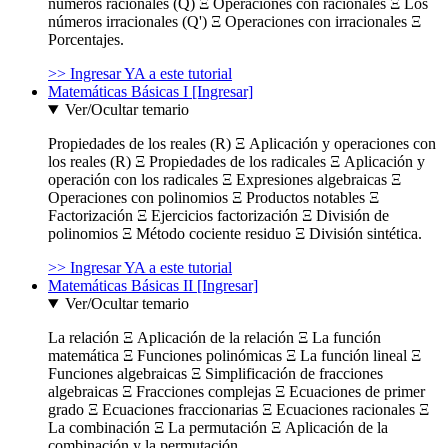
números racionales (Q) Ξ Operaciones con racionales Ξ Los
números irracionales (Q') Ξ Operaciones con irracionales Ξ
Porcentajes.
>> Ingresar YA a este tutorial
Matemáticas Básicas I [Ingresar]
Ver/Ocultar temario
Propiedades de los reales (R) Ξ Aplicación y operaciones con
los reales (R) Ξ Propiedades de los radicales Ξ Aplicación y
operación con los radicales Ξ Expresiones algebraicas Ξ
Operaciones con polinomios Ξ Productos notables Ξ
Factorización Ξ Ejercicios factorización Ξ División de
polinomios Ξ Método cociente residuo Ξ División sintética.
>> Ingresar YA a este tutorial
Matemáticas Básicas II [Ingresar]
Ver/Ocultar temario
La relación Ξ Aplicación de la relación Ξ La función
matemática Ξ Funciones polinómicas Ξ La función lineal Ξ
Funciones algebraicas Ξ Simplificación de fracciones
algebraicas Ξ Fracciones complejas Ξ Ecuaciones de primer
grado Ξ Ecuaciones fraccionarias Ξ Ecuaciones racionales Ξ
La combinación Ξ La permutación Ξ Aplicación de la
combinación y la permutación.