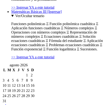
>> Ingresar YA a este tutorial
Matemáticas Básicas III [Ingresar]
Ver/Ocultar temario
Funciones polinómicas Ξ Función polinómica cuadrática Ξ
Aplicación funciones cuadráticas Ξ Números complejos Ξ
Operaciones con números complejos Ξ Representación de
números complejos Ξ Ecuaciones cuadráticas Ξ Solución
ecuaciones cuadráticas Ξ Fórmula del estudiante Ξ Aplicación
ecuaciones cuadráticas Ξ Problemas ecuaciones cuadráticas Ξ
Función exponencial Ξ Función logarítmica Ξ Sucesiones.
>> Ingresar YA a este tutorial
agosto 2026
L
M
X
J
V
S
D
1
2
3
4
5
6
7
8
9
10
11
12
13
14
15
16
17
18
19
20
21
22
23
24
25
26
27
28
29
30
31