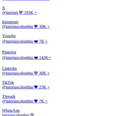
X
@tutorias
💙 193K +
Instagram
@tutoriascolombia
🧡 30K +
Youtube
@tutoriascolombia
❤️ 7K +
Pinterest
@tutoriascolombia
❤️ 142K+
Linkedin
@tutoriascolombia
💙 30K +
TikTok
@tutoriascolombia
🖤 23K +
Threads
@tutoriascolombia
🖤 7K +
WhatsApp
tutoriascolombia
💚