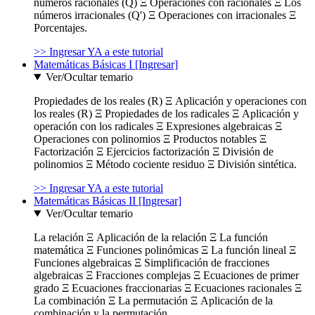
números racionales (Q) Ξ Operaciones con racionales Ξ Los
números irracionales (Q') Ξ Operaciones con irracionales Ξ
Porcentajes.
>> Ingresar YA a este tutorial
Matemáticas Básicas I [Ingresar]
Ver/Ocultar temario
Propiedades de los reales (R) Ξ Aplicación y operaciones con
los reales (R) Ξ Propiedades de los radicales Ξ Aplicación y
operación con los radicales Ξ Expresiones algebraicas Ξ
Operaciones con polinomios Ξ Productos notables Ξ
Factorización Ξ Ejercicios factorización Ξ División de
polinomios Ξ Método cociente residuo Ξ División sintética.
>> Ingresar YA a este tutorial
Matemáticas Básicas II [Ingresar]
Ver/Ocultar temario
La relación Ξ Aplicación de la relación Ξ La función
matemática Ξ Funciones polinómicas Ξ La función lineal Ξ
Funciones algebraicas Ξ Simplificación de fracciones
algebraicas Ξ Fracciones complejas Ξ Ecuaciones de primer
grado Ξ Ecuaciones fraccionarias Ξ Ecuaciones racionales Ξ
La combinación Ξ La permutación Ξ Aplicación de la
combinación y la permutación.