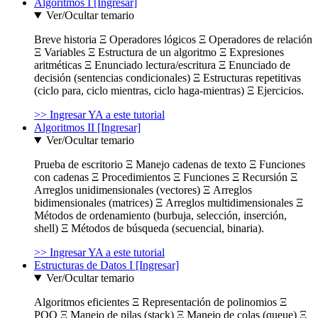
Algoritmos I [Ingresar]
Ver/Ocultar temario
Breve historia Ξ Operadores lógicos Ξ Operadores de relación
Ξ Variables Ξ Estructura de un algoritmo Ξ Expresiones
aritméticas Ξ Enunciado lectura/escritura Ξ Enunciado de
decisión (sentencias condicionales) Ξ Estructuras repetitivas
(ciclo para, ciclo mientras, ciclo haga-mientras) Ξ Ejercicios.
>> Ingresar YA a este tutorial
Algoritmos II [Ingresar]
Ver/Ocultar temario
Prueba de escritorio Ξ Manejo cadenas de texto Ξ Funciones
con cadenas Ξ Procedimientos Ξ Funciones Ξ Recursión Ξ
Arreglos unidimensionales (vectores) Ξ Arreglos
bidimensionales (matrices) Ξ Arreglos multidimensionales Ξ
Métodos de ordenamiento (burbuja, selección, inserción,
shell) Ξ Métodos de búsqueda (secuencial, binaria).
>> Ingresar YA a este tutorial
Estructuras de Datos I [Ingresar]
Ver/Ocultar temario
Algoritmos eficientes Ξ Representación de polinomios Ξ
POO Ξ Manejo de pilas (stack) Ξ Manejo de colas (queue) Ξ