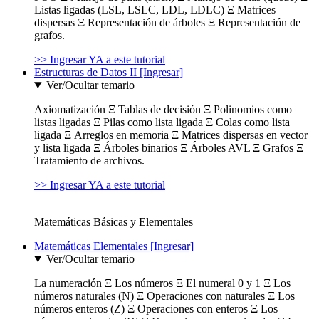
Listas ligadas (LSL, LSLC, LDL, LDLC) Ξ Matrices
dispersas Ξ Representación de árboles Ξ Representación de
grafos.
>> Ingresar YA a este tutorial
Estructuras de Datos II [Ingresar]
Ver/Ocultar temario
Axiomatización Ξ Tablas de decisión Ξ Polinomios como
listas ligadas Ξ Pilas como lista ligada Ξ Colas como lista
ligada Ξ Arreglos en memoria Ξ Matrices dispersas en vector
y lista ligada Ξ Árboles binarios Ξ Árboles AVL Ξ Grafos Ξ
Tratamiento de archivos.
>> Ingresar YA a este tutorial
Matemáticas Básicas y Elementales
Matemáticas Elementales [Ingresar]
Ver/Ocultar temario
La numeración Ξ Los números Ξ El numeral 0 y 1 Ξ Los
números naturales (N) Ξ Operaciones con naturales Ξ Los
números enteros (Z) Ξ Operaciones con enteros Ξ Los