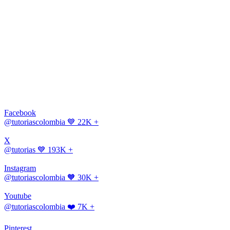
Facebook
@tutoriascolombia
💙 22K +
X
@tutorias
💙 193K +
Instagram
@tutoriascolombia
🧡 30K +
Youtube
@tutoriascolombia
❤️ 7K +
Pinterest