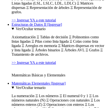
Listas ligadas (LSL, LSLC, LDL, LDLC) Ξ Matrices
dispersas Ξ Representación de árboles Ξ Representación de
grafos.
>> Ingresar YA a este tutorial
Estructuras de Datos II [Ingresar]
Ver/Ocultar temario
Axiomatización Ξ Tablas de decisión Ξ Polinomios como
listas ligadas Ξ Pilas como lista ligada Ξ Colas como lista
ligada Ξ Arreglos en memoria Ξ Matrices dispersas en vector
y lista ligada Ξ Árboles binarios Ξ Árboles AVL Ξ Grafos Ξ
Tratamiento de archivos.
>> Ingresar YA a este tutorial
Matemáticas Básicas y Elementales
Matemáticas Elementales [Ingresar]
Ver/Ocultar temario
La numeración Ξ Los números Ξ El numeral 0 y 1 Ξ Los
números naturales (N) Ξ Operaciones con naturales Ξ Los
números enteros (Z) Ξ Operaciones con enteros Ξ Los