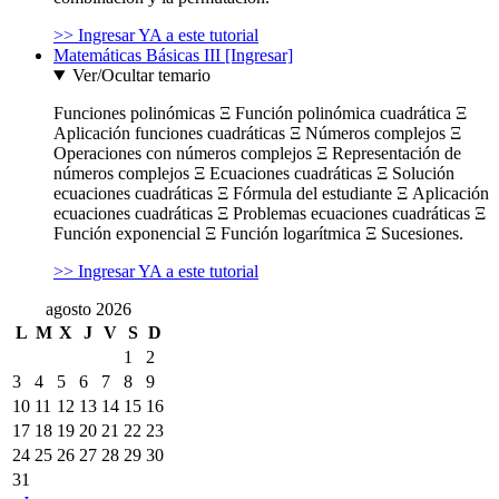
>> Ingresar YA a este tutorial
Matemáticas Básicas III [Ingresar]
Ver/Ocultar temario
Funciones polinómicas Ξ Función polinómica cuadrática Ξ
Aplicación funciones cuadráticas Ξ Números complejos Ξ
Operaciones con números complejos Ξ Representación de
números complejos Ξ Ecuaciones cuadráticas Ξ Solución
ecuaciones cuadráticas Ξ Fórmula del estudiante Ξ Aplicación
ecuaciones cuadráticas Ξ Problemas ecuaciones cuadráticas Ξ
Función exponencial Ξ Función logarítmica Ξ Sucesiones.
>> Ingresar YA a este tutorial
agosto 2026
L
M
X
J
V
S
D
1
2
3
4
5
6
7
8
9
10
11
12
13
14
15
16
17
18
19
20
21
22
23
24
25
26
27
28
29
30
31