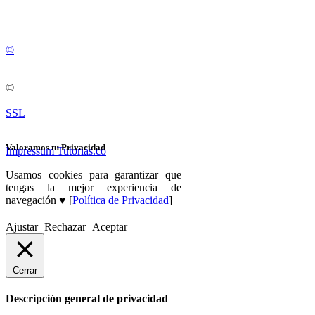
💚
© 2012 -
2
0
2
5
©
©
SSL
Valoramos tu Privacidad
Impressum Tutorias.co
Usamos cookies para garantizar que
tengas la mejor experiencia de
navegación ♥ [
Política de Privacidad
]
Ajustar
Rechazar
Aceptar
Cerrar
Descripción general de privacidad