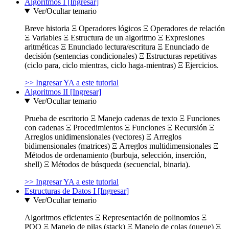
Algoritmos I [Ingresar]
Ver/Ocultar temario
Breve historia Ξ Operadores lógicos Ξ Operadores de relación
Ξ Variables Ξ Estructura de un algoritmo Ξ Expresiones
aritméticas Ξ Enunciado lectura/escritura Ξ Enunciado de
decisión (sentencias condicionales) Ξ Estructuras repetitivas
(ciclo para, ciclo mientras, ciclo haga-mientras) Ξ Ejercicios.
>> Ingresar YA a este tutorial
Algoritmos II [Ingresar]
Ver/Ocultar temario
Prueba de escritorio Ξ Manejo cadenas de texto Ξ Funciones
con cadenas Ξ Procedimientos Ξ Funciones Ξ Recursión Ξ
Arreglos unidimensionales (vectores) Ξ Arreglos
bidimensionales (matrices) Ξ Arreglos multidimensionales Ξ
Métodos de ordenamiento (burbuja, selección, inserción,
shell) Ξ Métodos de búsqueda (secuencial, binaria).
>> Ingresar YA a este tutorial
Estructuras de Datos I [Ingresar]
Ver/Ocultar temario
Algoritmos eficientes Ξ Representación de polinomios Ξ
POO Ξ Manejo de pilas (stack) Ξ Manejo de colas (queue) Ξ