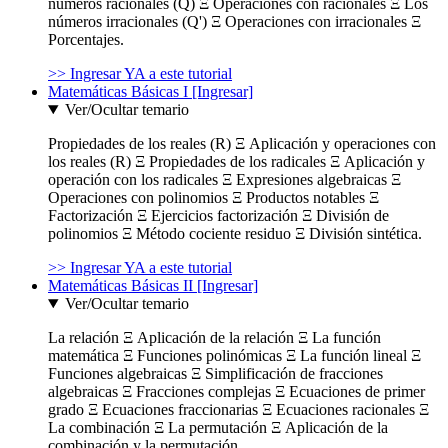
números racionales (Q) Ξ Operaciones con racionales Ξ Los
números irracionales (Q') Ξ Operaciones con irracionales Ξ
Porcentajes.
>> Ingresar YA a este tutorial
Matemáticas Básicas I [Ingresar]
Ver/Ocultar temario
Propiedades de los reales (R) Ξ Aplicación y operaciones con
los reales (R) Ξ Propiedades de los radicales Ξ Aplicación y
operación con los radicales Ξ Expresiones algebraicas Ξ
Operaciones con polinomios Ξ Productos notables Ξ
Factorización Ξ Ejercicios factorización Ξ División de
polinomios Ξ Método cociente residuo Ξ División sintética.
>> Ingresar YA a este tutorial
Matemáticas Básicas II [Ingresar]
Ver/Ocultar temario
La relación Ξ Aplicación de la relación Ξ La función
matemática Ξ Funciones polinómicas Ξ La función lineal Ξ
Funciones algebraicas Ξ Simplificación de fracciones
algebraicas Ξ Fracciones complejas Ξ Ecuaciones de primer
grado Ξ Ecuaciones fraccionarias Ξ Ecuaciones racionales Ξ
La combinación Ξ La permutación Ξ Aplicación de la
combinación y la permutación.