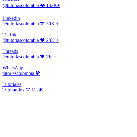
@tutoriascolombia
❤️ 142K+
Linkedin
@tutoriascolombia
💙 30K +
TikTok
@tutoriascolombia
🖤 23K +
Threads
@tutoriascolombia
🖤 7K +
WhatsApp
tutoriascolombia
💚
Tutoriales
Tutorandos
💛 11.3K +