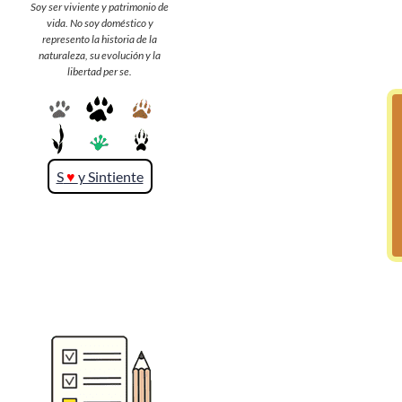
Soy ser viviente y patrimonio de
vida. No soy doméstico y
represento la historia de la
>> Ingresar YA a este tutorial
naturaleza, su evolución y la
libertad per se.
S
♥
y Sintiente
Matemáticas Básicas y
Elementales
Matemáticas
Elementales [Ingresar]
Ver/Ocultar temario
La numeración Ξ Los números Ξ El