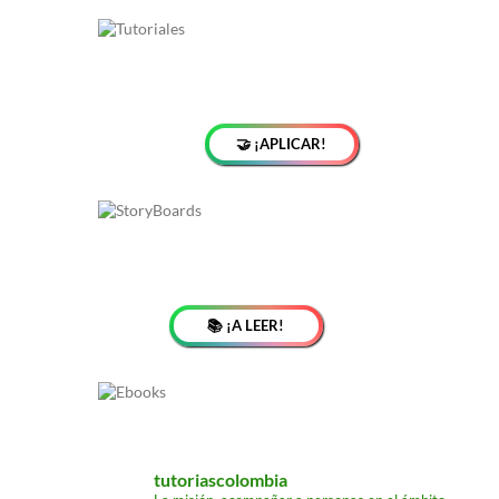
🤝 ¡APLICAR!
📚 ¡A LEER!
tutoriascolombia