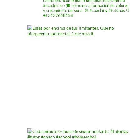
La misión,
acompañar a personas
en el ámbito
#academico 🎓
como en la formación de
valores
y crecimiento
personal 🎯 #coaching #tutorias
👇
📲 3137658158