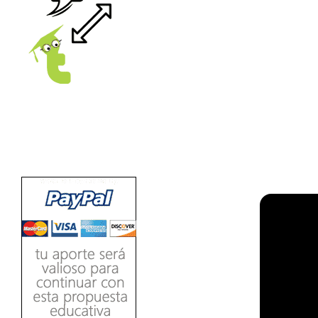
Ver/Ocultar temario
Propiedades de los reales (R) Ξ
Aplicación y operaciones con los
reales (R) Ξ Propiedades de los
radicales Ξ Aplicación y operación
LEE
con los radicales Ξ Expresiones
algebraicas Ξ Operaciones con
polinomios Ξ Productos notables Ξ
Factorización Ξ Ejercicios
factorización Ξ División de
polinomios Ξ Método cociente
residuo Ξ División sintética.
>> Ingresar YA a este tutorial