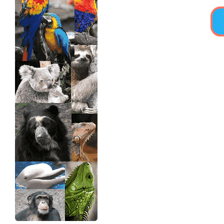
>> Ingresar YA a este tutorial
Estructuras de Datos II
[Ingresar]
Ver/Ocultar temario
Axiomatización Ξ Tablas de decisión
Ξ Polinomios como listas ligadas Ξ
Pilas como lista ligada Ξ Colas
como lista ligada Ξ Arreglos en
memoria Ξ Matrices dispersas en
vector y lista ligada Ξ Árboles
binarios Ξ Árboles AVL Ξ Grafos Ξ
Tratamiento de archivos.