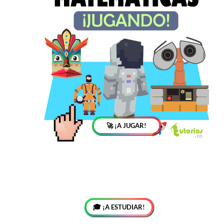
🚀 ¡A JUGAR!
🎓 ¡A ESTUDIAR!