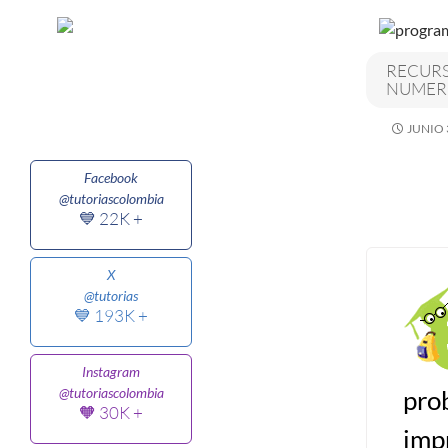
Algoritmos I [Ingresar]
RECURS
NUMERO
Ver/Ocultar temario
JUNIO 
Breve historia Ξ Operadores lógicos
Ξ Operadores de relación Ξ
Facebook
Variables Ξ Estructura de un
@tutoriascolombia
algoritmo Ξ Expresiones aritméticas
💙 22K +
Ξ Enunciado lectura/escritura Ξ
Enunciado de decisión (sentencias
X
@tutorias
condicionales) Ξ Estructuras
💙 193K +
repetitivas (ciclo para, ciclo mientras,
ciclo haga-mientras) Ξ Ejercicios.
Instagram
pro
@tutoriascolombia
🧡 30K +
>> Ingresar YA a este tutorial
imp