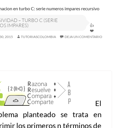
IVIDAD – TURBO C (SERIE
S IMPARES)
30, 2015
TUTORIASCOLOMBIA
DEJA UN COMENTARIO
El
blema planteado se trata en
rimir los primeros n términos de