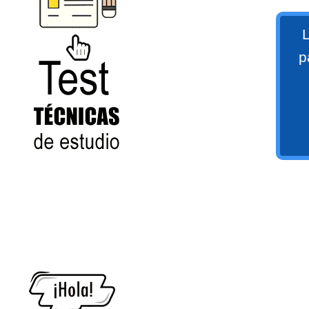
numeral 0 y 1 Ξ Los números
naturales (N) Ξ Operaciones con
L
naturales Ξ Los números enteros (Z)
p
Ξ Operaciones con enteros Ξ Los
números racionales (Q) Ξ
Operaciones con racionales Ξ Los
números irracionales (Q') Ξ
Operaciones con irracionales Ξ
Test
Porcentajes.
>> Ingresar YA a este tutorial
Matemáticas Básicas I
[Ingresar]