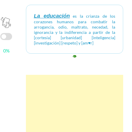
La educación
es la crianza de los
corazones humanos para combatir la
arrogancia, odio, maltrato, necedad, la
ignorancia y la indiferencia a partir de la
[cortesía] [urbanidad] [inteligencia]
[investigación] [respeto] y [am♥r]
0%
👁