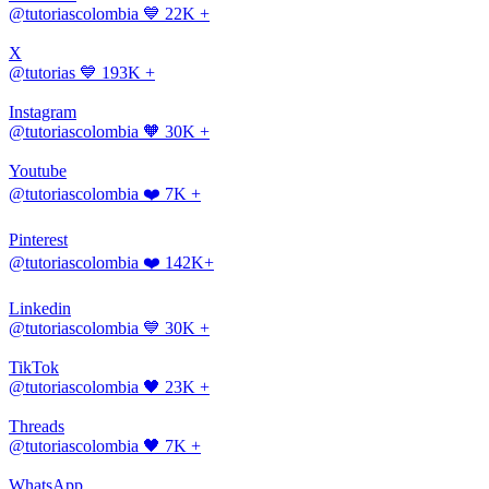
@tutoriascolombia
💙 22K +
X
@tutorias
💙 193K +
Instagram
@tutoriascolombia
🧡 30K +
Youtube
@tutoriascolombia
❤️ 7K +
Pinterest
@tutoriascolombia
❤️ 142K+
Linkedin
@tutoriascolombia
💙 30K +
TikTok
@tutoriascolombia
🖤 23K +
Threads
@tutoriascolombia
🖤 7K +
WhatsApp