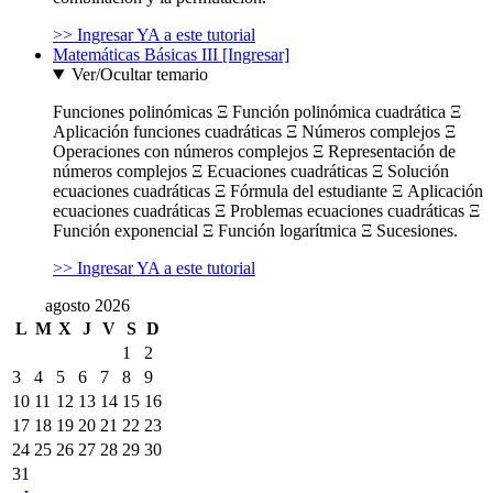
>> Ingresar YA a este tutorial
Matemáticas Básicas III [Ingresar]
Ver/Ocultar temario
Funciones polinómicas Ξ Función polinómica cuadrática Ξ
Aplicación funciones cuadráticas Ξ Números complejos Ξ
Operaciones con números complejos Ξ Representación de
números complejos Ξ Ecuaciones cuadráticas Ξ Solución
ecuaciones cuadráticas Ξ Fórmula del estudiante Ξ Aplicación
ecuaciones cuadráticas Ξ Problemas ecuaciones cuadráticas Ξ
Función exponencial Ξ Función logarítmica Ξ Sucesiones.
>> Ingresar YA a este tutorial
agosto 2026
L
M
X
J
V
S
D
1
2
3
4
5
6
7
8
9
10
11
12
13
14
15
16
17
18
19
20
21
22
23
24
25
26
27
28
29
30
31