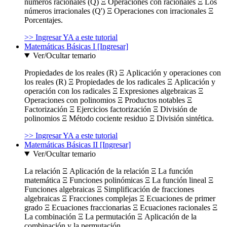
números racionales (Q) Ξ Operaciones con racionales Ξ Los
números irracionales (Q') Ξ Operaciones con irracionales Ξ
Porcentajes.
>> Ingresar YA a este tutorial
Matemáticas Básicas I [Ingresar]
Ver/Ocultar temario
Propiedades de los reales (R) Ξ Aplicación y operaciones con
los reales (R) Ξ Propiedades de los radicales Ξ Aplicación y
operación con los radicales Ξ Expresiones algebraicas Ξ
Operaciones con polinomios Ξ Productos notables Ξ
Factorización Ξ Ejercicios factorización Ξ División de
polinomios Ξ Método cociente residuo Ξ División sintética.
>> Ingresar YA a este tutorial
Matemáticas Básicas II [Ingresar]
Ver/Ocultar temario
La relación Ξ Aplicación de la relación Ξ La función
matemática Ξ Funciones polinómicas Ξ La función lineal Ξ
Funciones algebraicas Ξ Simplificación de fracciones
algebraicas Ξ Fracciones complejas Ξ Ecuaciones de primer
grado Ξ Ecuaciones fraccionarias Ξ Ecuaciones racionales Ξ
La combinación Ξ La permutación Ξ Aplicación de la
combinación y la permutación.