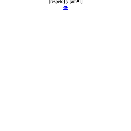
[respeto] y [am♥r]
👁