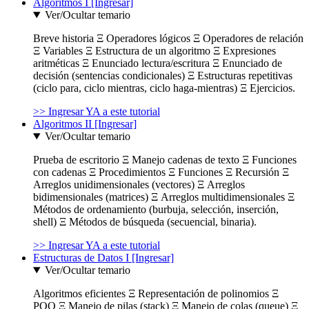
Algoritmos I [Ingresar]
Ver/Ocultar temario
Breve historia Ξ Operadores lógicos Ξ Operadores de relación
Ξ Variables Ξ Estructura de un algoritmo Ξ Expresiones
aritméticas Ξ Enunciado lectura/escritura Ξ Enunciado de
decisión (sentencias condicionales) Ξ Estructuras repetitivas
(ciclo para, ciclo mientras, ciclo haga-mientras) Ξ Ejercicios.
>> Ingresar YA a este tutorial
Algoritmos II [Ingresar]
Ver/Ocultar temario
Prueba de escritorio Ξ Manejo cadenas de texto Ξ Funciones
con cadenas Ξ Procedimientos Ξ Funciones Ξ Recursión Ξ
Arreglos unidimensionales (vectores) Ξ Arreglos
bidimensionales (matrices) Ξ Arreglos multidimensionales Ξ
Métodos de ordenamiento (burbuja, selección, inserción,
shell) Ξ Métodos de búsqueda (secuencial, binaria).
>> Ingresar YA a este tutorial
Estructuras de Datos I [Ingresar]
Ver/Ocultar temario
Algoritmos eficientes Ξ Representación de polinomios Ξ
POO Ξ Manejo de pilas (stack) Ξ Manejo de colas (queue) Ξ