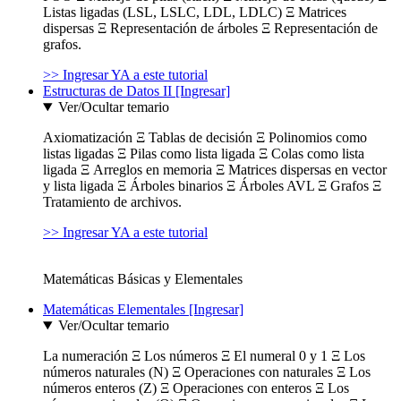
Listas ligadas (LSL, LSLC, LDL, LDLC) Ξ Matrices
dispersas Ξ Representación de árboles Ξ Representación de
grafos.
>> Ingresar YA a este tutorial
Estructuras de Datos II [Ingresar]
Ver/Ocultar temario
Axiomatización Ξ Tablas de decisión Ξ Polinomios como
listas ligadas Ξ Pilas como lista ligada Ξ Colas como lista
ligada Ξ Arreglos en memoria Ξ Matrices dispersas en vector
y lista ligada Ξ Árboles binarios Ξ Árboles AVL Ξ Grafos Ξ
Tratamiento de archivos.
>> Ingresar YA a este tutorial
Matemáticas Básicas y Elementales
Matemáticas Elementales [Ingresar]
Ver/Ocultar temario
La numeración Ξ Los números Ξ El numeral 0 y 1 Ξ Los
números naturales (N) Ξ Operaciones con naturales Ξ Los
números enteros (Z) Ξ Operaciones con enteros Ξ Los