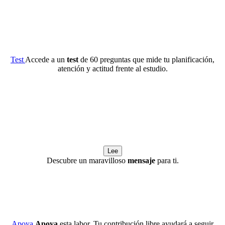
Test
Accede a un
test
de 60 preguntas que mide tu planificación,
atención y actitud frente al estudio.
Lee
Descubre un maravilloso
mensaje
para ti.
Apoya
Apoya
esta labor. Tu contribución libre ayudará a seguir