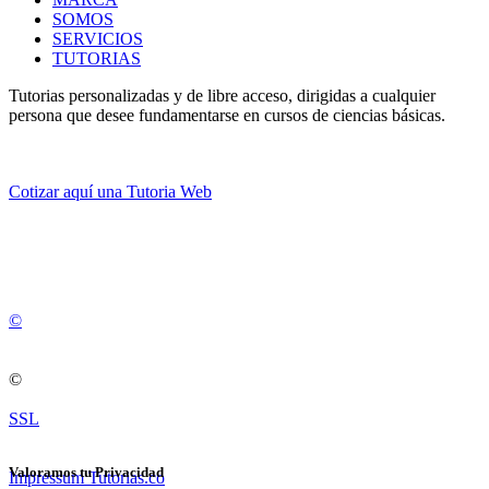
SOMOS
SERVICIOS
TUTORIAS
Tutorias personalizadas y de libre acceso, dirigidas a cualquier
persona que desee fundamentarse en cursos de ciencias básicas.
Cotizar aquí una Tutoria Web
💚
© 2012 -
2
0
2
5
©
©
SSL
Valoramos tu Privacidad
Impressum Tutorias.co