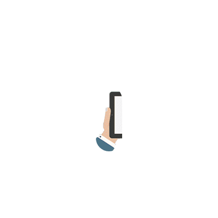
>> Ingresar YA a este tutorial
Estructuras de Datos II
[Ingresar]
Ver/Ocultar temario
Axiomatización Ξ Tablas de decisión
Ξ Polinomios como listas ligadas Ξ
Pilas como lista ligada Ξ Colas
como lista ligada Ξ Arreglos en
memoria Ξ Matrices dispersas en
vector y lista ligada Ξ Árboles
binarios Ξ Árboles AVL Ξ Grafos Ξ
Tratamiento de archivos.