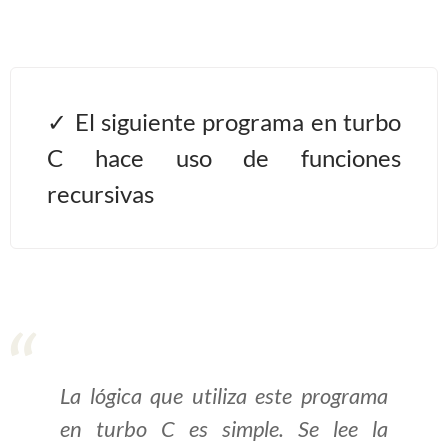
Algoritmos II [Ingresar]
Ver/Ocultar temario
El siguiente programa en turbo
Prueba de escritorio Ξ Manejo
C hace uso de funciones
cadenas de texto Ξ Funciones con
recursivas
cadenas Ξ Procedimientos Ξ
Funciones Ξ Recursión Ξ Arreglos
unidimensionales (vectores) Ξ
Arreglos bidimensionales (matrices)
Ξ Arreglos multidimensionales Ξ
Métodos de ordenamiento (burbuja,
selección, inserción, shell) Ξ
Métodos de búsqueda (secuencial,
La lógica que utiliza este programa
binaria).
en turbo C es simple. Se lee la