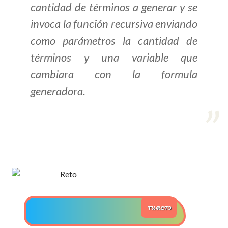
cantidad de términos a generar y se
>> Ingresar YA a este tutorial
invoca la función recursiva enviando
como parámetros la cantidad de
Estructuras de Datos I
términos y una variable que
[Ingresar]
cambiara con la formula
generadora.
Ver/Ocultar temario
Algoritmos eficientes Ξ
Representación de polinomios Ξ
POO Ξ Manejo de pilas (stack) Ξ
Manejo de colas (queue) Ξ Listas
ligadas (LSL, LSLC, LDL, LDLC) Ξ
Matrices dispersas Ξ
Representación de árboles Ξ
TU RETO
Representación de grafos.