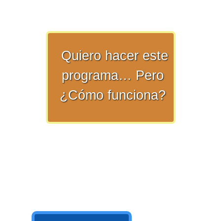
>> Ingresar YA a este tutorial
Quiero hacer este
programa… Pero
¿Cómo funciona?
Matemáticas Básicas y
Elementales
Matemáticas
Elementales [Ingresar]
Ver/Ocultar temario
La numeración Ξ Los números Ξ El