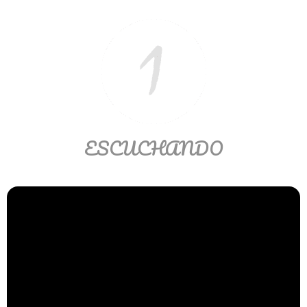
Ver/Ocultar temario
Propiedades de los reales (R) Ξ
Aplicación y operaciones con los
reales (R) Ξ Propiedades de los
radicales Ξ Aplicación y operación
con los radicales Ξ Expresiones
algebraicas Ξ Operaciones con
ESCUCHANDO
polinomios Ξ Productos notables Ξ
Factorización Ξ Ejercicios
factorización Ξ División de
polinomios Ξ Método cociente
residuo Ξ División sintética.
>> Ingresar YA a este tutorial