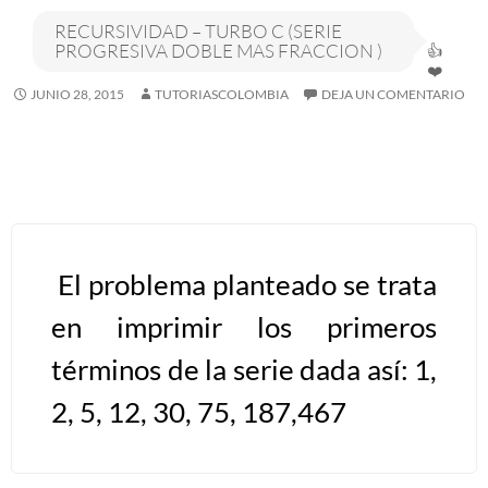
RECURSIVIDAD – TURBO C (SERIE
Algoritmos I [Ingresar]
PROGRESIVA DOBLE MAS FRACCION )
JUNIO 28, 2015
TUTORIASCOLOMBIA
DEJA UN COMENTARIO
Ver/Ocultar temario
Breve historia Ξ Operadores lógicos
Ξ Operadores de relación Ξ
Variables Ξ Estructura de un
algoritmo Ξ Expresiones aritméticas
Ξ Enunciado lectura/escritura Ξ
El problema planteado se trata
Enunciado de decisión (sentencias
en imprimir los primeros
condicionales) Ξ Estructuras
repetitivas (ciclo para, ciclo mientras,
términos de la serie dada así: 1,
ciclo haga-mientras) Ξ Ejercicios.
2, 5, 12, 30, 75, 187,467
>> Ingresar YA a este tutorial