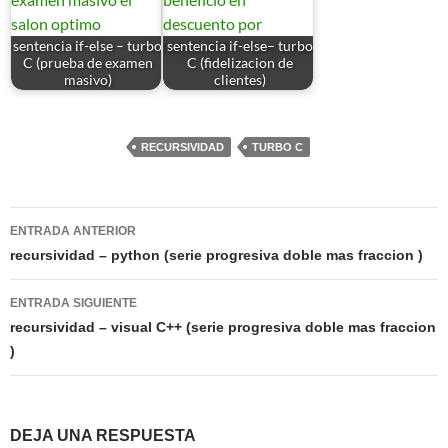
sentencia if-else – turbo
sentencia if-else– turbo
C (prueba de examen
C (fidelizacion de
masivo)
clientes)
RECURSIVIDAD
TURBO C
Navegación
ENTRADA ANTERIOR
de
recursividad – python (serie progresiva doble mas fraccion )
entradas
ENTRADA SIGUIENTE
recursividad – visual C++ (serie progresiva doble mas fraccion
)
DEJA UNA RESPUESTA