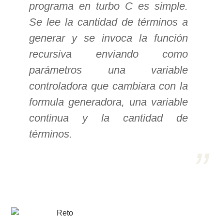
programa en turbo C es simple.
>> Ingresar YA a este tutorial
Se lee la cantidad de términos a
generar y se invoca la función
Estructuras de Datos I
recursiva enviando como
[Ingresar]
parámetros una variable
controladora que cambiara con la
Ver/Ocultar temario
formula generadora, una variable
Algoritmos eficientes Ξ
continua y la cantidad de
Representación de polinomios Ξ
términos.
POO Ξ Manejo de pilas (stack) Ξ
Manejo de colas (queue) Ξ Listas
ligadas (LSL, LSLC, LDL, LDLC) Ξ
Matrices dispersas Ξ
Representación de árboles Ξ
Representación de grafos.