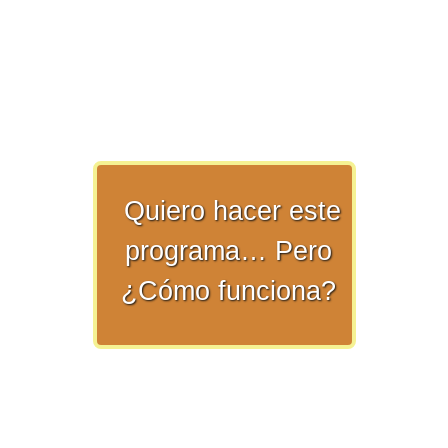
>> Ingresar YA a este tutorial
Quiero hacer este
Matemáticas Básicas y
programa… Pero
Elementales
¿Cómo funciona?
Matemáticas
Elementales [Ingresar]
Ver/Ocultar temario
La numeración Ξ Los números Ξ El