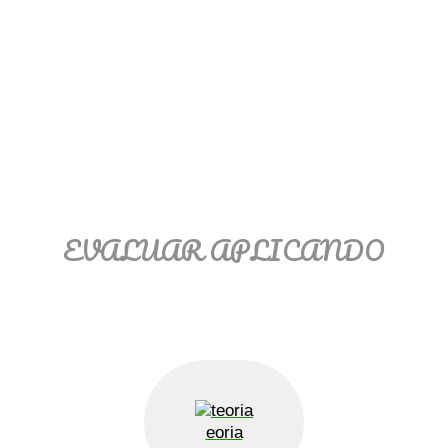
Ξ Solución ecuaciones cuadráticas
Ξ Fórmula del estudiante Ξ
Aplicación ecuaciones cuadráticas Ξ
Problemas ecuaciones cuadráticas
Ξ Función exponencial Ξ Función
logarítmica Ξ Sucesiones.
>> Ingresar YA a este tutorial
EVALUAR APLICANDO
eoria