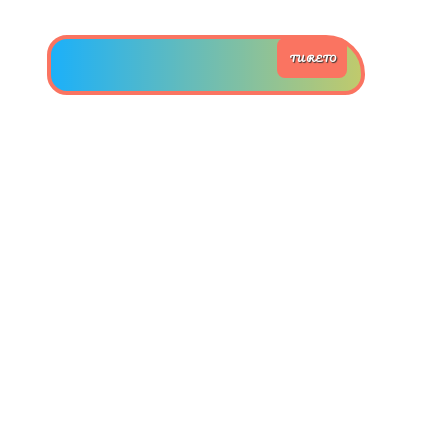
>> Ingresar YA a este tutorial
TU RETO
Estructuras de Datos II
[Ingresar]
Ver/Ocultar temario
Axiomatización Ξ Tablas de decisión
Ξ Polinomios como listas ligadas Ξ
Pilas como lista ligada Ξ Colas
como lista ligada Ξ Arreglos en
memoria Ξ Matrices dispersas en
vector y lista ligada Ξ Árboles
binarios Ξ Árboles AVL Ξ Grafos Ξ
Tratamiento de archivos.