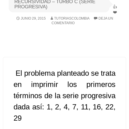
RECURSIVIDAD – TURBO C (SERIE
PROGRESIVA)
Algoritmos I [Ingresar]
JUNIO 29, 2015
TUTORIASCOLOMBIA
DEJA UN
COMENTARIO
Ver/Ocultar temario
Breve historia Ξ Operadores lógicos
Ξ Operadores de relación Ξ
Variables Ξ Estructura de un
algoritmo Ξ Expresiones aritméticas
Ξ Enunciado lectura/escritura Ξ
El problema planteado se trata
Enunciado de decisión (sentencias
en imprimir los primeros
condicionales) Ξ Estructuras
términos de la serie progresiva
repetitivas (ciclo para, ciclo mientras,
ciclo haga-mientras) Ξ Ejercicios.
dada así: 1, 2, 4, 7, 11, 16, 22,
29
>> Ingresar YA a este tutorial