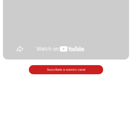
Matemáticas Básicas II
[Ingresar]
Ver/Ocultar temario
La relación Ξ Aplicación de la
relación Ξ La función matemática Ξ
Funciones polinómicas Ξ La función
lineal Ξ Funciones algebraicas Ξ
Suscribete a nuestro canal
Simplificación de fracciones
algebraicas Ξ Fracciones complejas
Ξ Ecuaciones de primer grado Ξ
Ecuaciones fraccionarias Ξ
Ecuaciones racionales Ξ La
combinación Ξ La permutación Ξ
Aplicación de la combinación y la
permutación.