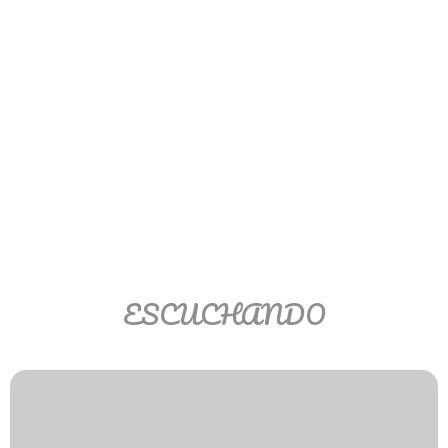
Ver/Ocultar temario
Propiedades de los reales (R) Ξ
Aplicación y operaciones con los
reales (R) Ξ Propiedades de los
radicales Ξ Aplicación y operación
con los radicales Ξ Expresiones
algebraicas Ξ Operaciones con
polinomios Ξ Productos notables Ξ
Factorización Ξ Ejercicios
factorización Ξ División de
ESCUCHANDO
polinomios Ξ Método cociente
residuo Ξ División sintética.
>> Ingresar YA a este tutorial