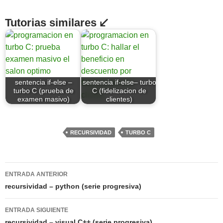
Tutorias similares ↙
sentencia if-else –
sentencia if-else– turbo
turbo C (prueba de
C (fidelizacion de
examen masivo)
clientes)
RECURSIVIDAD
TURBO C
Navegación
ENTRADA ANTERIOR
de
recursividad – python (serie progresiva)
entradas
ENTRADA SIGUIENTE
recursividad – visual C++ (serie progresiva)