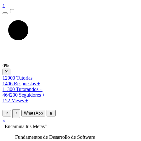
↑
0%
12900 Tutorias +
1406 Respuestas +
11300 Tutorandos +
464200 Seguidores +
152 Meses +
⇗
⭐
WhatsApp
📱
×
"Encamina tus Metas"
Fundamentos de Desarrollo de Software