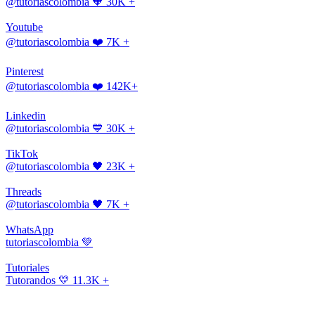
@tutoriascolombia
🧡 30K +
Youtube
@tutoriascolombia
❤️ 7K +
Pinterest
@tutoriascolombia
❤️ 142K+
Linkedin
@tutoriascolombia
💙 30K +
TikTok
@tutoriascolombia
🖤 23K +
Threads
@tutoriascolombia
🖤 7K +
WhatsApp
tutoriascolombia
💚
Tutoriales
Tutorandos
💛 11.3K +