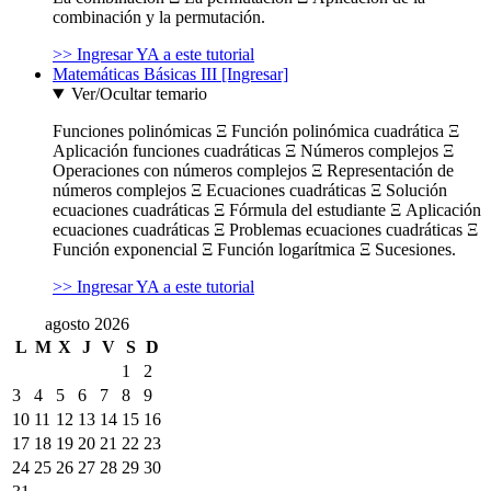
combinación y la permutación.
>> Ingresar YA a este tutorial
Matemáticas Básicas III [Ingresar]
Ver/Ocultar temario
Funciones polinómicas Ξ Función polinómica cuadrática Ξ
Aplicación funciones cuadráticas Ξ Números complejos Ξ
Operaciones con números complejos Ξ Representación de
números complejos Ξ Ecuaciones cuadráticas Ξ Solución
ecuaciones cuadráticas Ξ Fórmula del estudiante Ξ Aplicación
ecuaciones cuadráticas Ξ Problemas ecuaciones cuadráticas Ξ
Función exponencial Ξ Función logarítmica Ξ Sucesiones.
>> Ingresar YA a este tutorial
agosto 2026
L
M
X
J
V
S
D
1
2
3
4
5
6
7
8
9
10
11
12
13
14
15
16
17
18
19
20
21
22
23
24
25
26
27
28
29
30