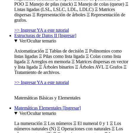
POO Ξ Manejo de pilas (stack) Ξ Manejo de colas (queue) Ξ
Listas ligadas (LSL, LSLC, LDL, LDLC) Ξ Matrices
dispersas Ξ Representación de árboles Ξ Representación de
grafos.
>> Ingresar YA a este tutorial
Estructuras de Datos II [Ingresar]
Ver/Ocultar temario
Axiomatización Ξ Tablas de decisión Ξ Polinomios como
listas ligadas Ξ Pilas como lista ligada Ξ Colas como lista
ligada Ξ Arreglos en memoria Ξ Matrices dispersas en vector
y lista ligada Ξ Árboles binarios Ξ Árboles AVL Ξ Grafos Ξ
Tratamiento de archivos.
>> Ingresar YA a este tutorial
Matemáticas Básicas y Elementales
Matemáticas Elementales [Ingresar]
Ver/Ocultar temario
La numeración Ξ Los números Ξ El numeral 0 y 1 Ξ Los
números naturales (N) Ξ Operaciones con naturales Ξ Los