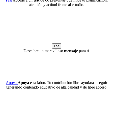
Test
Accede a un
test
de 60 preguntas que mide tu planificación,
atención y actitud frente al estudio.
Lee
Descubre un maravilloso
mensaje
para ti.
Apoya
Apoya
esta labor. Tu contribución libre ayudará a seguir
generando contenido educativo de alta calidad y de libre acceso.