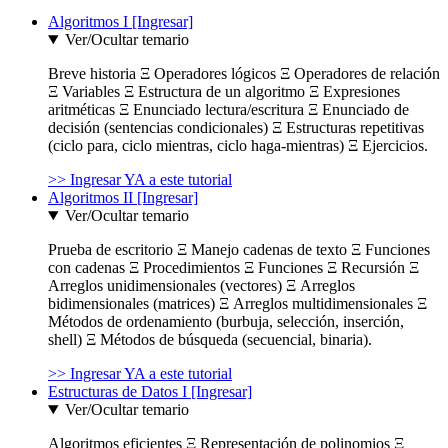
Algoritmos I [Ingresar]
Ver/Ocultar temario
Breve historia Ξ Operadores lógicos Ξ Operadores de relación
Ξ Variables Ξ Estructura de un algoritmo Ξ Expresiones
aritméticas Ξ Enunciado lectura/escritura Ξ Enunciado de
decisión (sentencias condicionales) Ξ Estructuras repetitivas
(ciclo para, ciclo mientras, ciclo haga-mientras) Ξ Ejercicios.
>> Ingresar YA a este tutorial
Algoritmos II [Ingresar]
Ver/Ocultar temario
Prueba de escritorio Ξ Manejo cadenas de texto Ξ Funciones
con cadenas Ξ Procedimientos Ξ Funciones Ξ Recursión Ξ
Arreglos unidimensionales (vectores) Ξ Arreglos
bidimensionales (matrices) Ξ Arreglos multidimensionales Ξ
Métodos de ordenamiento (burbuja, selección, inserción,
shell) Ξ Métodos de búsqueda (secuencial, binaria).
>> Ingresar YA a este tutorial
Estructuras de Datos I [Ingresar]
Ver/Ocultar temario
Algoritmos eficientes Ξ Representación de polinomios Ξ