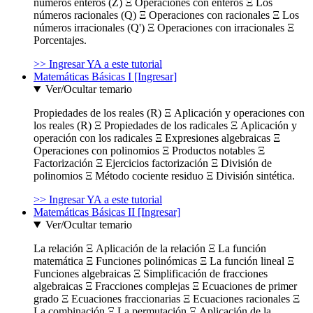
números enteros (Z) Ξ Operaciones con enteros Ξ Los
números racionales (Q) Ξ Operaciones con racionales Ξ Los
números irracionales (Q') Ξ Operaciones con irracionales Ξ
Porcentajes.
>> Ingresar YA a este tutorial
Matemáticas Básicas I [Ingresar]
Ver/Ocultar temario
Propiedades de los reales (R) Ξ Aplicación y operaciones con
los reales (R) Ξ Propiedades de los radicales Ξ Aplicación y
operación con los radicales Ξ Expresiones algebraicas Ξ
Operaciones con polinomios Ξ Productos notables Ξ
Factorización Ξ Ejercicios factorización Ξ División de
polinomios Ξ Método cociente residuo Ξ División sintética.
>> Ingresar YA a este tutorial
Matemáticas Básicas II [Ingresar]
Ver/Ocultar temario
La relación Ξ Aplicación de la relación Ξ La función
matemática Ξ Funciones polinómicas Ξ La función lineal Ξ
Funciones algebraicas Ξ Simplificación de fracciones
algebraicas Ξ Fracciones complejas Ξ Ecuaciones de primer
grado Ξ Ecuaciones fraccionarias Ξ Ecuaciones racionales Ξ
La combinación Ξ La permutación Ξ Aplicación de la