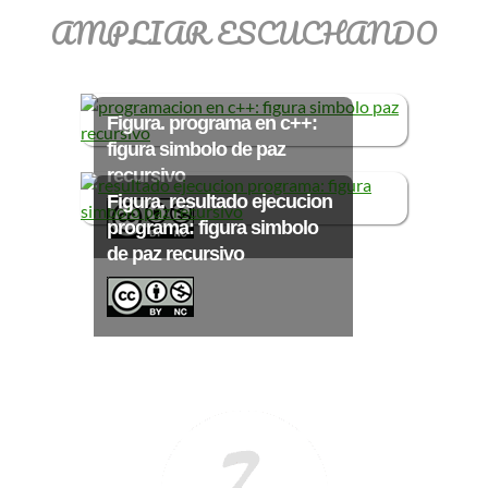
Ξ Solución ecuaciones cuadráticas
AMPLIAR ESCUCHANDO
Ξ Fórmula del estudiante Ξ
Aplicación ecuaciones cuadráticas Ξ
Problemas ecuaciones cuadráticas
Figura. programa en c++:
Ξ Función exponencial Ξ Función
figura simbolo de paz
logarítmica Ξ Sucesiones.
recursivo
Figura. resultado ejecucion
programa: figura simbolo
>> Ingresar YA a este tutorial
de paz recursivo