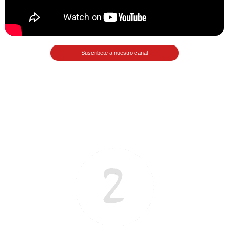
>> Ingresar YA a este tutorial
Suscribete a nuestro canal
Matemáticas Básicas III
[Ingresar]
Ver/Ocultar temario
Funciones polinómicas Ξ Función
polinómica cuadrática Ξ Aplicación
funciones cuadráticas Ξ Números
complejos Ξ Operaciones con
números complejos Ξ
Representación de números
complejos Ξ Ecuaciones cuadráticas