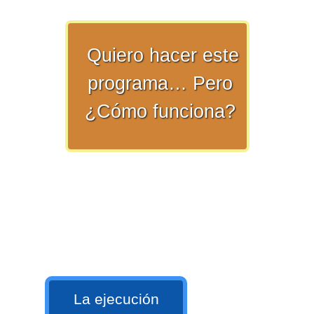
numeral 0 y 1 Ξ Los números
naturales (N) Ξ Operaciones con
naturales Ξ Los números enteros (Z)
Quiero hacer este
Ξ Operaciones con enteros Ξ Los
programa… Pero
números racionales (Q) Ξ
¿Cómo funciona?
Operaciones con racionales Ξ Los
números irracionales (Q') Ξ
Operaciones con irracionales Ξ
Porcentajes.
>> Ingresar YA a este tutorial
Matemáticas Básicas I
[Ingresar]
La ejecución