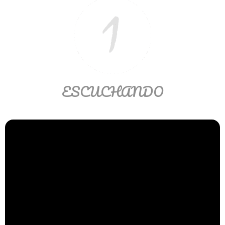
Matemáticas Básicas II
[Ingresar]
Ver/Ocultar temario
La relación Ξ Aplicación de la
relación Ξ La función matemática Ξ
ESCUCHANDO
Funciones polinómicas Ξ La función
lineal Ξ Funciones algebraicas Ξ
Simplificación de fracciones
algebraicas Ξ Fracciones complejas
Ξ Ecuaciones de primer grado Ξ
Ecuaciones fraccionarias Ξ
Ecuaciones racionales Ξ La
combinación Ξ La permutación Ξ
Aplicación de la combinación y la
permutación.