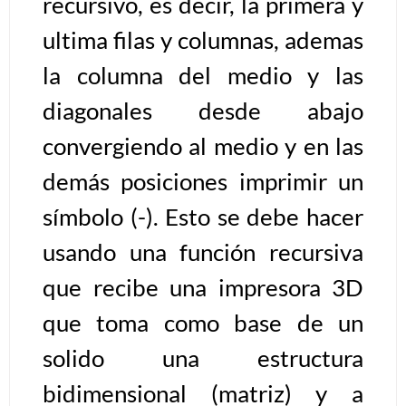
recursivo, es decir, la primera y
ultima filas y columnas, ademas
Algoritmos II [Ingresar]
la columna del medio y las
Ver/Ocultar temario
diagonales desde abajo
Prueba de escritorio Ξ Manejo
convergiendo al medio y en las
cadenas de texto Ξ Funciones con
cadenas Ξ Procedimientos Ξ
demás posiciones imprimir un
Funciones Ξ Recursión Ξ Arreglos
símbolo (-). Esto se debe hacer
unidimensionales (vectores) Ξ
usando una función recursiva
Arreglos bidimensionales (matrices)
Ξ Arreglos multidimensionales Ξ
que recibe una impresora 3D
Métodos de ordenamiento (burbuja,
que toma como base de un
selección, inserción, shell) Ξ
Métodos de búsqueda (secuencial,
solido una estructura
binaria).
bidimensional (matriz) y a