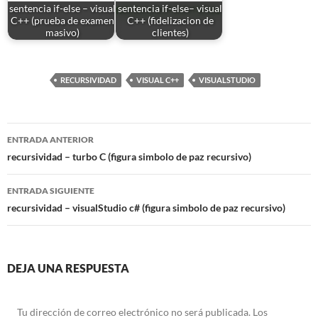
sentencia if-else – visual
sentencia if-else– visual
C++ (prueba de examen
C++ (fidelizacion de
masivo)
clientes)
RECURSIVIDAD
VISUAL C++
VISUALSTUDIO
Navegación
ENTRADA ANTERIOR
de
recursividad – turbo C (figura simbolo de paz recursivo)
entradas
ENTRADA SIGUIENTE
recursividad – visualStudio c# (figura simbolo de paz recursivo)
DEJA UNA RESPUESTA
Tu dirección de correo electrónico no será publicada.
Los