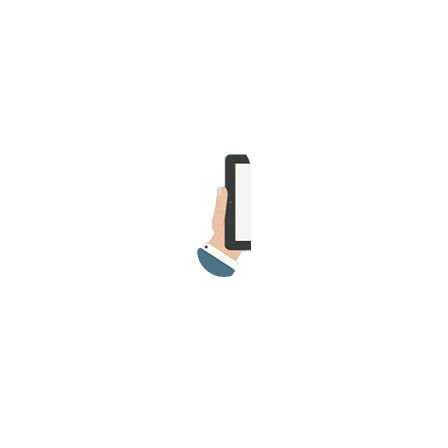
>> Ingresar YA a este tutorial
Matemáticas Básicas y
Elementales
Matemáticas
Elementales [Ingresar]
Ver/Ocultar temario
La numeración Ξ Los números Ξ El