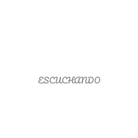
Ver/Ocultar temario
Propiedades de los reales (R) Ξ
Aplicación y operaciones con los
reales (R) Ξ Propiedades de los
radicales Ξ Aplicación y operación
con los radicales Ξ Expresiones
algebraicas Ξ Operaciones con
polinomios Ξ Productos notables Ξ
Factorización Ξ Ejercicios
ESCUCHANDO
factorización Ξ División de
polinomios Ξ Método cociente
residuo Ξ División sintética.
>> Ingresar YA a este tutorial