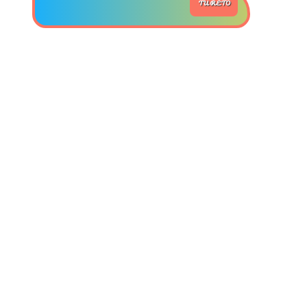
TU RETO
>> Ingresar YA a este tutorial
Estructuras de Datos II
[Ingresar]
Ver/Ocultar temario
Axiomatización Ξ Tablas de decisión
Ξ Polinomios como listas ligadas Ξ
Pilas como lista ligada Ξ Colas
como lista ligada Ξ Arreglos en
memoria Ξ Matrices dispersas en
vector y lista ligada Ξ Árboles
binarios Ξ Árboles AVL Ξ Grafos Ξ
Tratamiento de archivos.