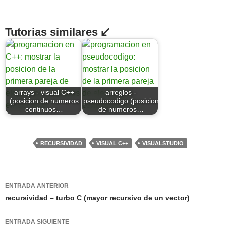
Tutorias similares ↙
arrays - visual C++
arreglos -
(posicion de numeros
pseudocodigo (posicion
continuos…
de numeros…
RECURSIVIDAD
VISUAL C++
VISUALSTUDIO
Navegación
ENTRADA ANTERIOR
de
recursividad – turbo C (mayor recursivo de un vector)
entradas
ENTRADA SIGUIENTE