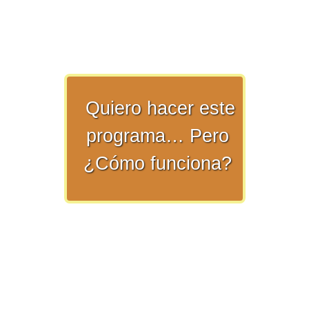
>> Ingresar YA a este tutorial
Quiero hacer este
programa… Pero
Matemáticas Básicas y
¿Cómo funciona?
Elementales
Matemáticas
Elementales [Ingresar]
Ver/Ocultar temario
La numeración Ξ Los números Ξ El