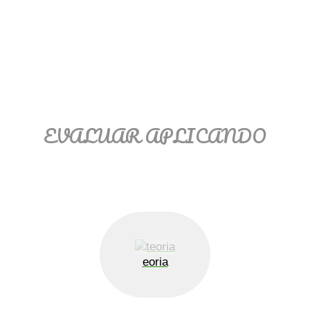
Ξ Solución ecuaciones cuadráticas
Ξ Fórmula del estudiante Ξ
Aplicación ecuaciones cuadráticas Ξ
Problemas ecuaciones cuadráticas
Ξ Función exponencial Ξ Función
logarítmica Ξ Sucesiones.
EVALUAR APLICANDO
>> Ingresar YA a este tutorial
eoria