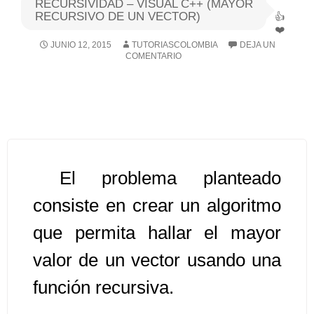
RECURSIVIDAD – VISUAL C++ (MAYOR
RECURSIVO DE UN VECTOR)
Algoritmos I [Ingresar]
JUNIO 12, 2015
TUTORIASCOLOMBIA
DEJA UN
COMENTARIO
Ver/Ocultar temario
Breve historia Ξ Operadores lógicos
Ξ Operadores de relación Ξ
Variables Ξ Estructura de un
algoritmo Ξ Expresiones aritméticas
Ξ Enunciado lectura/escritura Ξ
El problema planteado
Enunciado de decisión (sentencias
consiste en crear un algoritmo
condicionales) Ξ Estructuras
que permita hallar el mayor
repetitivas (ciclo para, ciclo mientras,
ciclo haga-mientras) Ξ Ejercicios.
valor de un vector usando una
función recursiva.
>> Ingresar YA a este tutorial