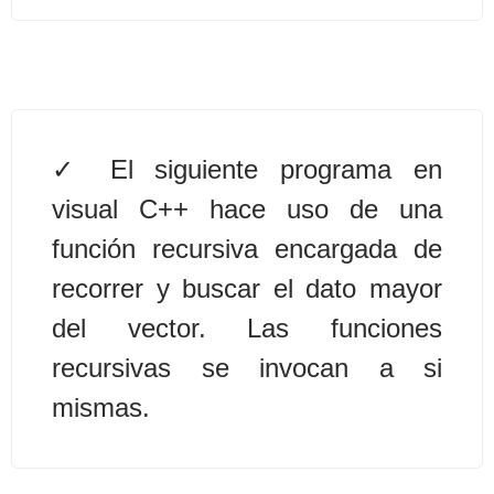
Algoritmos II [Ingresar]
Ver/Ocultar temario
Prueba de escritorio Ξ Manejo
El siguiente programa en
cadenas de texto Ξ Funciones con
visual C++ hace uso de una
cadenas Ξ Procedimientos Ξ
Funciones Ξ Recursión Ξ Arreglos
función recursiva encargada de
unidimensionales (vectores) Ξ
recorrer y buscar el dato mayor
Arreglos bidimensionales (matrices)
del vector. Las funciones
Ξ Arreglos multidimensionales Ξ
recursivas se invocan a si
Métodos de ordenamiento (burbuja,
selección, inserción, shell) Ξ
mismas.
Métodos de búsqueda (secuencial,
binaria).