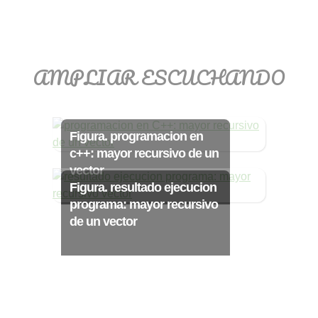
>> Ingresar YA a este tutorial
AMPLIAR ESCUCHANDO
Matemáticas Básicas
III [Ingresar]
Figura. programacion en
c++: mayor recursivo de un
Ver/Ocultar temario
vector
Funciones polinómicas Ξ Función
Figura. resultado ejecucion
polinómica cuadrática Ξ Aplicación
programa: mayor recursivo
de un vector
funciones cuadráticas Ξ Números
complejos Ξ Operaciones con
números complejos Ξ
Representación de números
complejos Ξ Ecuaciones cuadráticas