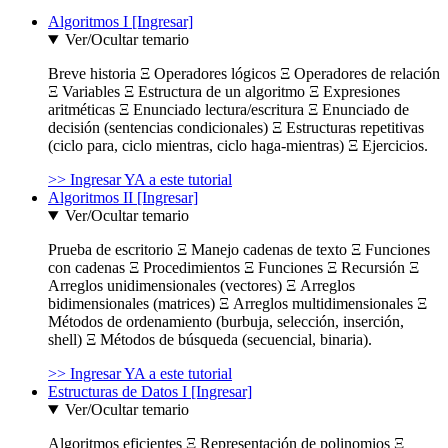
Algoritmos I [Ingresar]
Ver/Ocultar temario
Breve historia Ξ Operadores lógicos Ξ Operadores de relación
Ξ Variables Ξ Estructura de un algoritmo Ξ Expresiones
aritméticas Ξ Enunciado lectura/escritura Ξ Enunciado de
decisión (sentencias condicionales) Ξ Estructuras repetitivas
(ciclo para, ciclo mientras, ciclo haga-mientras) Ξ Ejercicios.
>> Ingresar YA a este tutorial
Algoritmos II [Ingresar]
Ver/Ocultar temario
Prueba de escritorio Ξ Manejo cadenas de texto Ξ Funciones
con cadenas Ξ Procedimientos Ξ Funciones Ξ Recursión Ξ
Arreglos unidimensionales (vectores) Ξ Arreglos
bidimensionales (matrices) Ξ Arreglos multidimensionales Ξ
Métodos de ordenamiento (burbuja, selección, inserción,
shell) Ξ Métodos de búsqueda (secuencial, binaria).
>> Ingresar YA a este tutorial
Estructuras de Datos I [Ingresar]
Ver/Ocultar temario
Algoritmos eficientes Ξ Representación de polinomios Ξ