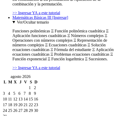
combinación y la permutación.
>> Ingresar YA a este tutorial
Matemáticas Básicas III [Ingresar]
Ver/Ocultar temario
Funciones polinómicas Ξ Función polinómica cuadrática Ξ
Aplicación funciones cuadráticas Ξ Números complejos Ξ
Operaciones con números complejos Ξ Representación de
números complejos Ξ Ecuaciones cuadráticas Ξ Solución
ecuaciones cuadráticas Ξ Fórmula del estudiante Ξ Aplicación
ecuaciones cuadráticas Ξ Problemas ecuaciones cuadráticas Ξ
Función exponencial Ξ Función logarítmica Ξ Sucesiones.
>> Ingresar YA a este tutorial
agosto 2026
L
M
X
J
V
S
D
1
2
3
4
5
6
7
8
9
10
11
12
13
14
15
16
17
18
19
20
21
22
23
24
25
26
27
28
29
30