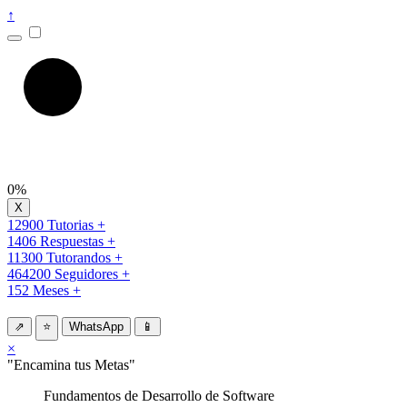
↑
0%
12900 Tutorias +
1406 Respuestas +
11300 Tutorandos +
464200 Seguidores +
152 Meses +
⇗
⭐
WhatsApp
📱
×
"Encamina tus Metas"
Fundamentos de Desarrollo de Software