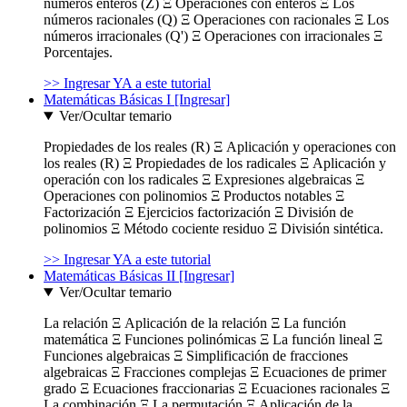
números enteros (Z) Ξ Operaciones con enteros Ξ Los
números racionales (Q) Ξ Operaciones con racionales Ξ Los
números irracionales (Q') Ξ Operaciones con irracionales Ξ
Porcentajes.
>> Ingresar YA a este tutorial
Matemáticas Básicas I [Ingresar]
Ver/Ocultar temario
Propiedades de los reales (R) Ξ Aplicación y operaciones con
los reales (R) Ξ Propiedades de los radicales Ξ Aplicación y
operación con los radicales Ξ Expresiones algebraicas Ξ
Operaciones con polinomios Ξ Productos notables Ξ
Factorización Ξ Ejercicios factorización Ξ División de
polinomios Ξ Método cociente residuo Ξ División sintética.
>> Ingresar YA a este tutorial
Matemáticas Básicas II [Ingresar]
Ver/Ocultar temario
La relación Ξ Aplicación de la relación Ξ La función
matemática Ξ Funciones polinómicas Ξ La función lineal Ξ
Funciones algebraicas Ξ Simplificación de fracciones
algebraicas Ξ Fracciones complejas Ξ Ecuaciones de primer
grado Ξ Ecuaciones fraccionarias Ξ Ecuaciones racionales Ξ
La combinación Ξ La permutación Ξ Aplicación de la