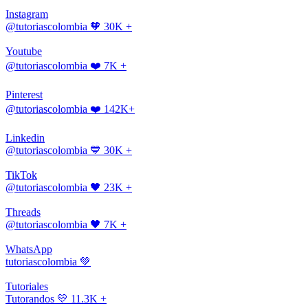
Instagram
@tutoriascolombia
🧡 30K +
Youtube
@tutoriascolombia
❤️ 7K +
Pinterest
@tutoriascolombia
❤️ 142K+
Linkedin
@tutoriascolombia
💙 30K +
TikTok
@tutoriascolombia
🖤 23K +
Threads
@tutoriascolombia
🖤 7K +
WhatsApp
tutoriascolombia
💚
Tutoriales
Tutorandos
💛 11.3K +