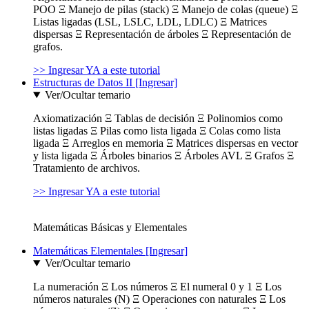
POO Ξ Manejo de pilas (stack) Ξ Manejo de colas (queue) Ξ
Listas ligadas (LSL, LSLC, LDL, LDLC) Ξ Matrices
dispersas Ξ Representación de árboles Ξ Representación de
grafos.
>> Ingresar YA a este tutorial
Estructuras de Datos II [Ingresar]
Ver/Ocultar temario
Axiomatización Ξ Tablas de decisión Ξ Polinomios como
listas ligadas Ξ Pilas como lista ligada Ξ Colas como lista
ligada Ξ Arreglos en memoria Ξ Matrices dispersas en vector
y lista ligada Ξ Árboles binarios Ξ Árboles AVL Ξ Grafos Ξ
Tratamiento de archivos.
>> Ingresar YA a este tutorial
Matemáticas Básicas y Elementales
Matemáticas Elementales [Ingresar]
Ver/Ocultar temario
La numeración Ξ Los números Ξ El numeral 0 y 1 Ξ Los
números naturales (N) Ξ Operaciones con naturales Ξ Los