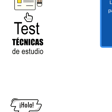
L
numeral 0 y 1 Ξ Los números
p
naturales (N) Ξ Operaciones con
naturales Ξ Los números enteros (Z)
Ξ Operaciones con enteros Ξ Los
números racionales (Q) Ξ
Operaciones con racionales Ξ Los
números irracionales (Q') Ξ
Operaciones con irracionales Ξ
Test
Porcentajes.
>> Ingresar YA a este tutorial
Matemáticas Básicas I
[Ingresar]