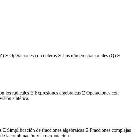
Z) Ξ Operaciones con enteros Ξ Los números racionales (Q) Ξ
con los radicales Ξ Expresiones algebraicas Ξ Operaciones con
sión sintética.
s Ξ Simplificación de fracciones algebraicas Ξ Fracciones complejas
de la combinación y la permutación.