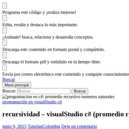
Programa este código
y ¡realiza mejoras!
Edita, resalta y destaca
lo más importante.
¡Anímate!
busca, relaciona y desarrolla conceptos.
Descarga
este contenido en formato postal y compártelo.
Descarga el formato pdf y estúdialo
en tu tiempo libre.
Envía por correo electrónico este contenido y
comparte conocimientos
Buscar
Menú principal
Buscar:
programación en visualStudio c#
recursividad – visualStudio c# (promedio 
junio 9, 2015
TutoriasColombia
Deja un comentario