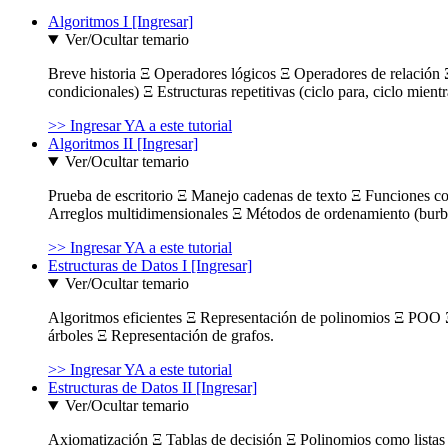
Algoritmos I [Ingresar]
Ver/Ocultar temario
Breve historia Ξ Operadores lógicos Ξ Operadores de relación Ξ
condicionales) Ξ Estructuras repetitivas (ciclo para, ciclo mient
>> Ingresar YA a este tutorial
Algoritmos II [Ingresar]
Ver/Ocultar temario
Prueba de escritorio Ξ Manejo cadenas de texto Ξ Funciones c
Arreglos multidimensionales Ξ Métodos de ordenamiento (burbuja
>> Ingresar YA a este tutorial
Estructuras de Datos I [Ingresar]
Ver/Ocultar temario
Algoritmos eficientes Ξ Representación de polinomios Ξ POO 
árboles Ξ Representación de grafos.
>> Ingresar YA a este tutorial
Estructuras de Datos II [Ingresar]
Ver/Ocultar temario
Axiomatización Ξ Tablas de decisión Ξ Polinomios como listas l