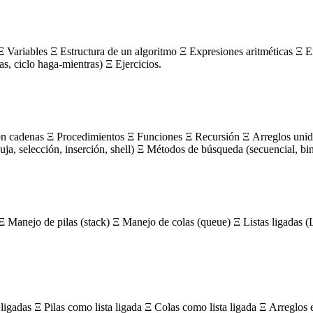
 Variables Ξ Estructura de un algoritmo Ξ Expresiones aritméticas Ξ E
ras, ciclo haga-mientras) Ξ Ejercicios.
on cadenas Ξ Procedimientos Ξ Funciones Ξ Recursión Ξ Arreglos unidi
, selección, inserción, shell) Ξ Métodos de búsqueda (secuencial, bin
Ξ Manejo de pilas (stack) Ξ Manejo de colas (queue) Ξ Listas ligada
igadas Ξ Pilas como lista ligada Ξ Colas como lista ligada Ξ Arreglos 