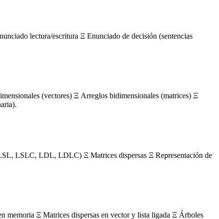
nunciado lectura/escritura Ξ Enunciado de decisión (sentencias
mensionales (vectores) Ξ Arreglos bidimensionales (matrices) Ξ
aria).
s (LSL, LSLC, LDL, LDLC) Ξ Matrices dispersas Ξ Representación de
en memoria Ξ Matrices dispersas en vector y lista ligada Ξ Árboles