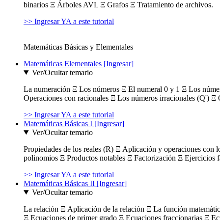
binarios Ξ Árboles AVL Ξ Grafos Ξ Tratamiento de archivos.
>> Ingresar YA a este tutorial
Matemáticas Básicas y Elementales
Matemáticas Elementales [Ingresar]
Ver/Ocultar temario
La numeración Ξ Los números Ξ El numeral 0 y 1 Ξ Los número
Operaciones con racionales Ξ Los números irracionales (Q') Ξ 
>> Ingresar YA a este tutorial
Matemáticas Básicas I [Ingresar]
Ver/Ocultar temario
Propiedades de los reales (R) Ξ Aplicación y operaciones con l
polinomios Ξ Productos notables Ξ Factorización Ξ Ejercicios f
>> Ingresar YA a este tutorial
Matemáticas Básicas II [Ingresar]
Ver/Ocultar temario
La relación Ξ Aplicación de la relación Ξ La función matemáti
Ξ Ecuaciones de primer grado Ξ Ecuaciones fraccionarias Ξ Ec