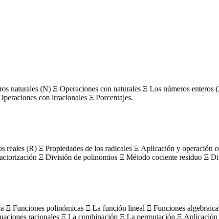
s naturales (N) Ξ Operaciones con naturales Ξ Los números enteros (
Operaciones con irracionales Ξ Porcentajes.
os reales (R) Ξ Propiedades de los radicales Ξ Aplicación y operación 
actorización Ξ División de polinomios Ξ Método cociente residuo Ξ Divi
ca Ξ Funciones polinómicas Ξ La función lineal Ξ Funciones algebraica
uaciones racionales Ξ La combinación Ξ La permutación Ξ Aplicación 