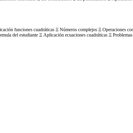
licación funciones cuadráticas Ξ Números complejos Ξ Operaciones c
órmula del estudiante Ξ Aplicación ecuaciones cuadráticas Ξ Problemas