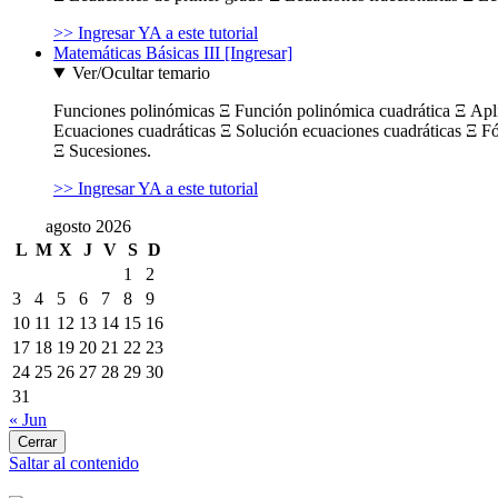
>> Ingresar YA a este tutorial
Matemáticas Básicas III [Ingresar]
Ver/Ocultar temario
Funciones polinómicas Ξ Función polinómica cuadrática Ξ Ap
Ecuaciones cuadráticas Ξ Solución ecuaciones cuadráticas Ξ F
Ξ Sucesiones.
>> Ingresar YA a este tutorial
agosto 2026
L
M
X
J
V
S
D
1
2
3
4
5
6
7
8
9
10
11
12
13
14
15
16
17
18
19
20
21
22
23
24
25
26
27
28
29
30
31
« Jun
Cerrar
Saltar al contenido