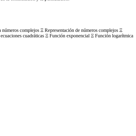
on números complejos Ξ Representación de números complejos Ξ
 ecuaciones cuadráticas Ξ Función exponencial Ξ Función logarítmica