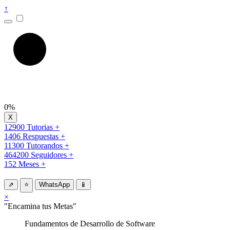
↑
0%
12900 Tutorias +
1406 Respuestas +
11300 Tutorandos +
464200 Seguidores +
152 Meses +
⇗
⭐
WhatsApp
📱
×
"Encamina tus Metas"
Fundamentos de Desarrollo de Software