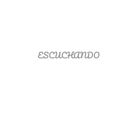
Matemáticas Básicas II
[Ingresar]
Ver/Ocultar temario
La relación Ξ Aplicación de la
ESCUCHANDO
relación Ξ La función matemática Ξ
Funciones polinómicas Ξ La función
lineal Ξ Funciones algebraicas Ξ
Simplificación de fracciones
algebraicas Ξ Fracciones complejas
Ξ Ecuaciones de primer grado Ξ
Ecuaciones fraccionarias Ξ
Ecuaciones racionales Ξ La
combinación Ξ La permutación Ξ
Aplicación de la combinación y la
permutación.