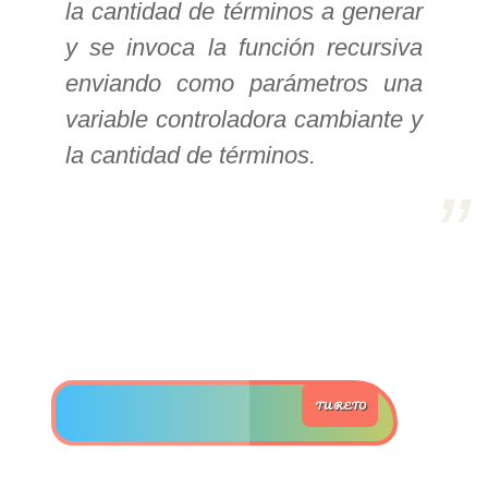
la cantidad de términos a generar
y se invoca la función recursiva
>> Ingresar YA a este tutorial
enviando como parámetros una
variable controladora cambiante y
Estructuras de Datos II
la cantidad de términos.
[Ingresar]
Ver/Ocultar temario
Axiomatización Ξ Tablas de decisión
Ξ Polinomios como listas ligadas Ξ
Pilas como lista ligada Ξ Colas
como lista ligada Ξ Arreglos en
memoria Ξ Matrices dispersas en
vector y lista ligada Ξ Árboles
TU RETO
binarios Ξ Árboles AVL Ξ Grafos Ξ
Tratamiento de archivos.