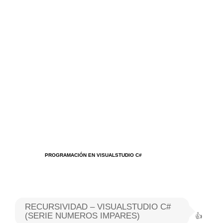
Algoritmos I [Ingresar]
Ver/Ocultar temario
Breve historia Ξ Operadores lógicos
Ξ Operadores de relación Ξ
Variables Ξ Estructura de un
algoritmo Ξ Expresiones aritméticas
Ξ Enunciado lectura/escritura Ξ
Enunciado de decisión (sentencias
condicionales) Ξ Estructuras
PROGRAMACIÓN EN VISUALSTUDIO C#
repetitivas (ciclo para, ciclo mientras,
ciclo haga-mientras) Ξ Ejercicios.
RECURSIVIDAD – VISUALSTUDIO C#
>> Ingresar YA a este tutorial
(SERIE NUMEROS IMPARES)