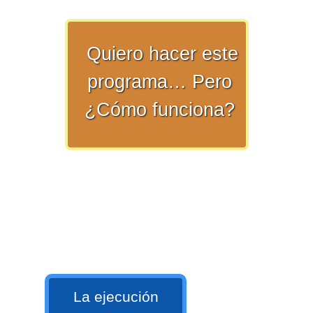
numeral 0 y 1 Ξ Los números
naturales (N) Ξ Operaciones con
Quiero hacer este
naturales Ξ Los números enteros (Z)
Ξ Operaciones con enteros Ξ Los
programa… Pero
números racionales (Q) Ξ
¿Cómo funciona?
Operaciones con racionales Ξ Los
números irracionales (Q') Ξ
Operaciones con irracionales Ξ
Porcentajes.
>> Ingresar YA a este tutorial
Matemáticas Básicas I
[Ingresar]
La ejecución