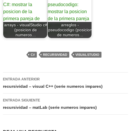
arrays - visualStudio c#
arreglos -
(posicion de
pseudocodigo (posicion
numeros…
de numeros…
C#
RECURSIVIDAD
VISUALSTUDIO
Navegación
ENTRADA ANTERIOR
de
recursividad – visual C++ (serie numeros impares)
entradas
ENTRADA SIGUIENTE
recursividad – matLab (serie numeros impares)