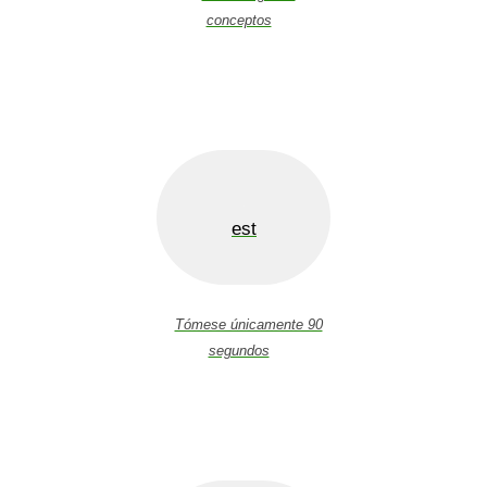
conceptos
est
Tómese únicamente 90
segundos