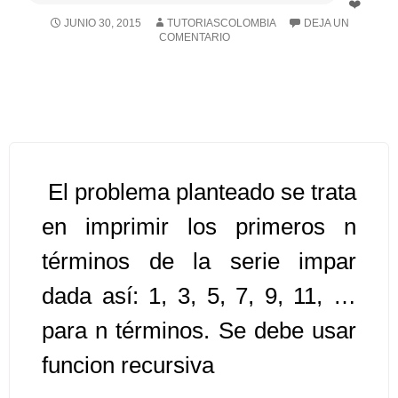
JUNIO 30, 2015
TUTORIASCOLOMBIA
DEJA UN
COMENTARIO
Algoritmos II [Ingresar]
Ver/Ocultar temario
Prueba de escritorio Ξ Manejo
cadenas de texto Ξ Funciones con
cadenas Ξ Procedimientos Ξ
El problema planteado se trata
Funciones Ξ Recursión Ξ Arreglos
unidimensionales (vectores) Ξ
en imprimir los primeros n
Arreglos bidimensionales (matrices)
términos de la serie impar
Ξ Arreglos multidimensionales Ξ
dada así: 1, 3, 5, 7, 9, 11, …
Métodos de ordenamiento (burbuja,
selección, inserción, shell) Ξ
para n términos. Se debe usar
Métodos de búsqueda (secuencial,
funcion recursiva
binaria).