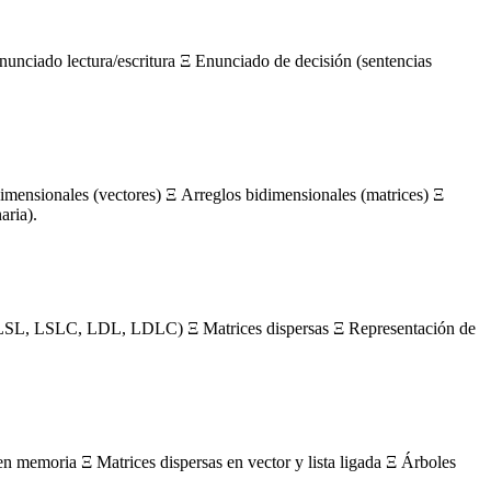
nunciado lectura/escritura Ξ Enunciado de decisión (sentencias
mensionales (vectores) Ξ Arreglos bidimensionales (matrices) Ξ
aria).
s (LSL, LSLC, LDL, LDLC) Ξ Matrices dispersas Ξ Representación de
en memoria Ξ Matrices dispersas en vector y lista ligada Ξ Árboles