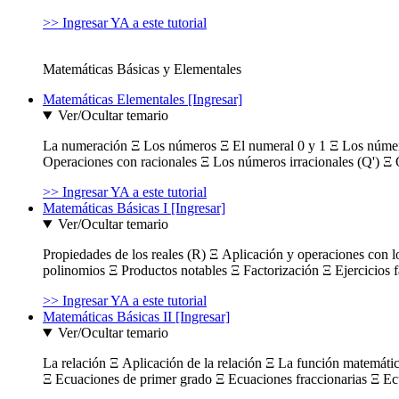
>> Ingresar YA a este tutorial
Matemáticas Básicas y Elementales
Matemáticas Elementales [Ingresar]
Ver/Ocultar temario
La numeración Ξ Los números Ξ El numeral 0 y 1 Ξ Los número
Operaciones con racionales Ξ Los números irracionales (Q') Ξ 
>> Ingresar YA a este tutorial
Matemáticas Básicas I [Ingresar]
Ver/Ocultar temario
Propiedades de los reales (R) Ξ Aplicación y operaciones con l
polinomios Ξ Productos notables Ξ Factorización Ξ Ejercicios f
>> Ingresar YA a este tutorial
Matemáticas Básicas II [Ingresar]
Ver/Ocultar temario
La relación Ξ Aplicación de la relación Ξ La función matemáti
Ξ Ecuaciones de primer grado Ξ Ecuaciones fraccionarias Ξ Ec