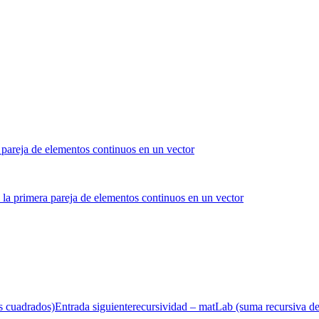
s cuadrados)
Entrada siguiente
recursividad – matLab (suma recursiva d