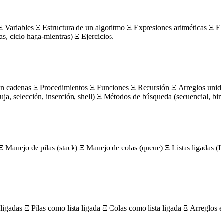
 Variables Ξ Estructura de un algoritmo Ξ Expresiones aritméticas Ξ E
ras, ciclo haga-mientras) Ξ Ejercicios.
on cadenas Ξ Procedimientos Ξ Funciones Ξ Recursión Ξ Arreglos unidi
, selección, inserción, shell) Ξ Métodos de búsqueda (secuencial, bin
Ξ Manejo de pilas (stack) Ξ Manejo de colas (queue) Ξ Listas ligada
igadas Ξ Pilas como lista ligada Ξ Colas como lista ligada Ξ Arreglos 