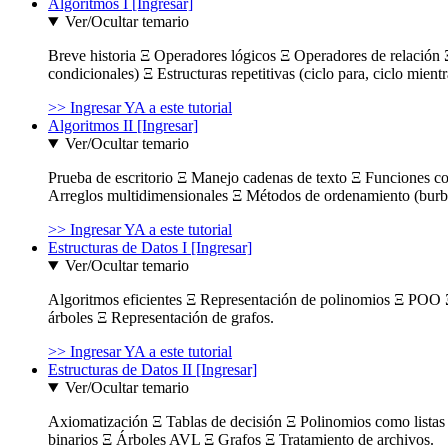
Algoritmos I [Ingresar]
Ver/Ocultar temario
Breve historia Ξ Operadores lógicos Ξ Operadores de relación Ξ
condicionales) Ξ Estructuras repetitivas (ciclo para, ciclo mient
>> Ingresar YA a este tutorial
Algoritmos II [Ingresar]
Ver/Ocultar temario
Prueba de escritorio Ξ Manejo cadenas de texto Ξ Funciones c
Arreglos multidimensionales Ξ Métodos de ordenamiento (burbuja
>> Ingresar YA a este tutorial
Estructuras de Datos I [Ingresar]
Ver/Ocultar temario
Algoritmos eficientes Ξ Representación de polinomios Ξ POO 
árboles Ξ Representación de grafos.
>> Ingresar YA a este tutorial
Estructuras de Datos II [Ingresar]
Ver/Ocultar temario
Axiomatización Ξ Tablas de decisión Ξ Polinomios como listas l
binarios Ξ Árboles AVL Ξ Grafos Ξ Tratamiento de archivos.