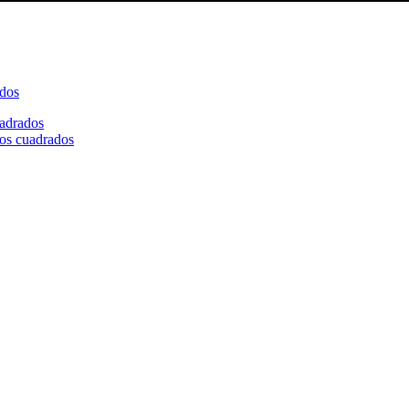
ados
ros cuadrados