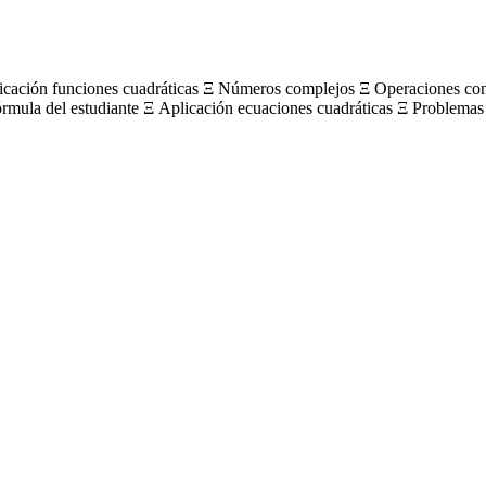
licación funciones cuadráticas Ξ Números complejos Ξ Operaciones c
órmula del estudiante Ξ Aplicación ecuaciones cuadráticas Ξ Problemas