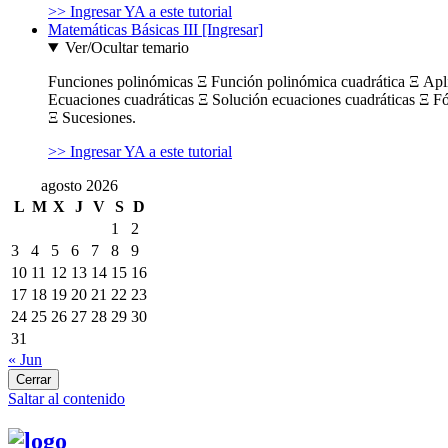
>> Ingresar YA a este tutorial
Matemáticas Básicas III [Ingresar]
Ver/Ocultar temario
Funciones polinómicas Ξ Función polinómica cuadrática Ξ Ap
Ecuaciones cuadráticas Ξ Solución ecuaciones cuadráticas Ξ F
Ξ Sucesiones.
>> Ingresar YA a este tutorial
agosto 2026
L
M
X
J
V
S
D
1
2
3
4
5
6
7
8
9
10
11
12
13
14
15
16
17
18
19
20
21
22
23
24
25
26
27
28
29
30
31
« Jun
Cerrar
Saltar al contenido