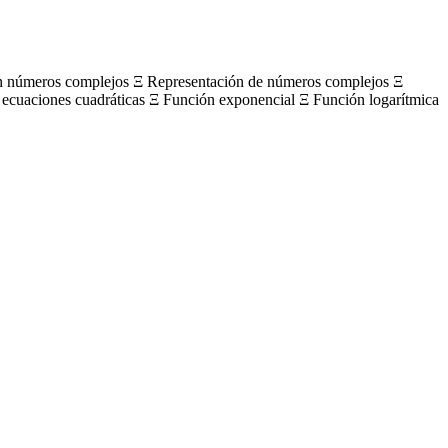
on números complejos Ξ Representación de números complejos Ξ
 ecuaciones cuadráticas Ξ Función exponencial Ξ Función logarítmica