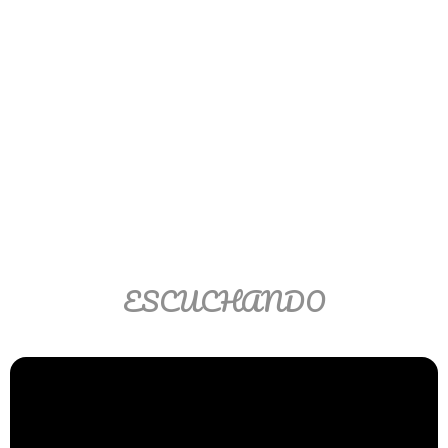
Ver/Ocultar temario
Propiedades de los reales (R) Ξ
Aplicación y operaciones con los
reales (R) Ξ Propiedades de los
radicales Ξ Aplicación y operación
con los radicales Ξ Expresiones
algebraicas Ξ Operaciones con
polinomios Ξ Productos notables Ξ
Factorización Ξ Ejercicios
factorización Ξ División de
ESCUCHANDO
polinomios Ξ Método cociente
residuo Ξ División sintética.
>> Ingresar YA a este tutorial