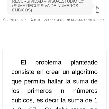
RECURSIVIDAD – VISUALSTUDIO C#
(SUMA RECURSIVA DE NUMEROS
CUBICOS)
Algoritmos I [Ingresar]
JUNIO 3, 2015
TUTORIASCOLOMBIA
DEJA UN COMENTARIO
Ver/Ocultar temario
Breve historia Ξ Operadores lógicos
Ξ Operadores de relación Ξ
Variables Ξ Estructura de un
algoritmo Ξ Expresiones aritméticas
Ξ Enunciado lectura/escritura Ξ
El problema planteado
Enunciado de decisión (sentencias
consiste en crear un algoritmo
condicionales) Ξ Estructuras
que permita hallar la suma de
repetitivas (ciclo para, ciclo mientras,
ciclo haga-mientras) Ξ Ejercicios.
los primeros ‘n’ números
cúbicos, es decir la suma de 1
>> Ingresar YA a este tutorial