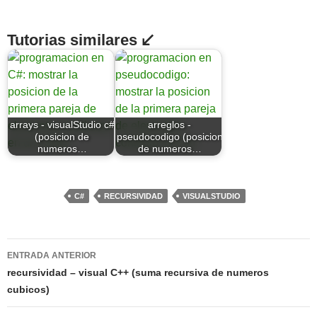
Tutorias similares ↙
arrays - visualStudio c#
arreglos -
(posicion de
pseudocodigo (posicion
numeros…
de numeros…
C#
RECURSIVIDAD
VISUALSTUDIO
Navegación
ENTRADA ANTERIOR
de
recursividad – visual C++ (suma recursiva de numeros
cubicos)
entradas