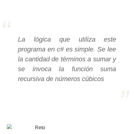
>> Ingresar YA a este tutorial
Estructuras de Datos I
La lógica que utiliza este
[Ingresar]
programa en c# es simple. Se lee
Ver/Ocultar temario
la cantidad de términos a sumar y
Algoritmos eficientes Ξ
se invoca la función suma
Representación de polinomios Ξ
recursiva de números cúbicos
POO Ξ Manejo de pilas (stack) Ξ
Manejo de colas (queue) Ξ Listas
ligadas (LSL, LSLC, LDL, LDLC) Ξ
Matrices dispersas Ξ
Representación de árboles Ξ
Representación de grafos.