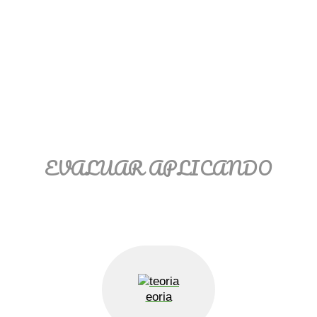
Ξ Solución ecuaciones cuadráticas
Ξ Fórmula del estudiante Ξ
Aplicación ecuaciones cuadráticas Ξ
Problemas ecuaciones cuadráticas
Ξ Función exponencial Ξ Función
logarítmica Ξ Sucesiones.
>> Ingresar YA a este tutorial
EVALUAR APLICANDO
eoria