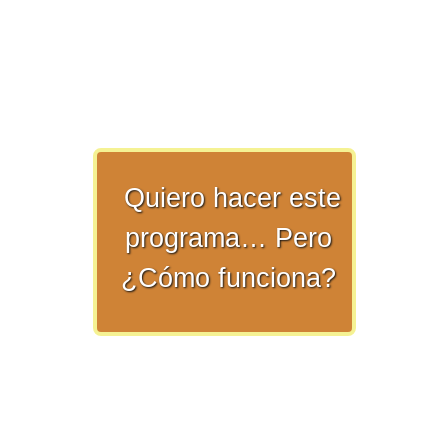
>> Ingresar YA a este tutorial
Quiero hacer este
Matemáticas Básicas y
programa… Pero
Elementales
¿Cómo funciona?
Matemáticas
Elementales [Ingresar]
Ver/Ocultar temario
La numeración Ξ Los números Ξ El