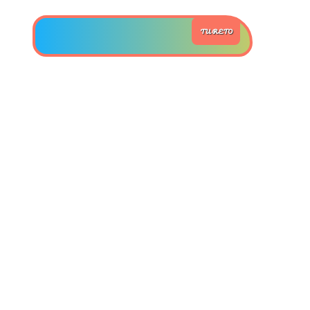
>> Ingresar YA a este tutorial
TU RETO
Estructuras de Datos II
[Ingresar]
Ver/Ocultar temario
Axiomatización Ξ Tablas de decisión
Ξ Polinomios como listas ligadas Ξ
Pilas como lista ligada Ξ Colas
como lista ligada Ξ Arreglos en
memoria Ξ Matrices dispersas en
vector y lista ligada Ξ Árboles
binarios Ξ Árboles AVL Ξ Grafos Ξ
Tratamiento de archivos.