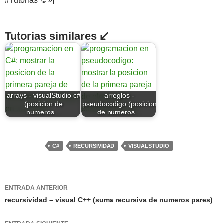
#Tutorias ☺»]
Tutorias similares ↙
arrays - visualStudio c#
arreglos -
(posicion de
pseudocodigo (posicion
numeros…
de numeros…
C#
RECURSIVIDAD
VISUALSTUDIO
Navegación
ENTRADA ANTERIOR
de
recursividad – visual C++ (suma recursiva de numeros pares)
entradas