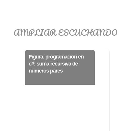
>> Ingresar YA a este tutorial
AMPLIAR ESCUCHANDO
Matemáticas Básicas
III [Ingresar]
Figura. programacion en
Ver/Ocultar temario
c#: suma recursiva de
numeros pares
Funciones polinómicas Ξ Función
polinómica cuadrática Ξ Aplicación
funciones cuadráticas Ξ Números
complejos Ξ Operaciones con
números complejos Ξ
Representación de números
complejos Ξ Ecuaciones cuadráticas