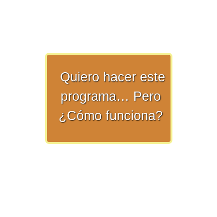
>> Ingresar YA a este tutorial
Quiero hacer este
programa… Pero
Matemáticas Básicas y
¿Cómo funciona?
Elementales
Matemáticas
Elementales [Ingresar]
Ver/Ocultar temario
La numeración Ξ Los números Ξ El