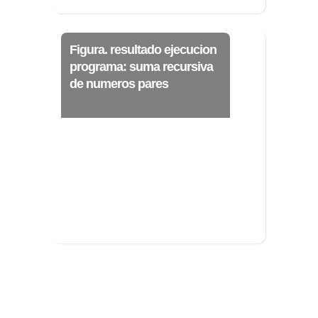
Ξ Solución ecuaciones cuadráticas
Ξ Fórmula del estudiante Ξ
Aplicación ecuaciones cuadráticas Ξ
Figura. resultado ejecucion
Problemas ecuaciones cuadráticas
programa: suma recursiva
de numeros pares
Ξ Función exponencial Ξ Función
logarítmica Ξ Sucesiones.
>> Ingresar YA a este tutorial