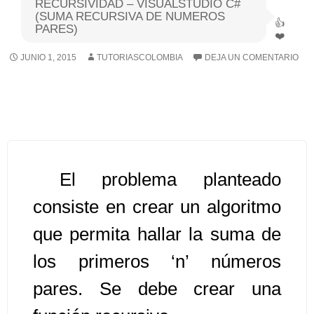
RECURSIVIDAD – VISUALSTUDIO C#
(SUMA RECURSIVA DE NUMEROS
PARES)
Algoritmos I [Ingresar]
JUNIO 1, 2015
TUTORIASCOLOMBIA
DEJA UN COMENTARIO
Ver/Ocultar temario
Breve historia Ξ Operadores lógicos
Ξ Operadores de relación Ξ
Variables Ξ Estructura de un
algoritmo Ξ Expresiones aritméticas
Ξ Enunciado lectura/escritura Ξ
El problema planteado
Enunciado de decisión (sentencias
consiste en crear un algoritmo
condicionales) Ξ Estructuras
que permita hallar la suma de
repetitivas (ciclo para, ciclo mientras,
ciclo haga-mientras) Ξ Ejercicios.
los primeros ‘n’ números
pares. Se debe crear una
>> Ingresar YA a este tutorial