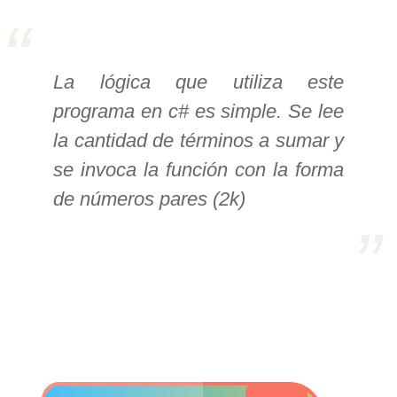
>> Ingresar YA a este tutorial
La lógica que utiliza este
Estructuras de Datos I
programa en c# es simple. Se lee
[Ingresar]
la cantidad de términos a sumar y
Ver/Ocultar temario
se invoca la función con la forma
de números pares (2k)
Algoritmos eficientes Ξ
Representación de polinomios Ξ
POO Ξ Manejo de pilas (stack) Ξ
Manejo de colas (queue) Ξ Listas
ligadas (LSL, LSLC, LDL, LDLC) Ξ
Matrices dispersas Ξ
Representación de árboles Ξ
Representación de grafos.