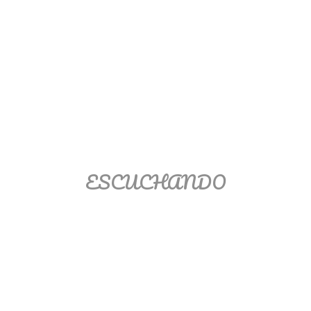
Ver/Ocultar temario
Propiedades de los reales (R) Ξ
Aplicación y operaciones con los
reales (R) Ξ Propiedades de los
radicales Ξ Aplicación y operación
con los radicales Ξ Expresiones
algebraicas Ξ Operaciones con
polinomios Ξ Productos notables Ξ
Factorización Ξ Ejercicios
ESCUCHANDO
factorización Ξ División de
polinomios Ξ Método cociente
residuo Ξ División sintética.
>> Ingresar YA a este tutorial