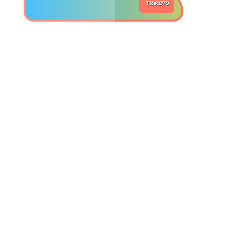
TU RETO
>> Ingresar YA a este tutorial
Estructuras de Datos II
[Ingresar]
Ver/Ocultar temario
Axiomatización Ξ Tablas de decisión
Ξ Polinomios como listas ligadas Ξ
Pilas como lista ligada Ξ Colas
como lista ligada Ξ Arreglos en
memoria Ξ Matrices dispersas en
vector y lista ligada Ξ Árboles
binarios Ξ Árboles AVL Ξ Grafos Ξ
Tratamiento de archivos.