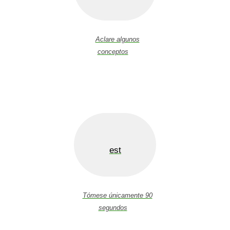
Aclare algunos
conceptos
est
Tómese únicamente 90
segundos