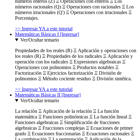
números enteros (Z) Ξ Operaciones con enteros Ξ Los
números racionales (Q) Ξ Operaciones con racionales Ξ Los
números irracionales (Q') Ξ Operaciones con irracionales Ξ
Porcentajes.
>> Ingresar YA a este tutorial
Matemáticas Básicas I [Ingresar]
Ver/Ocultar temario
Propiedades de los reales (R) Ξ Aplicación y operaciones con
los reales (R) Ξ Propiedades de los radicales Ξ Aplicación y
operación con los radicales Ξ Expresiones algebraicas Ξ
Operaciones con polinomios Ξ Productos notables Ξ
Factorización Ξ Ejercicios factorización Ξ División de
polinomios Ξ Método cociente residuo Ξ División sintética.
>> Ingresar YA a este tutorial
Matemáticas Básicas II [Ingresar]
Ver/Ocultar temario
La relación Ξ Aplicación de la relación Ξ La función
matemática Ξ Funciones polinómicas Ξ La función lineal Ξ
Funciones algebraicas Ξ Simplificación de fracciones
algebraicas Ξ Fracciones complejas Ξ Ecuaciones de primer
grado Ξ Ecuaciones fraccionarias Ξ Ecuaciones racionales Ξ
La combinación Ξ La permutación Ξ Aplicación de la