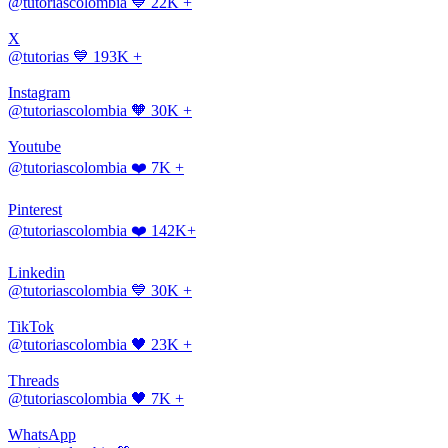
@tutoriascolombia
💙 22K +
X
@tutorias
💙 193K +
Instagram
@tutoriascolombia
🧡 30K +
Youtube
@tutoriascolombia
❤️ 7K +
Pinterest
@tutoriascolombia
❤️ 142K+
Linkedin
@tutoriascolombia
💙 30K +
TikTok
@tutoriascolombia
🖤 23K +
Threads
@tutoriascolombia
🖤 7K +
WhatsApp