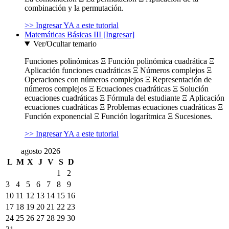
combinación y la permutación.
>> Ingresar YA a este tutorial
Matemáticas Básicas III [Ingresar]
Ver/Ocultar temario
Funciones polinómicas Ξ Función polinómica cuadrática Ξ
Aplicación funciones cuadráticas Ξ Números complejos Ξ
Operaciones con números complejos Ξ Representación de
números complejos Ξ Ecuaciones cuadráticas Ξ Solución
ecuaciones cuadráticas Ξ Fórmula del estudiante Ξ Aplicación
ecuaciones cuadráticas Ξ Problemas ecuaciones cuadráticas Ξ
Función exponencial Ξ Función logarítmica Ξ Sucesiones.
>> Ingresar YA a este tutorial
agosto 2026
L
M
X
J
V
S
D
1
2
3
4
5
6
7
8
9
10
11
12
13
14
15
16
17
18
19
20
21
22
23
24
25
26
27
28
29
30