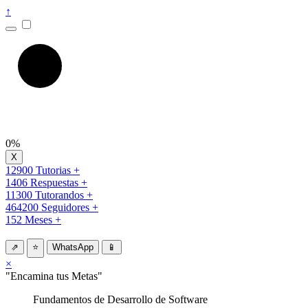
↑
0%
12900 Tutorias +
1406 Respuestas +
11300 Tutorandos +
464200 Seguidores +
152 Meses +
⇗
⭐
WhatsApp
📱
×
"Encamina tus Metas"
Fundamentos de Desarrollo de Software