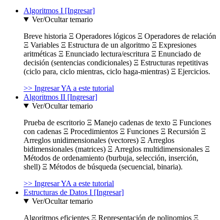
Algoritmos I [Ingresar]
Ver/Ocultar temario
Breve historia Ξ Operadores lógicos Ξ Operadores de relación
Ξ Variables Ξ Estructura de un algoritmo Ξ Expresiones
aritméticas Ξ Enunciado lectura/escritura Ξ Enunciado de
decisión (sentencias condicionales) Ξ Estructuras repetitivas
(ciclo para, ciclo mientras, ciclo haga-mientras) Ξ Ejercicios.
>> Ingresar YA a este tutorial
Algoritmos II [Ingresar]
Ver/Ocultar temario
Prueba de escritorio Ξ Manejo cadenas de texto Ξ Funciones
con cadenas Ξ Procedimientos Ξ Funciones Ξ Recursión Ξ
Arreglos unidimensionales (vectores) Ξ Arreglos
bidimensionales (matrices) Ξ Arreglos multidimensionales Ξ
Métodos de ordenamiento (burbuja, selección, inserción,
shell) Ξ Métodos de búsqueda (secuencial, binaria).
>> Ingresar YA a este tutorial
Estructuras de Datos I [Ingresar]
Ver/Ocultar temario
Algoritmos eficientes Ξ Representación de polinomios Ξ