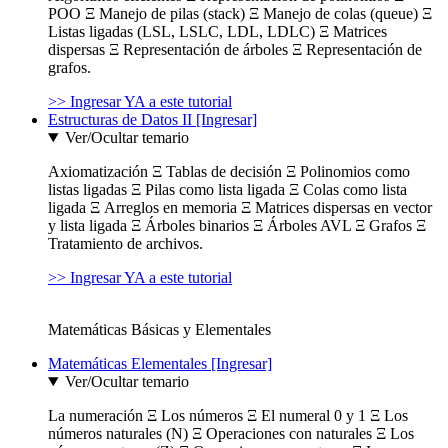
POO Ξ Manejo de pilas (stack) Ξ Manejo de colas (queue) Ξ
Listas ligadas (LSL, LSLC, LDL, LDLC) Ξ Matrices
dispersas Ξ Representación de árboles Ξ Representación de
grafos.
>> Ingresar YA a este tutorial
Estructuras de Datos II [Ingresar]
Ver/Ocultar temario
Axiomatización Ξ Tablas de decisión Ξ Polinomios como
listas ligadas Ξ Pilas como lista ligada Ξ Colas como lista
ligada Ξ Arreglos en memoria Ξ Matrices dispersas en vector
y lista ligada Ξ Árboles binarios Ξ Árboles AVL Ξ Grafos Ξ
Tratamiento de archivos.
>> Ingresar YA a este tutorial
Matemáticas Básicas y Elementales
Matemáticas Elementales [Ingresar]
Ver/Ocultar temario
La numeración Ξ Los números Ξ El numeral 0 y 1 Ξ Los
números naturales (N) Ξ Operaciones con naturales Ξ Los