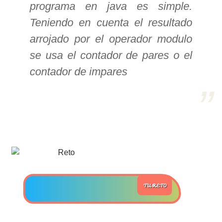
programa en java es simple.
>> Ingresar YA a este tutorial
Teniendo en cuenta el resultado
arrojado por el operador modulo
Estructuras de Datos I
se usa el contador de pares o el
[Ingresar]
contador de impares
Ver/Ocultar temario
Algoritmos eficientes Ξ
Representación de polinomios Ξ
POO Ξ Manejo de pilas (stack) Ξ
Manejo de colas (queue) Ξ Listas
ligadas (LSL, LSLC, LDL, LDLC) Ξ
Matrices dispersas Ξ
TU RETO
Representación de árboles Ξ
Representación de grafos.