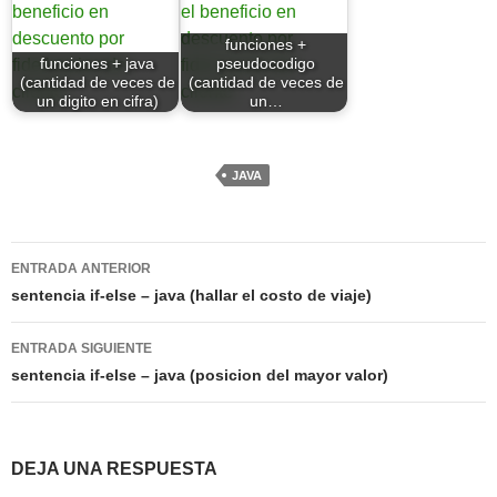
funciones +
funciones + java
pseudocodigo
(cantidad de veces de
(cantidad de veces de
un digito en cifra)
un…
JAVA
Navegación
ENTRADA ANTERIOR
de
sentencia if-else – java (hallar el costo de viaje)
entradas
ENTRADA SIGUIENTE
sentencia if-else – java (posicion del mayor valor)
DEJA UNA RESPUESTA