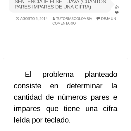
SENTENCIA IF-ELSE – JAVA (CUANTOS
PARES IMPARES DE UNA CIFRA)
Algoritmos I [Ingresar]
AGOSTO 5, 2014
TUTORIASCOLOMBIA
DEJA UN
COMENTARIO
Ver/Ocultar temario
Breve historia Ξ Operadores lógicos
Ξ Operadores de relación Ξ
Variables Ξ Estructura de un
algoritmo Ξ Expresiones aritméticas
Ξ Enunciado lectura/escritura Ξ
El problema planteado
Enunciado de decisión (sentencias
consiste en determinar la
condicionales) Ξ Estructuras
cantidad de números pares e
repetitivas (ciclo para, ciclo mientras,
ciclo haga-mientras) Ξ Ejercicios.
impares que tiene una cifra
leída por teclado.
>> Ingresar YA a este tutorial