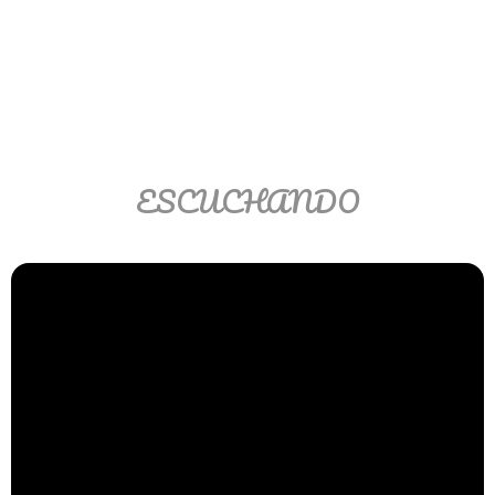
Ver/Ocultar temario
Propiedades de los reales (R) Ξ
Aplicación y operaciones con los
reales (R) Ξ Propiedades de los
radicales Ξ Aplicación y operación
con los radicales Ξ Expresiones
ESCUCHANDO
algebraicas Ξ Operaciones con
polinomios Ξ Productos notables Ξ
Factorización Ξ Ejercicios
factorización Ξ División de
polinomios Ξ Método cociente
residuo Ξ División sintética.
>> Ingresar YA a este tutorial