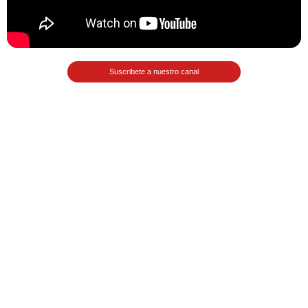
Matemáticas Básicas II
[Ingresar]
Ver/Ocultar temario
Suscribete a nuestro canal
La relación Ξ Aplicación de la
relación Ξ La función matemática Ξ
Funciones polinómicas Ξ La función
lineal Ξ Funciones algebraicas Ξ
Simplificación de fracciones
algebraicas Ξ Fracciones complejas
Ξ Ecuaciones de primer grado Ξ
Ecuaciones fraccionarias Ξ
Ecuaciones racionales Ξ La
combinación Ξ La permutación Ξ
Aplicación de la combinación y la
permutación.