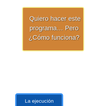
>> Ingresar YA a este tutorial
Quiero hacer este
programa… Pero
¿Cómo funciona?
Matemáticas Básicas y
Elementales
Matemáticas
Elementales [Ingresar]
Ver/Ocultar temario
La ejecución
La numeración Ξ Los números Ξ El