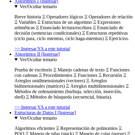
Algoritmos I [Ingresar]
Ver/Ocultar temario
Breve historia Ξ Operadores lógicos Ξ Operadores de relación
Ξ Variables Ξ Estructura de un algoritmo Ξ Expresiones
aritméticas Ξ Enunciado lectura/escritura Ξ Enunciado de
decisión (sentencias condicionales) Ξ Estructuras repetitivas
(ciclo para, ciclo mientras, ciclo haga-mientras) Ξ Ejercicios.
>> Ingresar YA a este tutorial
Algoritmos II [Ingresar]
Ver/Ocultar temario
Prueba de escritorio Ξ Manejo cadenas de texto Ξ Funciones
con cadenas Ξ Procedimientos Ξ Funciones Ξ Recursión Ξ
Arreglos unidimensionales (vectores) Ξ Arreglos
bidimensionales (matrices) Ξ Arreglos multidimensionales Ξ
Métodos de ordenamiento (burbuja, selección, inserción,
shell) Ξ Métodos de búsqueda (secuencial, binaria).
>> Ingresar YA a este tutorial
Estructuras de Datos I [Ingresar]
Ver/Ocultar temario
Algoritmos eficientes Ξ Representación de polinomios Ξ
POO Ξ Manejo de pilas (stack) Ξ Manejo de colas (queue) Ξ