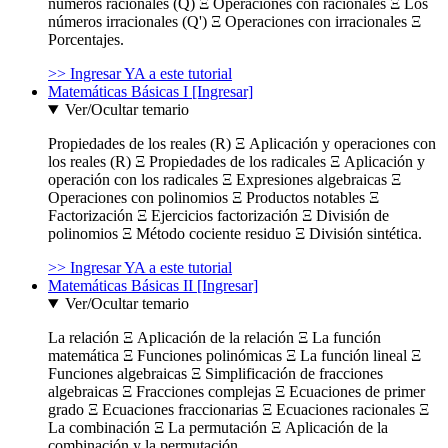
números racionales (Q) Ξ Operaciones con racionales Ξ Los
números irracionales (Q') Ξ Operaciones con irracionales Ξ
Porcentajes.
>> Ingresar YA a este tutorial
Matemáticas Básicas I [Ingresar]
Ver/Ocultar temario
Propiedades de los reales (R) Ξ Aplicación y operaciones con
los reales (R) Ξ Propiedades de los radicales Ξ Aplicación y
operación con los radicales Ξ Expresiones algebraicas Ξ
Operaciones con polinomios Ξ Productos notables Ξ
Factorización Ξ Ejercicios factorización Ξ División de
polinomios Ξ Método cociente residuo Ξ División sintética.
>> Ingresar YA a este tutorial
Matemáticas Básicas II [Ingresar]
Ver/Ocultar temario
La relación Ξ Aplicación de la relación Ξ La función
matemática Ξ Funciones polinómicas Ξ La función lineal Ξ
Funciones algebraicas Ξ Simplificación de fracciones
algebraicas Ξ Fracciones complejas Ξ Ecuaciones de primer
grado Ξ Ecuaciones fraccionarias Ξ Ecuaciones racionales Ξ
La combinación Ξ La permutación Ξ Aplicación de la
combinación y la permutación.