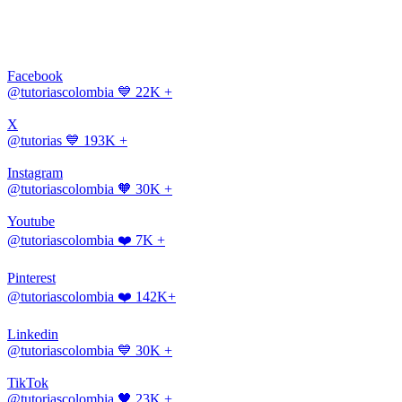
Facebook
@tutoriascolombia
💙 22K +
X
@tutorias
💙 193K +
Instagram
@tutoriascolombia
🧡 30K +
Youtube
@tutoriascolombia
❤️ 7K +
Pinterest
@tutoriascolombia
❤️ 142K+
Linkedin
@tutoriascolombia
💙 30K +
TikTok
@tutoriascolombia
🖤 23K +