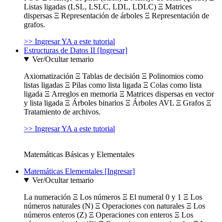
Listas ligadas (LSL, LSLC, LDL, LDLC) Ξ Matrices
dispersas Ξ Representación de árboles Ξ Representación de
grafos.
>> Ingresar YA a este tutorial
Estructuras de Datos II [Ingresar]
Ver/Ocultar temario
Axiomatización Ξ Tablas de decisión Ξ Polinomios como
listas ligadas Ξ Pilas como lista ligada Ξ Colas como lista
ligada Ξ Arreglos en memoria Ξ Matrices dispersas en vector
y lista ligada Ξ Árboles binarios Ξ Árboles AVL Ξ Grafos Ξ
Tratamiento de archivos.
>> Ingresar YA a este tutorial
Matemáticas Básicas y Elementales
Matemáticas Elementales [Ingresar]
Ver/Ocultar temario
La numeración Ξ Los números Ξ El numeral 0 y 1 Ξ Los
números naturales (N) Ξ Operaciones con naturales Ξ Los
números enteros (Z) Ξ Operaciones con enteros Ξ Los