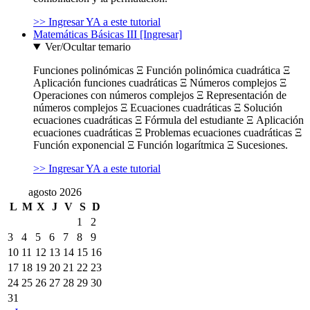
>> Ingresar YA a este tutorial
Matemáticas Básicas III [Ingresar]
Ver/Ocultar temario
Funciones polinómicas Ξ Función polinómica cuadrática Ξ
Aplicación funciones cuadráticas Ξ Números complejos Ξ
Operaciones con números complejos Ξ Representación de
números complejos Ξ Ecuaciones cuadráticas Ξ Solución
ecuaciones cuadráticas Ξ Fórmula del estudiante Ξ Aplicación
ecuaciones cuadráticas Ξ Problemas ecuaciones cuadráticas Ξ
Función exponencial Ξ Función logarítmica Ξ Sucesiones.
>> Ingresar YA a este tutorial
agosto 2026
L
M
X
J
V
S
D
1
2
3
4
5
6
7
8
9
10
11
12
13
14
15
16
17
18
19
20
21
22
23
24
25
26
27
28
29
30
31