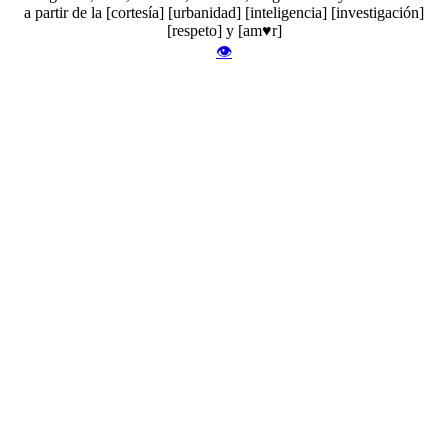
a partir de la [cortesía] [urbanidad] [inteligencia] [investigación]
[respeto] y [am♥r]
👁