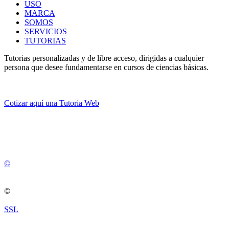
USO
MARCA
SOMOS
SERVICIOS
TUTORIAS
Tutorias personalizadas y de libre acceso, dirigidas a cualquier
persona que desee fundamentarse en cursos de ciencias básicas.
Cotizar aquí una Tutoria Web
💚
© 2012 -
2
0
2
5
©
©
SSL