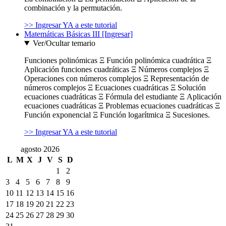
combinación y la permutación.
>> Ingresar YA a este tutorial
Matemáticas Básicas III [Ingresar]
Ver/Ocultar temario
Funciones polinómicas Ξ Función polinómica cuadrática Ξ
Aplicación funciones cuadráticas Ξ Números complejos Ξ
Operaciones con números complejos Ξ Representación de
números complejos Ξ Ecuaciones cuadráticas Ξ Solución
ecuaciones cuadráticas Ξ Fórmula del estudiante Ξ Aplicación
ecuaciones cuadráticas Ξ Problemas ecuaciones cuadráticas Ξ
Función exponencial Ξ Función logarítmica Ξ Sucesiones.
>> Ingresar YA a este tutorial
agosto 2026
L
M
X
J
V
S
D
1
2
3
4
5
6
7
8
9
10
11
12
13
14
15
16
17
18
19
20
21
22
23
24
25
26
27
28
29
30