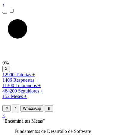
↑
0%
12900 Tutorias +
1406 Respuestas +
11300 Tutorandos +
464200 Seguidores +
152 Meses +
⇗
⭐
WhatsApp
📱
×
"Encamina tus Metas"
Fundamentos de Desarrollo de Software