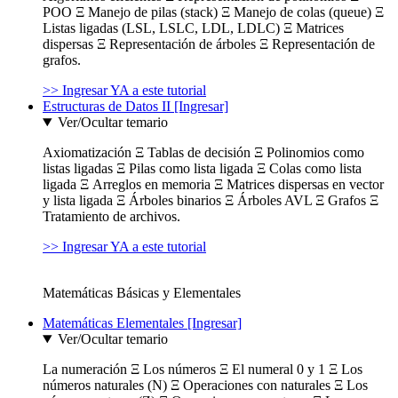
POO Ξ Manejo de pilas (stack) Ξ Manejo de colas (queue) Ξ
Listas ligadas (LSL, LSLC, LDL, LDLC) Ξ Matrices
dispersas Ξ Representación de árboles Ξ Representación de
grafos.
>> Ingresar YA a este tutorial
Estructuras de Datos II [Ingresar]
Ver/Ocultar temario
Axiomatización Ξ Tablas de decisión Ξ Polinomios como
listas ligadas Ξ Pilas como lista ligada Ξ Colas como lista
ligada Ξ Arreglos en memoria Ξ Matrices dispersas en vector
y lista ligada Ξ Árboles binarios Ξ Árboles AVL Ξ Grafos Ξ
Tratamiento de archivos.
>> Ingresar YA a este tutorial
Matemáticas Básicas y Elementales
Matemáticas Elementales [Ingresar]
Ver/Ocultar temario
La numeración Ξ Los números Ξ El numeral 0 y 1 Ξ Los
números naturales (N) Ξ Operaciones con naturales Ξ Los