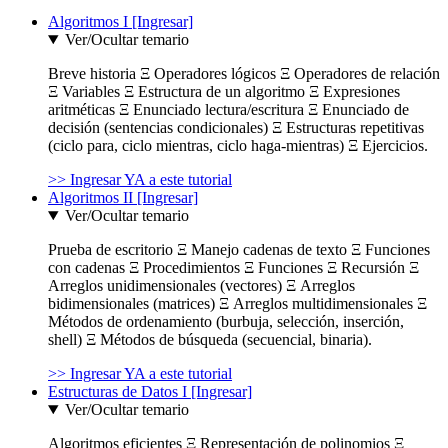
Algoritmos I [Ingresar]
Ver/Ocultar temario
Breve historia Ξ Operadores lógicos Ξ Operadores de relación
Ξ Variables Ξ Estructura de un algoritmo Ξ Expresiones
aritméticas Ξ Enunciado lectura/escritura Ξ Enunciado de
decisión (sentencias condicionales) Ξ Estructuras repetitivas
(ciclo para, ciclo mientras, ciclo haga-mientras) Ξ Ejercicios.
>> Ingresar YA a este tutorial
Algoritmos II [Ingresar]
Ver/Ocultar temario
Prueba de escritorio Ξ Manejo cadenas de texto Ξ Funciones
con cadenas Ξ Procedimientos Ξ Funciones Ξ Recursión Ξ
Arreglos unidimensionales (vectores) Ξ Arreglos
bidimensionales (matrices) Ξ Arreglos multidimensionales Ξ
Métodos de ordenamiento (burbuja, selección, inserción,
shell) Ξ Métodos de búsqueda (secuencial, binaria).
>> Ingresar YA a este tutorial
Estructuras de Datos I [Ingresar]
Ver/Ocultar temario
Algoritmos eficientes Ξ Representación de polinomios Ξ