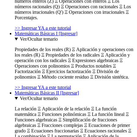
números enteros (Z) Ξ Operaciones con enteros Ξ Los
números racionales (Q) Ξ Operaciones con racionales Ξ Los
números irracionales (Q') Ξ Operaciones con irracionales Ξ
Porcentajes.
>> Ingresar YA a este tutorial
Matemáticas Básicas I [Ingresar]
Ver/Ocultar temario
Propiedades de los reales (R) Ξ Aplicación y operaciones con
los reales (R) Ξ Propiedades de los radicales Ξ Aplicación y
operación con los radicales Ξ Expresiones algebraicas Ξ
Operaciones con polinomios Ξ Productos notables Ξ
Factorización Ξ Ejercicios factorización Ξ División de
polinomios Ξ Método cociente residuo Ξ División sintética.
>> Ingresar YA a este tutorial
Matemáticas Básicas II [Ingresar]
Ver/Ocultar temario
La relación Ξ Aplicación de la relación Ξ La función
matemática Ξ Funciones polinómicas Ξ La función lineal Ξ
Funciones algebraicas Ξ Simplificación de fracciones
algebraicas Ξ Fracciones complejas Ξ Ecuaciones de primer
grado Ξ Ecuaciones fraccionarias Ξ Ecuaciones racionales Ξ
La combinación Ξ La permutación Ξ Aplicación de la