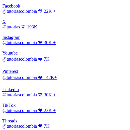
Facebook
@tutoriascolombia
💙 22K +
X
@tutorias
💙 193K +
Instagram
@tutoriascolombia
🧡 30K +
Youtube
@tutoriascolombia
❤️ 7K +
Pinterest
@tutoriascolombia
❤️ 142K+
Linkedin
@tutoriascolombia
💙 30K +
TikTok
@tutoriascolombia
🖤 23K +
Threads
@tutoriascolombia
🖤 7K +