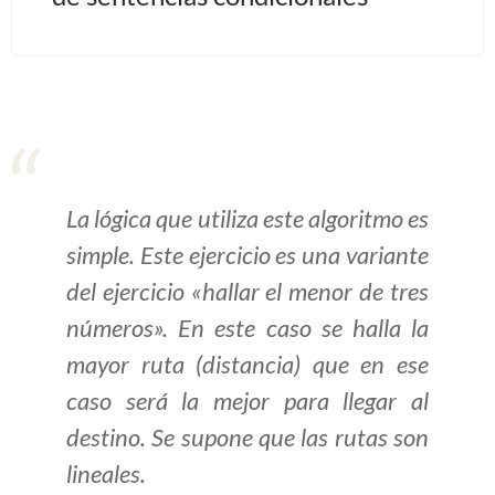
>> Ingresar YA a este tutorial
Estructuras de Datos I
[Ingresar]
Ver/Ocultar temario
La lógica que utiliza este algoritmo es
Algoritmos eficientes Ξ
simple. Este ejercicio es una variante
Representación de polinomios Ξ
del ejercicio «hallar el menor de tres
POO Ξ Manejo de pilas (stack) Ξ
números». En este caso se halla la
Manejo de colas (queue) Ξ Listas
mayor ruta (distancia) que en ese
ligadas (LSL, LSLC, LDL, LDLC) Ξ
caso será la mejor para llegar al
Matrices dispersas Ξ
destino. Se supone que las rutas son
Representación de árboles Ξ
Representación de grafos.
lineales.