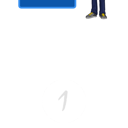
Ver/Ocultar temario
Propiedades de los reales (R) Ξ
Aplicación y operaciones con los
reales (R) Ξ Propiedades de los
radicales Ξ Aplicación y operación
con los radicales Ξ Expresiones
algebraicas Ξ Operaciones con
polinomios Ξ Productos notables Ξ
Factorización Ξ Ejercicios
factorización Ξ División de
polinomios Ξ Método cociente
residuo Ξ División sintética.
>> Ingresar YA a este tutorial