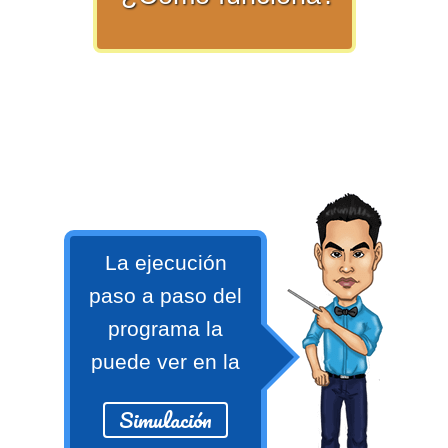
numeral 0 y 1 Ξ Los números
naturales (N) Ξ Operaciones con
naturales Ξ Los números enteros (Z)
Ξ Operaciones con enteros Ξ Los
números racionales (Q) Ξ
Operaciones con racionales Ξ Los
números irracionales (Q') Ξ
Operaciones con irracionales Ξ
Porcentajes.
La ejecución
paso a paso del
>> Ingresar YA a este tutorial
programa la
puede ver en la
Matemáticas Básicas I
[Ingresar]
Simulación