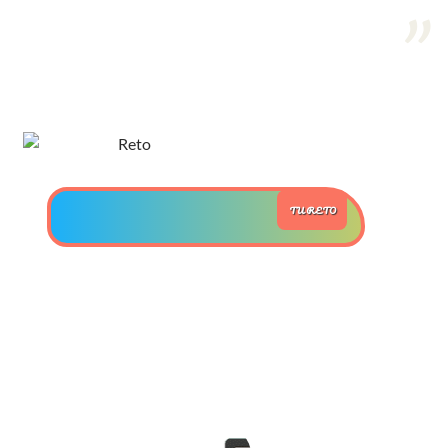
>> Ingresar YA a este tutorial
Estructuras de Datos II
[Ingresar]
Ver/Ocultar temario
TU RETO
Axiomatización Ξ Tablas de decisión
Ξ Polinomios como listas ligadas Ξ
Pilas como lista ligada Ξ Colas
como lista ligada Ξ Arreglos en
memoria Ξ Matrices dispersas en
vector y lista ligada Ξ Árboles
binarios Ξ Árboles AVL Ξ Grafos Ξ
Tratamiento de archivos.