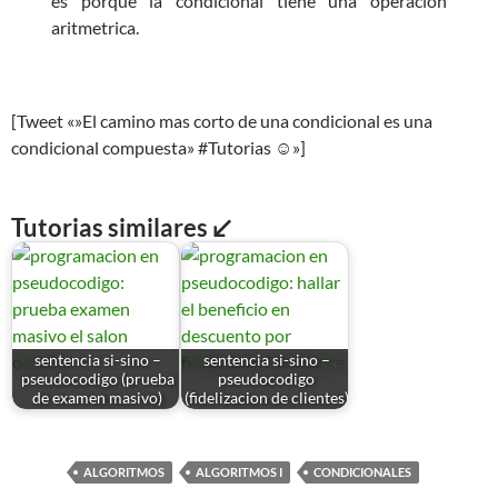
es porque la condicional tiene una operacion
aritmetrica.
[Tweet «»El camino mas corto de una condicional es una
condicional compuesta» #Tutorias ☺»]
Tutorias similares ↙
sentencia si-sino –
sentencia si-sino –
pseudocodigo (prueba
pseudocodigo
de examen masivo)
(fidelizacion de clientes)
ALGORITMOS
ALGORITMOS I
CONDICIONALES