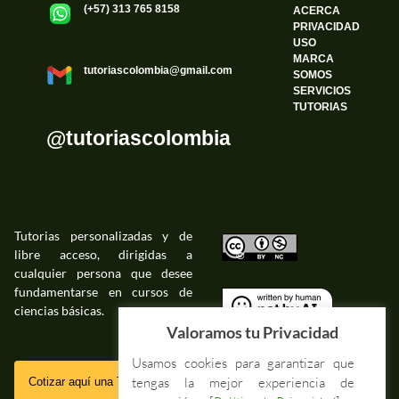
(+57) 313 765 8158
ACERCA
PRIVACIDAD
USO
MARCA
tutoriascolombia@gmail.com
SOMOS
SERVICIOS
TUTORIAS
@tutoriascolombia
Tutorias personalizadas y de
libre acceso, dirigidas a
©
cualquier persona que desee
fundamentarse en cursos de
ciencias básicas.
©
Valoramos tu Privacidad
Usamos cookies para garantizar que
SSL
tengas la mejor experiencia de
Cotizar aquí una Tutoria Web