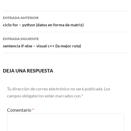
Navegación
ENTRADA ANTERIOR
de
ciclo for – python (datos en forma de matriz)
entradas
ENTRADA SIGUIENTE
sentencia if-else – visual c++ (la mejor ruta)
DEJA UNA RESPUESTA
Tu dirección de correo electrónico no será publicada.
Los
campos obligatorios están marcados con
*
Comentario
*