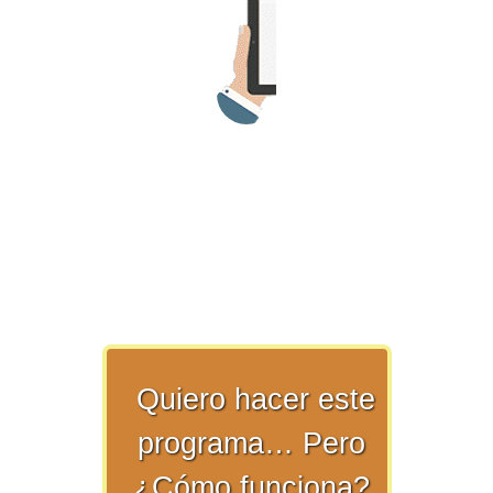
>> Ingresar YA a este tutorial
Matemáticas Básicas y
Elementales
Matemáticas
Elementales [Ingresar]
Quiero hacer este
Ver/Ocultar temario
programa… Pero
La numeración Ξ Los números Ξ El
¿Cómo funciona?