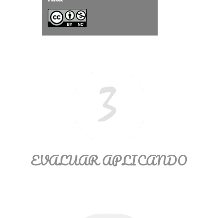
Ξ Solución ecuaciones cuadráticas
Ξ Fórmula del estudiante Ξ
Aplicación ecuaciones cuadráticas Ξ
Problemas ecuaciones cuadráticas
Ξ Función exponencial Ξ Función
logarítmica Ξ Sucesiones.
>> Ingresar YA a este tutorial
EVALUAR APLICANDO