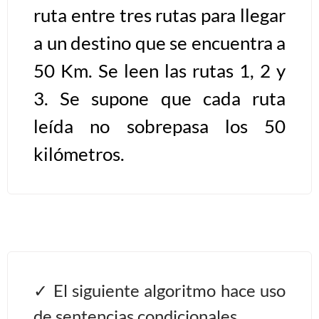
ruta entre tres rutas para llegar
Algoritmos II [Ingresar]
a un destino que se encuentra a
50 Km. Se leen las rutas 1, 2 y
Ver/Ocultar temario
3. Se supone que cada ruta
Prueba de escritorio Ξ Manejo
cadenas de texto Ξ Funciones con
leída no sobrepasa los 50
cadenas Ξ Procedimientos Ξ
kilómetros.
Funciones Ξ Recursión Ξ Arreglos
unidimensionales (vectores) Ξ
Arreglos bidimensionales (matrices)
Ξ Arreglos multidimensionales Ξ
Métodos de ordenamiento (burbuja,
selección, inserción, shell) Ξ
Métodos de búsqueda (secuencial,
El siguiente algoritmo hace uso
binaria).
de sentencias condicionales