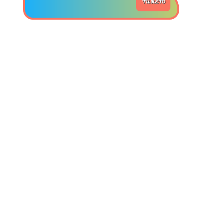
TU RETO
>> Ingresar YA a este tutorial
Estructuras de Datos II
[Ingresar]
Ver/Ocultar temario
Axiomatización Ξ Tablas de decisión
Ξ Polinomios como listas ligadas Ξ
Pilas como lista ligada Ξ Colas
como lista ligada Ξ Arreglos en
memoria Ξ Matrices dispersas en
vector y lista ligada Ξ Árboles
binarios Ξ Árboles AVL Ξ Grafos Ξ
Tratamiento de archivos.