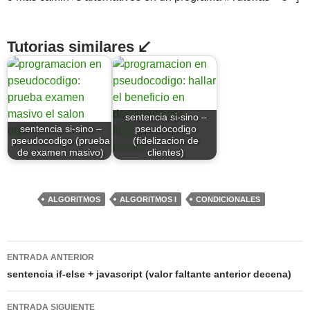
Tutorias similares ↙
sentencia si-sino –
sentencia si-sino –
pseudocodigo
pseudocodigo (prueba
(fidelizacion de
de examen masivo)
clientes)
ALGORITMOS
ALGORITMOS I
CONDICIONALES
Navegación
ENTRADA ANTERIOR
de
sentencia if-else + javascript (valor faltante anterior decena)
entradas
ENTRADA SIGUIENTE