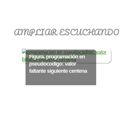
>> Ingresar YA a este tutorial
AMPLIAR ESCUCHANDO
Matemáticas Básicas
III [Ingresar]
Figura. programación en
pseudocodigo: valor
Ver/Ocultar temario
faltante siguiente centena
Funciones polinómicas Ξ Función
polinómica cuadrática Ξ Aplicación
funciones cuadráticas Ξ Números
complejos Ξ Operaciones con
números complejos Ξ
Representación de números
complejos Ξ Ecuaciones cuadráticas