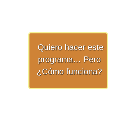
>> Ingresar YA a este tutorial
Quiero hacer este
programa… Pero
Matemáticas Básicas y
¿Cómo funciona?
Elementales
Matemáticas
Elementales [Ingresar]
Ver/Ocultar temario
La numeración Ξ Los números Ξ El