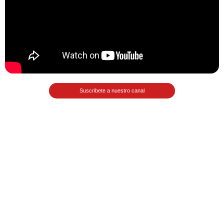
Matemáticas Básicas II
[Ingresar]
Ver/Ocultar temario
La relación Ξ Aplicación de la
relación Ξ La función matemática Ξ
Suscribete a nuestro canal
Funciones polinómicas Ξ La función
lineal Ξ Funciones algebraicas Ξ
Simplificación de fracciones
algebraicas Ξ Fracciones complejas
Ξ Ecuaciones de primer grado Ξ
Ecuaciones fraccionarias Ξ
Ecuaciones racionales Ξ La
combinación Ξ La permutación Ξ
Aplicación de la combinación y la
permutación.