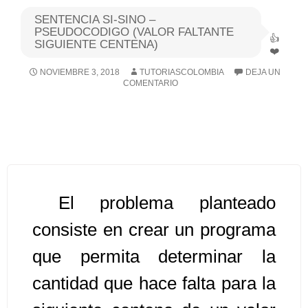
SENTENCIA SI-SINO –
Algoritmos I [Ingresar]
PSEUDOCODIGO (VALOR FALTANTE
SIGUIENTE CENTENA)
Ver/Ocultar temario
NOVIEMBRE 3, 2018
TUTORIASCOLOMBIA
DEJA UN
COMENTARIO
Breve historia Ξ Operadores lógicos
Ξ Operadores de relación Ξ
Variables Ξ Estructura de un
algoritmo Ξ Expresiones aritméticas
Ξ Enunciado lectura/escritura Ξ
Enunciado de decisión (sentencias
El problema planteado
condicionales) Ξ Estructuras
repetitivas (ciclo para, ciclo mientras,
consiste en crear un programa
ciclo haga-mientras) Ξ Ejercicios.
que permita determinar la
cantidad que hace falta para la
>> Ingresar YA a este tutorial