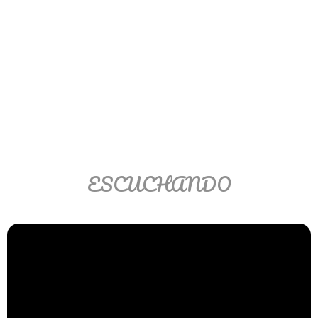
Ver/Ocultar temario
Propiedades de los reales (R) Ξ
Aplicación y operaciones con los
reales (R) Ξ Propiedades de los
radicales Ξ Aplicación y operación
con los radicales Ξ Expresiones
algebraicas Ξ Operaciones con
polinomios Ξ Productos notables Ξ
Factorización Ξ Ejercicios
ESCUCHANDO
factorización Ξ División de
polinomios Ξ Método cociente
residuo Ξ División sintética.
>> Ingresar YA a este tutorial