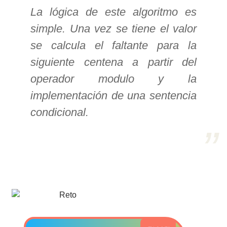
La lógica de este algoritmo es
>> Ingresar YA a este tutorial
simple. Una vez se tiene el valor
se calcula el faltante para la
Estructuras de Datos I
siguiente centena a partir del
[Ingresar]
operador modulo y la
Ver/Ocultar temario
implementación de una sentencia
condicional.
Algoritmos eficientes Ξ
Representación de polinomios Ξ
POO Ξ Manejo de pilas (stack) Ξ
Manejo de colas (queue) Ξ Listas
ligadas (LSL, LSLC, LDL, LDLC) Ξ
Matrices dispersas Ξ
Representación de árboles Ξ
Representación de grafos.