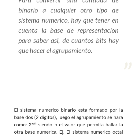
binario a cualquier otro tipo de
>> Ingresar YA a este tutorial
sistema numerico, hay que tener en
cuenta la base de representacion
Estructuras de Datos I
para saber asi, de cuantos bits hay
[Ingresar]
que hacer el agrupamiento.
Ver/Ocultar temario
Algoritmos eficientes Ξ
Representación de polinomios Ξ
POO Ξ Manejo de pilas (stack) Ξ
Manejo de colas (queue) Ξ Listas
ligadas (LSL, LSLC, LDL, LDLC) Ξ
El sistema numerico binario esta formado por la
Matrices dispersas Ξ
base dos (2 digitos), luego el agrupamiento se hara
Representación de árboles Ξ
n
como:
2^
siendo n el valor que permita hallar la
Representación de grafos.
otra base numerica. Ej. El sistema numerico octal