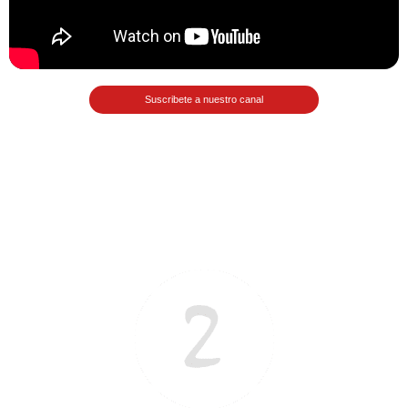
numeral 0 y 1 Ξ Los números
naturales (N) Ξ Operaciones con
naturales Ξ Los números enteros (Z)
Ξ Operaciones con enteros Ξ Los
Suscribete a nuestro canal
números racionales (Q) Ξ
Operaciones con racionales Ξ Los
números irracionales (Q') Ξ
Operaciones con irracionales Ξ
Porcentajes.
>> Ingresar YA a este tutorial
Matemáticas Básicas I
[Ingresar]