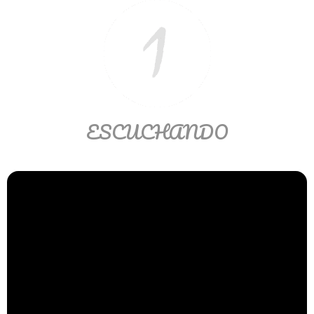
>> Ingresar YA a este tutorial
ESCUCHANDO
Matemáticas Básicas y
Elementales
Matemáticas
Elementales [Ingresar]
Ver/Ocultar temario
La numeración Ξ Los números Ξ El