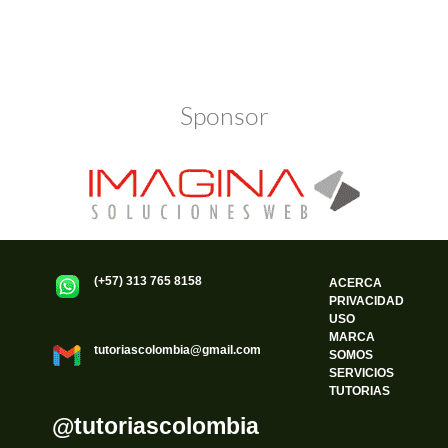
Ξ Solución ecuaciones cuadráticas
Política de Privacidad
Funciona gracias a WordPress
Ξ Fórmula del estudiante Ξ
Aplicación ecuaciones cuadráticas Ξ
Problemas ecuaciones cuadráticas
Sponsor
Ξ Función exponencial Ξ Función
logarítmica Ξ Sucesiones.
>> Ingresar YA a este tutorial
(+57) 313 765 8158
ACERCA
PRIVACIDAD
USO
MARCA
tutoriascolombia@gmail.com
SOMOS
SERVICIOS
TUTORIAS
@tutoriascolombia