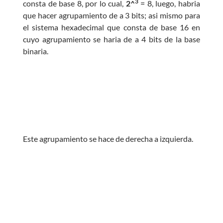
3
consta de base 8, por lo cual,
2^
= 8, luego, habria
que hacer agrupamiento de a 3 bits; asi mismo para
>> Ingresar YA a este tutorial
el sistema hexadecimal que consta de base 16 en
cuyo agrupamiento se haria de a 4 bits de la base
binaria.
Estructuras de Datos II
[Ingresar]
Ver/Ocultar temario
Axiomatización Ξ Tablas de decisión
Ξ Polinomios como listas ligadas Ξ
Este agrupamiento se hace de derecha a izquierda.
Pilas como lista ligada Ξ Colas
como lista ligada Ξ Arreglos en
memoria Ξ Matrices dispersas en
vector y lista ligada Ξ Árboles
binarios Ξ Árboles AVL Ξ Grafos Ξ
Tratamiento de archivos.