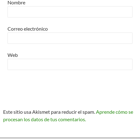
Nombre
>> Ingresar YA a este tutorial
Correo electrónico
Matemáticas Básicas III
[Ingresar]
Web
Ver/Ocultar temario
Funciones polinómicas Ξ Función
polinómica cuadrática Ξ Aplicación
funciones cuadráticas Ξ Números
complejos Ξ Operaciones con
Este sitio usa Akismet para reducir el spam.
Aprende cómo se
números complejos Ξ
procesan los datos de tus comentarios.
Representación de números
complejos Ξ Ecuaciones cuadráticas