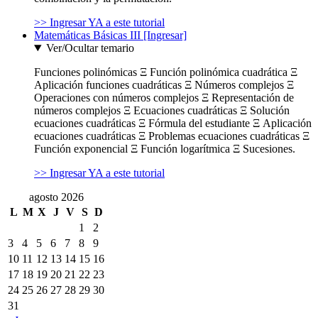
>> Ingresar YA a este tutorial
Matemáticas Básicas III [Ingresar]
Ver/Ocultar temario
Funciones polinómicas Ξ Función polinómica cuadrática Ξ
Aplicación funciones cuadráticas Ξ Números complejos Ξ
Operaciones con números complejos Ξ Representación de
números complejos Ξ Ecuaciones cuadráticas Ξ Solución
ecuaciones cuadráticas Ξ Fórmula del estudiante Ξ Aplicación
ecuaciones cuadráticas Ξ Problemas ecuaciones cuadráticas Ξ
Función exponencial Ξ Función logarítmica Ξ Sucesiones.
>> Ingresar YA a este tutorial
agosto 2026
L
M
X
J
V
S
D
1
2
3
4
5
6
7
8
9
10
11
12
13
14
15
16
17
18
19
20
21
22
23
24
25
26
27
28
29
30
31