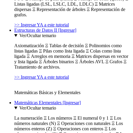
Listas ligadas (LSL, LSLC, LDL, LDLC) Ξ Matrices
dispersas Ξ Representación de árboles Ξ Representación de
grafos.
>> Ingresar YA a este tutorial
Estructuras de Datos II [Ingresar]
Ver/Ocultar temario
Axiomatización Ξ Tablas de decisión Ξ Polinomios como
listas ligadas Ξ Pilas como lista ligada Ξ Colas como lista
ligada Ξ Arreglos en memoria Ξ Matrices dispersas en vector
y lista ligada Ξ Árboles binarios Ξ Árboles AVL Ξ Grafos Ξ
Tratamiento de archivos.
>> Ingresar YA a este tutorial
Matemáticas Básicas y Elementales
Matemáticas Elementales [Ingresar]
Ver/Ocultar temario
La numeración Ξ Los números Ξ El numeral 0 y 1 Ξ Los
números naturales (N) Ξ Operaciones con naturales Ξ Los
números enteros (Z) Ξ Operaciones con enteros Ξ Los