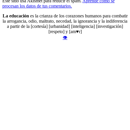
Este sitio usa Akismet para reducir el spam.
Aprende cómo se
procesan los datos de tus comentarios.
La educación
es la crianza de los corazones humanos para combatir
la arrogancia, odio, maltrato, necedad, la ignorancia y la indiferencia
a partir de la [cortesía] [urbanidad] [inteligencia] [investigación]
[respeto] y [am♥r]
👁