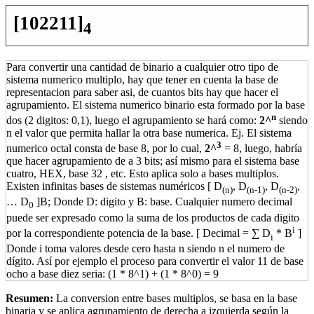
[102211]
4
Para convertir una cantidad de binario a cualquier otro tipo de
sistema numerico multiplo, hay que tener en cuenta la base de
representacion para saber asi, de cuantos bits hay que hacer el
agrupamiento. El sistema numerico binario esta formado por la base
n
dos (2 digitos: 0,1), luego el agrupamiento se hará como:
2^
siendo
n el valor que permita hallar la otra base numerica. Ej. El sistema
3
numerico octal consta de base 8, por lo cual,
2^
= 8, luego, habría
que hacer agrupamiento de a 3 bits; así mismo para el sistema base
cuatro, HEX, base 32 , etc. Esto aplica solo a bases multiplos.
Existen infinitas bases de sistemas numéricos [ D
, D
, D
,
(n)
(n-1)
(n-2)
… D
]B; Donde D: digito y B: base. Cualquier numero decimal
0
puede ser expresado como la suma de los productos de cada digito
i
por la correspondiente potencia de la base. [ Decimal = ∑ D
* B
]
i
Donde i toma valores desde cero hasta n siendo n el numero de
dígito. Así por ejemplo el proceso para convertir el valor 11 de base
ocho a base diez seria: (1 * 8^1) + (1 * 8^0) = 9
Resumen:
La conversion entre bases multiplos, se basa en la base
binaria y se aplica agrupamiento de derecha a izquierda según la