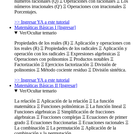
números racionales (Q) Ξ Operaciones con racionales Ξ Los
números irracionales (Q') Ξ Operaciones con irracionales Ξ
Porcentajes.
>> Ingresar YA a este tutorial
Matemáticas Básicas I [Ingresar]
Ver/Ocultar temario
Propiedades de los reales (R) Ξ Aplicación y operaciones con
los reales (R) Ξ Propiedades de los radicales Ξ Aplicación y
operación con los radicales Ξ Expresiones algebraicas Ξ
Operaciones con polinomios Ξ Productos notables Ξ
Factorización Ξ Ejercicios factorización Ξ División de
polinomios Ξ Método cociente residuo Ξ División sintética.
>> Ingresar YA a este tutorial
Matemáticas Básicas II [Ingresar]
Ver/Ocultar temario
La relación Ξ Aplicación de la relación Ξ La función
matemática Ξ Funciones polinómicas Ξ La función lineal Ξ
Funciones algebraicas Ξ Simplificación de fracciones
algebraicas Ξ Fracciones complejas Ξ Ecuaciones de primer
grado Ξ Ecuaciones fraccionarias Ξ Ecuaciones racionales Ξ
La combinación Ξ La permutación Ξ Aplicación de la
combinación y la permutación.