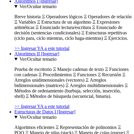
Algoritmos I [Ingresar]
Ver/Ocultar temario
Breve historia Ξ Operadores lógicos Ξ Operadores de relación
Ξ Variables Ξ Estructura de un algoritmo Ξ Expresiones
aritméticas Ξ Enunciado lectura/escritura Ξ Enunciado de
decisión (sentencias condicionales) Ξ Estructuras repetitivas
(ciclo para, ciclo mientras, ciclo haga-mientras) Ξ Ejercicios.
>> Ingresar YA a este tutorial
Algoritmos II [Ingresar]
Ver/Ocultar temario
Prueba de escritorio Ξ Manejo cadenas de texto Ξ Funciones
con cadenas Ξ Procedimientos Ξ Funciones Ξ Recursión Ξ
Arreglos unidimensionales (vectores) Ξ Arreglos
bidimensionales (matrices) Ξ Arreglos multidimensionales Ξ
Métodos de ordenamiento (burbuja, selección, inserción,
shell) Ξ Métodos de búsqueda (secuencial, binaria).
>> Ingresar YA a este tutorial
Estructuras de Datos I [Ingresar]
Ver/Ocultar temario
Algoritmos eficientes Ξ Representación de polinomios Ξ
POO Ξ Manejo de pilas (stack) Ξ Manejo de colas (queue) Ξ