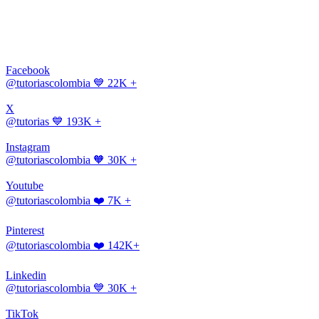
Facebook
@tutoriascolombia
💙 22K +
X
@tutorias
💙 193K +
Instagram
@tutoriascolombia
🧡 30K +
Youtube
@tutoriascolombia
❤️ 7K +
Pinterest
@tutoriascolombia
❤️ 142K+
Linkedin
@tutoriascolombia
💙 30K +
TikTok