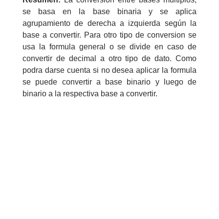
numeral 0 y 1 Ξ Los números
se basa en la base binaria y se aplica
naturales (N) Ξ Operaciones con
agrupamiento de derecha a izquierda según la
naturales Ξ Los números enteros (Z)
base a convertir. Para otro tipo de conversion se
usa la formula general o se divide en caso de
Ξ Operaciones con enteros Ξ Los
convertir de decimal a otro tipo de dato. Como
números racionales (Q) Ξ
podra darse cuenta si no desea aplicar la formula
Operaciones con racionales Ξ Los
se puede convertir a base binario y luego de
números irracionales (Q') Ξ
binario a la respectiva base a convertir.
Operaciones con irracionales Ξ
Porcentajes.
>> Ingresar YA a este tutorial
Matemáticas Básicas I
[Ingresar]