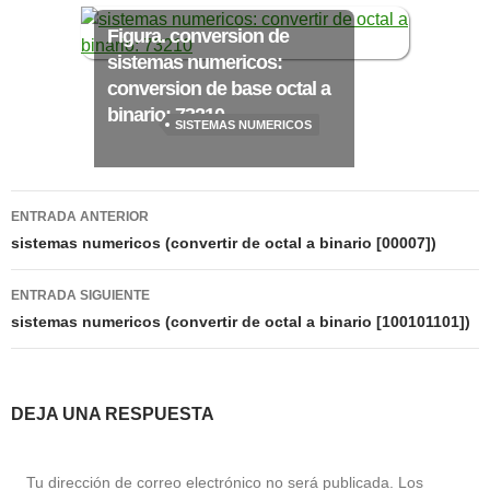
Figura. conversion de
sistemas numericos:
>> Ingresar YA a este tutorial
conversion de base octal a
binario: 73210
SISTEMAS NUMERICOS
Matemáticas Básicas III
[Ingresar]
Navegación
ENTRADA ANTERIOR
Ver/Ocultar temario
de
sistemas numericos (convertir de octal a binario [00007])
entradas
Funciones polinómicas Ξ Función
ENTRADA SIGUIENTE
polinómica cuadrática Ξ Aplicación
sistemas numericos (convertir de octal a binario [100101101])
funciones cuadráticas Ξ Números
complejos Ξ Operaciones con
números complejos Ξ
DEJA UNA RESPUESTA
Representación de números
complejos Ξ Ecuaciones cuadráticas
Tu dirección de correo electrónico no será publicada.
Los