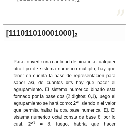
>> Ingresar YA a este tutorial
[111011010001000]
Estructuras de Datos II
2
[Ingresar]
Ver/Ocultar temario
Para convertir una cantidad de binario a cualquier
Axiomatización Ξ Tablas de decisión
otro tipo de sistema numerico multiplo, hay que
Ξ Polinomios como listas ligadas Ξ
tener en cuenta la base de representacion para
saber asi, de cuantos bits hay que hacer el
Pilas como lista ligada Ξ Colas
agrupamiento. El sistema numerico binario esta
como lista ligada Ξ Arreglos en
formado por la base dos (2 digitos: 0,1), luego el
memoria Ξ Matrices dispersas en
n
agrupamiento se hará como:
2^
siendo n el valor
vector y lista ligada Ξ Árboles
que permita hallar la otra base numerica. Ej. El
binarios Ξ Árboles AVL Ξ Grafos Ξ
sistema numerico octal consta de base 8, por lo
Tratamiento de archivos.
3
cual,
2^
= 8, luego, habría que hacer