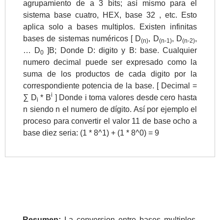
agrupamiento de a 3 bits; así mismo para el
sistema base cuatro, HEX, base 32 , etc. Esto
>> Ingresar YA a este tutorial
aplica solo a bases multiplos. Existen infinitas
bases de sistemas numéricos [ D
, D
, D
,
(n)
(n-1)
(n-2)
… D
]B; Donde D: digito y B: base. Cualquier
0
numero decimal puede ser expresado como la
suma de los productos de cada digito por la
correspondiente potencia de la base. [ Decimal =
i
∑ D
* B
] Donde i toma valores desde cero hasta
i
Matemáticas Básicas y
n siendo n el numero de dígito. Así por ejemplo el
proceso para convertir el valor 11 de base ocho a
Elementales
base diez seria: (1 * 8^1) + (1 * 8^0) = 9
Matemáticas
Elementales [Ingresar]
Ver/Ocultar temario
La numeración Ξ Los números Ξ El
Resumen:
La conversion entre bases multiplos,