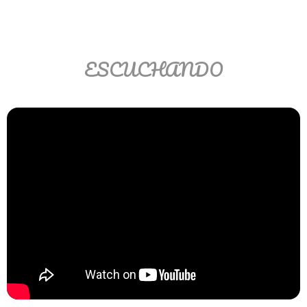
Ver/Ocultar temario
Propiedades de los reales (R) Ξ
Aplicación y operaciones con los
ESCUCHANDO
reales (R) Ξ Propiedades de los
radicales Ξ Aplicación y operación
con los radicales Ξ Expresiones
algebraicas Ξ Operaciones con
polinomios Ξ Productos notables Ξ
Factorización Ξ Ejercicios
factorización Ξ División de
polinomios Ξ Método cociente
residuo Ξ División sintética.
>> Ingresar YA a este tutorial