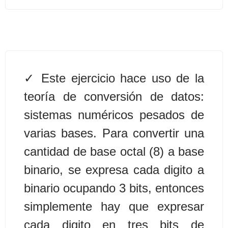
Algoritmos II [Ingresar]
Ver/Ocultar temario
Prueba de escritorio Ξ Manejo
Este ejercicio hace uso de la
cadenas de texto Ξ Funciones con
teoría de conversión de datos:
cadenas Ξ Procedimientos Ξ
Funciones Ξ Recursión Ξ Arreglos
sistemas numéricos pesados de
unidimensionales (vectores) Ξ
varias bases. Para convertir una
Arreglos bidimensionales (matrices)
cantidad de base octal (8) a base
Ξ Arreglos multidimensionales Ξ
binario, se expresa cada digito a
Métodos de ordenamiento (burbuja,
selección, inserción, shell) Ξ
binario ocupando 3 bits, entonces
Métodos de búsqueda (secuencial,
simplemente hay que expresar
binaria).
cada digito en tres bits de