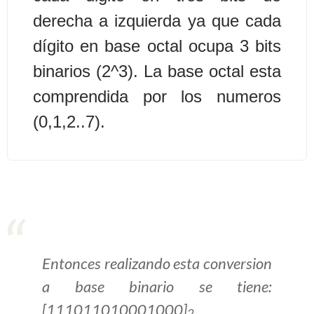
derecha a izquierda ya que cada
>> Ingresar YA a este tutorial
dígito en base octal ocupa 3 bits
binarios (2^3). La base octal esta
Estructuras de Datos I
comprendida por los numeros
[Ingresar]
(0,1,2..7).
Ver/Ocultar temario
Algoritmos eficientes Ξ
Representación de polinomios Ξ
POO Ξ Manejo de pilas (stack) Ξ
Manejo de colas (queue) Ξ Listas
ligadas (LSL, LSLC, LDL, LDLC) Ξ
Matrices dispersas Ξ
Entonces realizando esta conversion
Representación de árboles Ξ
a base binario se tiene:
Representación de grafos.
[111011010001000]
2