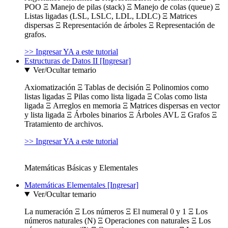
POO Ξ Manejo de pilas (stack) Ξ Manejo de colas (queue) Ξ
Listas ligadas (LSL, LSLC, LDL, LDLC) Ξ Matrices
dispersas Ξ Representación de árboles Ξ Representación de
grafos.
>> Ingresar YA a este tutorial
Estructuras de Datos II [Ingresar]
Ver/Ocultar temario
Axiomatización Ξ Tablas de decisión Ξ Polinomios como
listas ligadas Ξ Pilas como lista ligada Ξ Colas como lista
ligada Ξ Arreglos en memoria Ξ Matrices dispersas en vector
y lista ligada Ξ Árboles binarios Ξ Árboles AVL Ξ Grafos Ξ
Tratamiento de archivos.
>> Ingresar YA a este tutorial
Matemáticas Básicas y Elementales
Matemáticas Elementales [Ingresar]
Ver/Ocultar temario
La numeración Ξ Los números Ξ El numeral 0 y 1 Ξ Los
números naturales (N) Ξ Operaciones con naturales Ξ Los