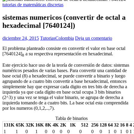
tutorias de matemáticas discretas
sistemas numericos (convertir de octal a
hexadecimal [7640124])
diciembre 24, 2015
TutoriasColombia
Deja un comentario
El problema planteado consiste en convertir el valor en base octal
[7640124]
a su respectiva representación en hexadecimal.
8
Este ejercicio hace uso de la teoría de conversión de datos: sistemas
numéricos pesados de varias bases. Para convertir una cantidad de
base octal (8) a hexadecimal, se puede convertir a binario y luego
agrupando de a cuatro bits convertir a base hexadecimal, entonces
simplemente hay que expresar cada digito en tres bits de derecha a
izquierda ya que cada dígito en base octal ocupa 3 bits binarios
(2^3) y una vez se tenga el valor binario, se agrupa de derecha a
izquierda tomando de a cuatro bits. La base octal esta comprendida
por los numeros (0,1,2,..,7).
Tabla de binarios
131K
65K
32K
16K
8K
4K
2K
1K
512
256
128
64
32
16
8
4
1
1
0
1
0
0
0
0
0
0
0
1
0
1
0
1