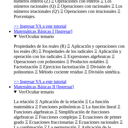
números enteros (Z) Ξ Operaciones con enteros Ξ Los
números racionales (Q) Ξ Operaciones con racionales Ξ Los
números irracionales (Q') Ξ Operaciones con irracionales Ξ
Porcentajes.
>> Ingresar YA a este tutorial
Matemáticas Básicas I [Ingresar]
Ver/Ocultar temario
Propiedades de los reales (R) Ξ Aplicación y operaciones con
los reales (R) Ξ Propiedades de los radicales Ξ Aplicación y
operación con los radicales Ξ Expresiones algebraicas Ξ
Operaciones con polinomios Ξ Productos notables Ξ
Factorización Ξ Ejercicios factorización Ξ División de
polinomios Ξ Método cociente residuo Ξ División sintética.
>> Ingresar YA a este tutorial
Matemáticas Básicas II [Ingresar]
Ver/Ocultar temario
La relación Ξ Aplicación de la relación Ξ La función
matemática Ξ Funciones polinómicas Ξ La función lineal Ξ
Funciones algebraicas Ξ Simplificación de fracciones
algebraicas Ξ Fracciones complejas Ξ Ecuaciones de primer
grado Ξ Ecuaciones fraccionarias Ξ Ecuaciones racionales Ξ
La combinación Ξ La permutación Ξ Aplicación de la