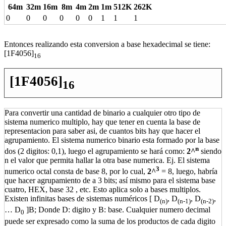
64m
32m
16m
8m
4m
2m
1m
512K
262K
0
0
0
0
0
0
1
1
1
Entonces realizando esta conversion a base hexadecimal se tiene:
[1F4056]
16
[1F4056]
16
Para convertir una cantidad de binario a cualquier otro tipo de
sistema numerico multiplo, hay que tener en cuenta la base de
representacion para saber asi, de cuantos bits hay que hacer el
agrupamiento. El sistema numerico binario esta formado por la base
n
dos (2 digitos: 0,1), luego el agrupamiento se hará como:
2^
siendo
n el valor que permita hallar la otra base numerica. Ej. El sistema
3
numerico octal consta de base 8, por lo cual,
2^
= 8, luego, habría
que hacer agrupamiento de a 3 bits; así mismo para el sistema base
cuatro, HEX, base 32 , etc. Esto aplica solo a bases multiplos.
Existen infinitas bases de sistemas numéricos [ D
, D
, D
,
(n)
(n-1)
(n-2)
… D
]B; Donde D: digito y B: base. Cualquier numero decimal
0
puede ser expresado como la suma de los productos de cada digito