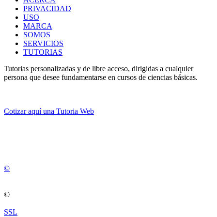
PRIVACIDAD
USO
MARCA
SOMOS
SERVICIOS
TUTORIAS
Tutorias personalizadas y de libre acceso, dirigidas a cualquier
persona que desee fundamentarse en cursos de ciencias básicas.
Cotizar aquí una Tutoria Web
💚
© 2012 -
2
0
2
5
©
©
SSL