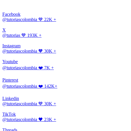
Facebook
@tutoriascolombia
💙 22K +
X
@tutorias
💙 193K +
Instagram
@tutoriascolombia
🧡 30K +
Youtube
@tutoriascolombia
❤️ 7K +
Pinterest
@tutoriascolombia
❤️ 142K+
Linkedin
@tutoriascolombia
💙 30K +
TikTok
@tutoriascolombia
🖤 23K +
Threads