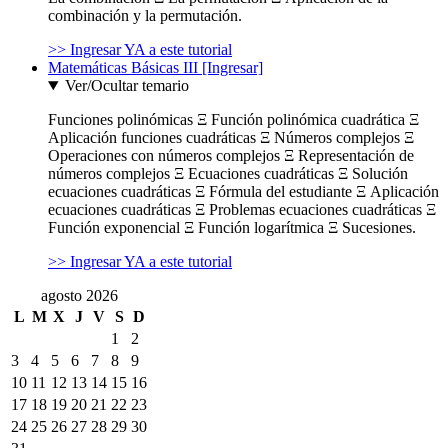
combinación y la permutación.
>> Ingresar YA a este tutorial
Matemáticas Básicas III [Ingresar]
Ver/Ocultar temario
Funciones polinómicas Ξ Función polinómica cuadrática Ξ
Aplicación funciones cuadráticas Ξ Números complejos Ξ
Operaciones con números complejos Ξ Representación de
números complejos Ξ Ecuaciones cuadráticas Ξ Solución
ecuaciones cuadráticas Ξ Fórmula del estudiante Ξ Aplicación
ecuaciones cuadráticas Ξ Problemas ecuaciones cuadráticas Ξ
Función exponencial Ξ Función logarítmica Ξ Sucesiones.
>> Ingresar YA a este tutorial
agosto 2026
L
M
X
J
V
S
D
1
2
3
4
5
6
7
8
9
10
11
12
13
14
15
16
17
18
19
20
21
22
23
24
25
26
27
28
29
30