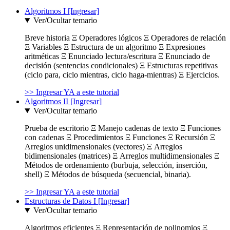
Algoritmos I [Ingresar]
Ver/Ocultar temario
Breve historia Ξ Operadores lógicos Ξ Operadores de relación
Ξ Variables Ξ Estructura de un algoritmo Ξ Expresiones
aritméticas Ξ Enunciado lectura/escritura Ξ Enunciado de
decisión (sentencias condicionales) Ξ Estructuras repetitivas
(ciclo para, ciclo mientras, ciclo haga-mientras) Ξ Ejercicios.
>> Ingresar YA a este tutorial
Algoritmos II [Ingresar]
Ver/Ocultar temario
Prueba de escritorio Ξ Manejo cadenas de texto Ξ Funciones
con cadenas Ξ Procedimientos Ξ Funciones Ξ Recursión Ξ
Arreglos unidimensionales (vectores) Ξ Arreglos
bidimensionales (matrices) Ξ Arreglos multidimensionales Ξ
Métodos de ordenamiento (burbuja, selección, inserción,
shell) Ξ Métodos de búsqueda (secuencial, binaria).
>> Ingresar YA a este tutorial
Estructuras de Datos I [Ingresar]
Ver/Ocultar temario
Algoritmos eficientes Ξ Representación de polinomios Ξ