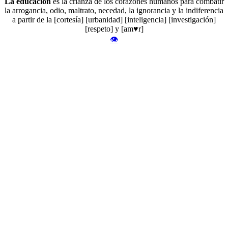
La educación
es la crianza de los corazones humanos para combatir
la arrogancia, odio, maltrato, necedad, la ignorancia y la indiferencia
a partir de la [cortesía] [urbanidad] [inteligencia] [investigación]
[respeto] y [am♥r]
👁