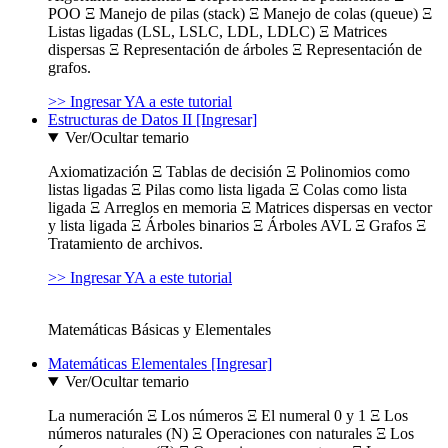
POO Ξ Manejo de pilas (stack) Ξ Manejo de colas (queue) Ξ
Listas ligadas (LSL, LSLC, LDL, LDLC) Ξ Matrices
dispersas Ξ Representación de árboles Ξ Representación de
grafos.
>> Ingresar YA a este tutorial
Estructuras de Datos II [Ingresar]
Ver/Ocultar temario
Axiomatización Ξ Tablas de decisión Ξ Polinomios como
listas ligadas Ξ Pilas como lista ligada Ξ Colas como lista
ligada Ξ Arreglos en memoria Ξ Matrices dispersas en vector
y lista ligada Ξ Árboles binarios Ξ Árboles AVL Ξ Grafos Ξ
Tratamiento de archivos.
>> Ingresar YA a este tutorial
Matemáticas Básicas y Elementales
Matemáticas Elementales [Ingresar]
Ver/Ocultar temario
La numeración Ξ Los números Ξ El numeral 0 y 1 Ξ Los
números naturales (N) Ξ Operaciones con naturales Ξ Los