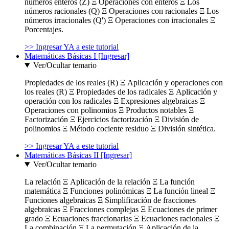
números enteros (Z) Ξ Operaciones con enteros Ξ Los
números racionales (Q) Ξ Operaciones con racionales Ξ Los
números irracionales (Q') Ξ Operaciones con irracionales Ξ
Porcentajes.
>> Ingresar YA a este tutorial
Matemáticas Básicas I [Ingresar]
Ver/Ocultar temario
Propiedades de los reales (R) Ξ Aplicación y operaciones con
los reales (R) Ξ Propiedades de los radicales Ξ Aplicación y
operación con los radicales Ξ Expresiones algebraicas Ξ
Operaciones con polinomios Ξ Productos notables Ξ
Factorización Ξ Ejercicios factorización Ξ División de
polinomios Ξ Método cociente residuo Ξ División sintética.
>> Ingresar YA a este tutorial
Matemáticas Básicas II [Ingresar]
Ver/Ocultar temario
La relación Ξ Aplicación de la relación Ξ La función
matemática Ξ Funciones polinómicas Ξ La función lineal Ξ
Funciones algebraicas Ξ Simplificación de fracciones
algebraicas Ξ Fracciones complejas Ξ Ecuaciones de primer
grado Ξ Ecuaciones fraccionarias Ξ Ecuaciones racionales Ξ
La combinación Ξ La permutación Ξ Aplicación de la