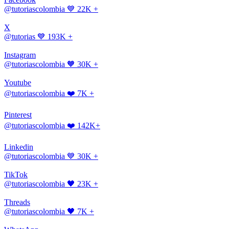
@tutoriascolombia
💙 22K +
X
@tutorias
💙 193K +
Instagram
@tutoriascolombia
🧡 30K +
Youtube
@tutoriascolombia
❤️ 7K +
Pinterest
@tutoriascolombia
❤️ 142K+
Linkedin
@tutoriascolombia
💙 30K +
TikTok
@tutoriascolombia
🖤 23K +
Threads
@tutoriascolombia
🖤 7K +