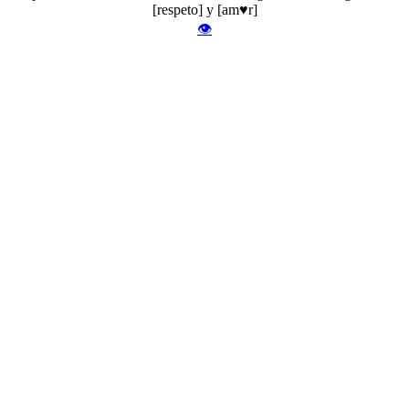
[respeto] y [am♥r]
👁