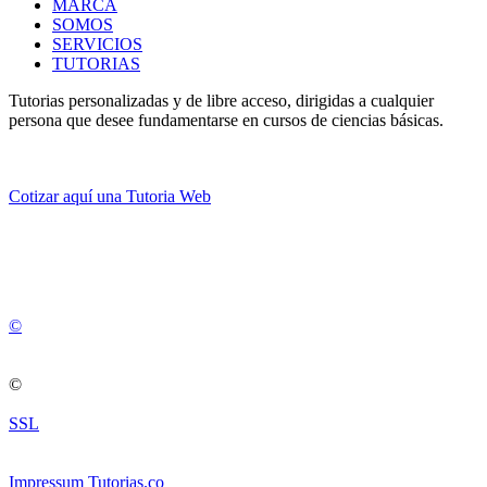
MARCA
SOMOS
SERVICIOS
TUTORIAS
Tutorias personalizadas y de libre acceso, dirigidas a cualquier
persona que desee fundamentarse en cursos de ciencias básicas.
Cotizar aquí una Tutoria Web
💚
© 2012 -
2
0
2
5
©
©
SSL
Impressum Tutorias.co