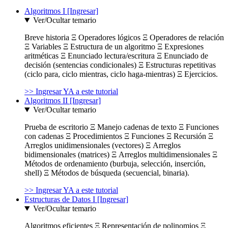
Algoritmos I [Ingresar]
Ver/Ocultar temario
Breve historia Ξ Operadores lógicos Ξ Operadores de relación
Ξ Variables Ξ Estructura de un algoritmo Ξ Expresiones
aritméticas Ξ Enunciado lectura/escritura Ξ Enunciado de
decisión (sentencias condicionales) Ξ Estructuras repetitivas
(ciclo para, ciclo mientras, ciclo haga-mientras) Ξ Ejercicios.
>> Ingresar YA a este tutorial
Algoritmos II [Ingresar]
Ver/Ocultar temario
Prueba de escritorio Ξ Manejo cadenas de texto Ξ Funciones
con cadenas Ξ Procedimientos Ξ Funciones Ξ Recursión Ξ
Arreglos unidimensionales (vectores) Ξ Arreglos
bidimensionales (matrices) Ξ Arreglos multidimensionales Ξ
Métodos de ordenamiento (burbuja, selección, inserción,
shell) Ξ Métodos de búsqueda (secuencial, binaria).
>> Ingresar YA a este tutorial
Estructuras de Datos I [Ingresar]
Ver/Ocultar temario
Algoritmos eficientes Ξ Representación de polinomios Ξ