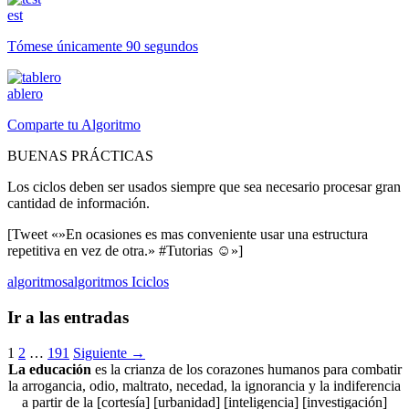
est
Tómese únicamente 90 segundos
ablero
Comparte tu Algoritmo
BUENAS PRÁCTICAS
Los ciclos deben ser usados siempre que sea necesario procesar gran
cantidad de información.
[Tweet «»En ocasiones es mas conveniente usar una estructura
repetitiva en vez de otra.» #Tutorias ☺»]
algoritmos
algoritmos I
ciclos
Ir a las entradas
1
2
…
191
Siguiente →
La educación
es la crianza de los corazones humanos para combatir
la arrogancia, odio, maltrato, necedad, la ignorancia y la indiferencia
a partir de la [cortesía] [urbanidad] [inteligencia] [investigación]