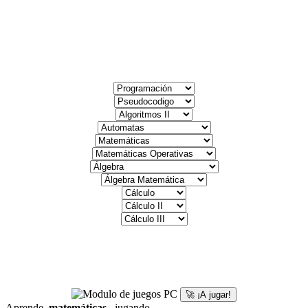
🚀 ¡A jugar!
Aprende
matemáticas
jugando.