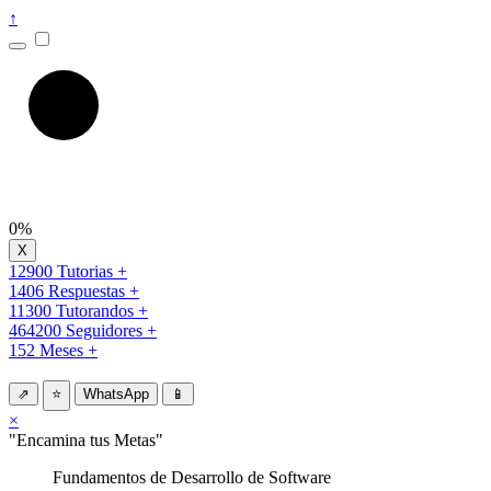
↑
0%
12900 Tutorias +
1406 Respuestas +
11300 Tutorandos +
464200 Seguidores +
152 Meses +
⇗
⭐
WhatsApp
📱
×
"Encamina tus Metas"
Fundamentos de Desarrollo de Software