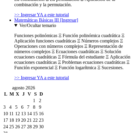
combinación y la permutación.
>> Ingresar YA a este tutorial
Matemáticas Básicas III [Ingresar]
Ver/Ocultar temario
Funciones polinómicas Ξ Función polinómica cuadrática Ξ
Aplicación funciones cuadráticas Ξ Números complejos Ξ
Operaciones con números complejos Ξ Representación de
números complejos Ξ Ecuaciones cuadráticas Ξ Solución
ecuaciones cuadráticas Ξ Fórmula del estudiante Ξ Aplicación
ecuaciones cuadráticas Ξ Problemas ecuaciones cuadráticas Ξ
Función exponencial Ξ Función logarítmica Ξ Sucesiones.
>> Ingresar YA a este tutorial
agosto 2026
L
M
X
J
V
S
D
1
2
3
4
5
6
7
8
9
10
11
12
13
14
15
16
17
18
19
20
21
22
23
24
25
26
27
28
29
30