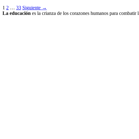
1
2
…
33
Siguiente →
La educación
es la crianza de los corazones humanos para combatir la a