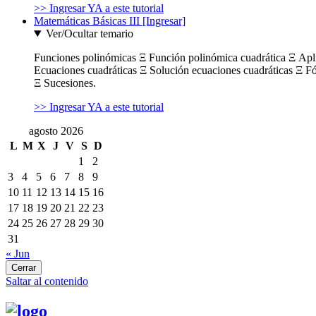
>> Ingresar YA a este tutorial
Matemáticas Básicas III [Ingresar]
Ver/Ocultar temario
Funciones polinómicas Ξ Función polinómica cuadrática Ξ Ap
Ecuaciones cuadráticas Ξ Solución ecuaciones cuadráticas Ξ F
Ξ Sucesiones.
>> Ingresar YA a este tutorial
agosto 2026
L
M
X
J
V
S
D
1
2
3
4
5
6
7
8
9
10
11
12
13
14
15
16
17
18
19
20
21
22
23
24
25
26
27
28
29
30
31
« Jun
Cerrar
Saltar al contenido