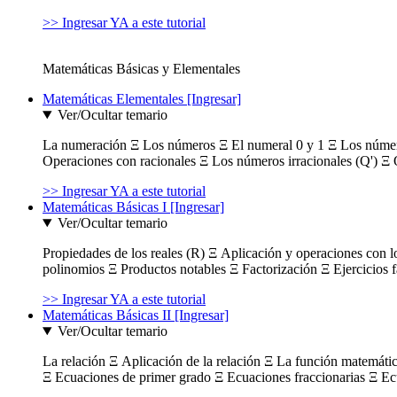
>> Ingresar YA a este tutorial
Matemáticas Básicas y Elementales
Matemáticas Elementales [Ingresar]
Ver/Ocultar temario
La numeración Ξ Los números Ξ El numeral 0 y 1 Ξ Los número
Operaciones con racionales Ξ Los números irracionales (Q') Ξ 
>> Ingresar YA a este tutorial
Matemáticas Básicas I [Ingresar]
Ver/Ocultar temario
Propiedades de los reales (R) Ξ Aplicación y operaciones con l
polinomios Ξ Productos notables Ξ Factorización Ξ Ejercicios f
>> Ingresar YA a este tutorial
Matemáticas Básicas II [Ingresar]
Ver/Ocultar temario
La relación Ξ Aplicación de la relación Ξ La función matemáti
Ξ Ecuaciones de primer grado Ξ Ecuaciones fraccionarias Ξ Ec