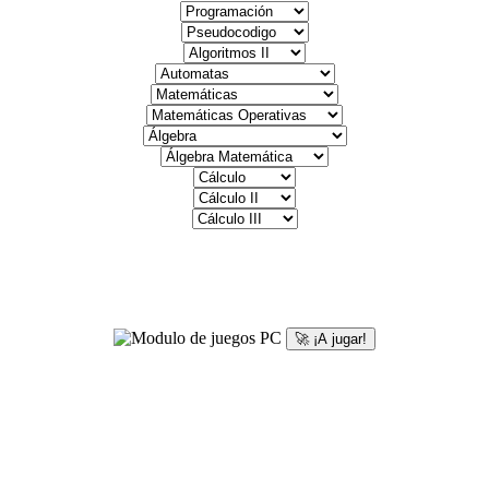
🚀 ¡A jugar!