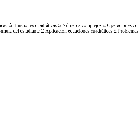
licación funciones cuadráticas Ξ Números complejos Ξ Operaciones c
órmula del estudiante Ξ Aplicación ecuaciones cuadráticas Ξ Problemas