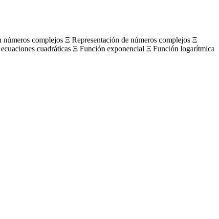
on números complejos Ξ Representación de números complejos Ξ
 ecuaciones cuadráticas Ξ Función exponencial Ξ Función logarítmica