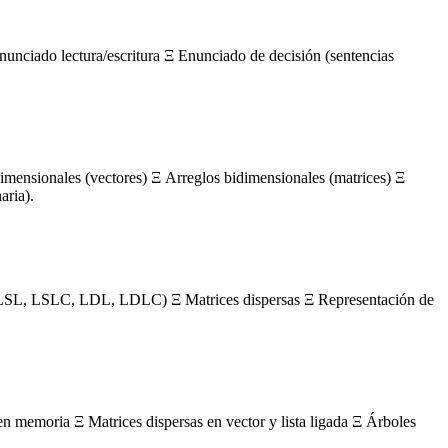
nunciado lectura/escritura Ξ Enunciado de decisión (sentencias
mensionales (vectores) Ξ Arreglos bidimensionales (matrices) Ξ
aria).
s (LSL, LSLC, LDL, LDLC) Ξ Matrices dispersas Ξ Representación de
en memoria Ξ Matrices dispersas en vector y lista ligada Ξ Árboles