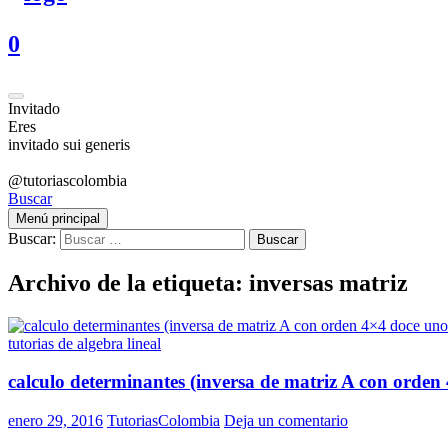
0
Invitado
Eres
invitado sui generis
@tutoriascolombia
Buscar
Menú principal
Buscar:
Archivo de la etiqueta: inversas matriz
tutorias de algebra lineal
calculo determinantes (inversa de matriz A con orden
enero 29, 2016
TutoriasColombia
Deja un comentario