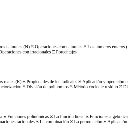
s naturales (N) Ξ Operaciones con naturales Ξ Los números enteros (
Operaciones con irracionales Ξ Porcentajes.
os reales (R) Ξ Propiedades de los radicales Ξ Aplicación y operación 
actorización Ξ División de polinomios Ξ Método cociente residuo Ξ Divi
ca Ξ Funciones polinómicas Ξ La función lineal Ξ Funciones algebraica
uaciones racionales Ξ La combinación Ξ La permutación Ξ Aplicación 