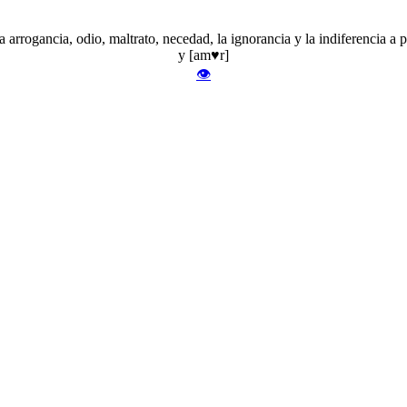
rrogancia, odio, maltrato, necedad, la ignorancia y la indiferencia a par
y [am♥r]
👁