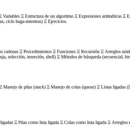
 Variables Ξ Estructura de un algoritmo Ξ Expresiones aritméticas Ξ E
ras, ciclo haga-mientras) Ξ Ejercicios.
on cadenas Ξ Procedimientos Ξ Funciones Ξ Recursión Ξ Arreglos unidi
, selección, inserción, shell) Ξ Métodos de búsqueda (secuencial, bin
Ξ Manejo de pilas (stack) Ξ Manejo de colas (queue) Ξ Listas ligada
igadas Ξ Pilas como lista ligada Ξ Colas como lista ligada Ξ Arreglos 