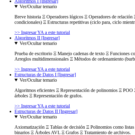
Algoritmos I [Ingresar]
Ver/Ocultar temario
Breve historia Ξ Operadores lógicos Ξ Operadores de relación Ξ
condicionales) Ξ Estructuras repetitivas (ciclo para, ciclo mient
>> Ingresar YA a este tutorial
Algoritmos II [Ingresar]
Ver/Ocultar temario
Prueba de escritorio Ξ Manejo cadenas de texto Ξ Funciones c
Arreglos multidimensionales Ξ Métodos de ordenamiento (burbuja
>> Ingresar YA a este tutorial
Estructuras de Datos I [Ingresar]
Ver/Ocultar temario
Algoritmos eficientes Ξ Representación de polinomios Ξ POO 
árboles Ξ Representación de grafos.
>> Ingresar YA a este tutorial
Estructuras de Datos II [Ingresar]
Ver/Ocultar temario
Axiomatización Ξ Tablas de decisión Ξ Polinomios como listas l
binarios Ξ Árboles AVL Ξ Grafos Ξ Tratamiento de archivos.