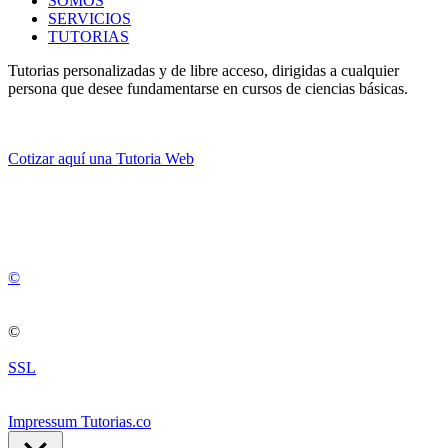
SOMOS
SERVICIOS
TUTORIAS
Tutorias personalizadas y de libre acceso, dirigidas a cualquier
persona que desee fundamentarse en cursos de ciencias básicas.
Cotizar aquí una Tutoria Web
💚
© 2012 -
2
0
2
5
©
©
SSL
Impressum Tutorias.co