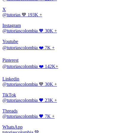
X
@tutorias
💙 193K +
Instagram
@tutoriascolombia
🧡 30K +
Youtube
@tutoriascolombia
❤️ 7K +
Pinterest
@tutoriascolombia
❤️ 142K+
Linkedin
@tutoriascolombia
💙 30K +
TikTok
@tutoriascolombia
🖤 23K +
Threads
@tutoriascolombia
🖤 7K +
WhatsApp
tutoriascolombia
💚