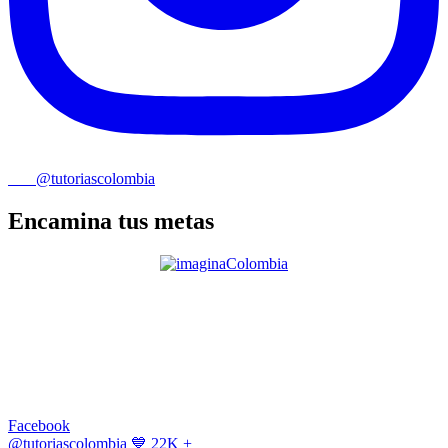
@tutoriascolombia
Encamina tus metas
Facebook
@tutoriascolombia
💙 22K +