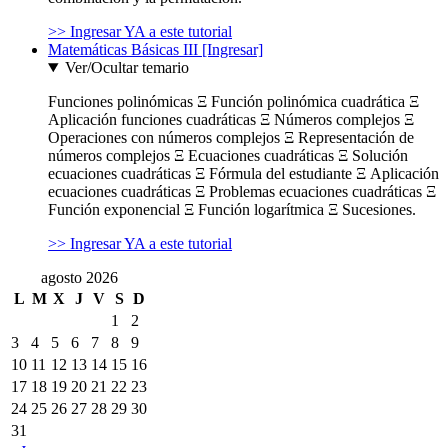
>> Ingresar YA a este tutorial
Matemáticas Básicas III [Ingresar]
Ver/Ocultar temario
Funciones polinómicas Ξ Función polinómica cuadrática Ξ
Aplicación funciones cuadráticas Ξ Números complejos Ξ
Operaciones con números complejos Ξ Representación de
números complejos Ξ Ecuaciones cuadráticas Ξ Solución
ecuaciones cuadráticas Ξ Fórmula del estudiante Ξ Aplicación
ecuaciones cuadráticas Ξ Problemas ecuaciones cuadráticas Ξ
Función exponencial Ξ Función logarítmica Ξ Sucesiones.
>> Ingresar YA a este tutorial
agosto 2026
L
M
X
J
V
S
D
1
2
3
4
5
6
7
8
9
10
11
12
13
14
15
16
17
18
19
20
21
22
23
24
25
26
27
28
29
30
31