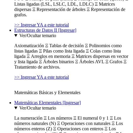
Listas ligadas (LSL, LSLC, LDL, LDLC) Ξ Matrices
dispersas Ξ Representación de árboles Ξ Representación de
grafos.
>> Ingresar YA a este tutorial
Estructuras de Datos II [Ingresar]
Ver/Ocultar temario
Axiomatización Ξ Tablas de decisión Ξ Polinomios como
listas ligadas Ξ Pilas como lista ligada Ξ Colas como lista
ligada Ξ Arreglos en memoria Ξ Matrices dispersas en vector
y lista ligada Ξ Árboles binarios Ξ Árboles AVL Ξ Grafos Ξ
Tratamiento de archivos.
>> Ingresar YA a este tutorial
Matemáticas Básicas y Elementales
Matemáticas Elementales [Ingresar]
Ver/Ocultar temario
La numeración Ξ Los números Ξ El numeral 0 y 1 Ξ Los
números naturales (N) Ξ Operaciones con naturales Ξ Los
números enteros (Z) Ξ Operaciones con enteros Ξ Los