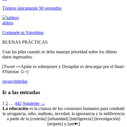
Tómese únicamente 90 segundos
ablero
Comparte tu Algoritmo
BUENAS PRÁCTICAS
Usar las pilas cuando se deba manejar prioridad sobre los último
datos ingresados.
[Tweet «»Apilar es sobreponer y Desapilar es descargar por el final»
#Tutorias ☺»]
javascript
pilas
Ir a las entradas
1
2
…
442
Siguiente →
La educación
es la crianza de los corazones humanos para combatir
la arrogancia, odio, maltrato, necedad, la ignorancia y la indiferencia
a partir de la [cortesía] [urbanidad] [inteligencia] [investigación]
[respeto] y [am♥r]