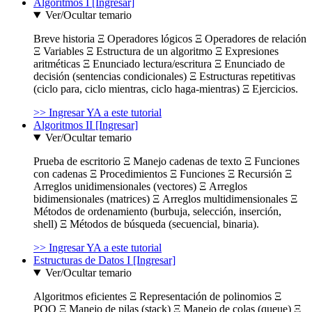
Algoritmos I [Ingresar]
Ver/Ocultar temario
Breve historia Ξ Operadores lógicos Ξ Operadores de relación
Ξ Variables Ξ Estructura de un algoritmo Ξ Expresiones
aritméticas Ξ Enunciado lectura/escritura Ξ Enunciado de
decisión (sentencias condicionales) Ξ Estructuras repetitivas
(ciclo para, ciclo mientras, ciclo haga-mientras) Ξ Ejercicios.
>> Ingresar YA a este tutorial
Algoritmos II [Ingresar]
Ver/Ocultar temario
Prueba de escritorio Ξ Manejo cadenas de texto Ξ Funciones
con cadenas Ξ Procedimientos Ξ Funciones Ξ Recursión Ξ
Arreglos unidimensionales (vectores) Ξ Arreglos
bidimensionales (matrices) Ξ Arreglos multidimensionales Ξ
Métodos de ordenamiento (burbuja, selección, inserción,
shell) Ξ Métodos de búsqueda (secuencial, binaria).
>> Ingresar YA a este tutorial
Estructuras de Datos I [Ingresar]
Ver/Ocultar temario
Algoritmos eficientes Ξ Representación de polinomios Ξ
POO Ξ Manejo de pilas (stack) Ξ Manejo de colas (queue) Ξ