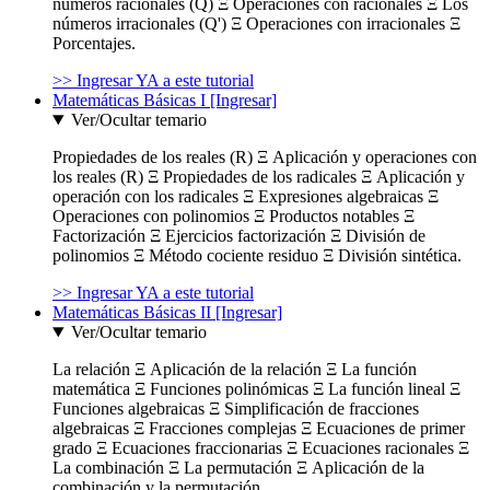
números racionales (Q) Ξ Operaciones con racionales Ξ Los
números irracionales (Q') Ξ Operaciones con irracionales Ξ
Porcentajes.
>> Ingresar YA a este tutorial
Matemáticas Básicas I [Ingresar]
Ver/Ocultar temario
Propiedades de los reales (R) Ξ Aplicación y operaciones con
los reales (R) Ξ Propiedades de los radicales Ξ Aplicación y
operación con los radicales Ξ Expresiones algebraicas Ξ
Operaciones con polinomios Ξ Productos notables Ξ
Factorización Ξ Ejercicios factorización Ξ División de
polinomios Ξ Método cociente residuo Ξ División sintética.
>> Ingresar YA a este tutorial
Matemáticas Básicas II [Ingresar]
Ver/Ocultar temario
La relación Ξ Aplicación de la relación Ξ La función
matemática Ξ Funciones polinómicas Ξ La función lineal Ξ
Funciones algebraicas Ξ Simplificación de fracciones
algebraicas Ξ Fracciones complejas Ξ Ecuaciones de primer
grado Ξ Ecuaciones fraccionarias Ξ Ecuaciones racionales Ξ
La combinación Ξ La permutación Ξ Aplicación de la
combinación y la permutación.