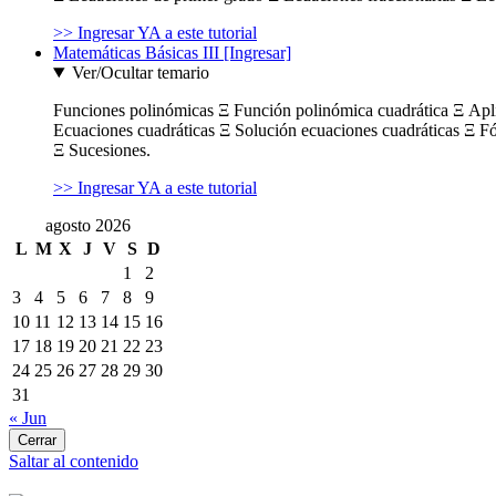
>> Ingresar YA a este tutorial
Matemáticas Básicas III [Ingresar]
Ver/Ocultar temario
Funciones polinómicas Ξ Función polinómica cuadrática Ξ Ap
Ecuaciones cuadráticas Ξ Solución ecuaciones cuadráticas Ξ F
Ξ Sucesiones.
>> Ingresar YA a este tutorial
agosto 2026
L
M
X
J
V
S
D
1
2
3
4
5
6
7
8
9
10
11
12
13
14
15
16
17
18
19
20
21
22
23
24
25
26
27
28
29
30
31
« Jun
Cerrar
Saltar al contenido