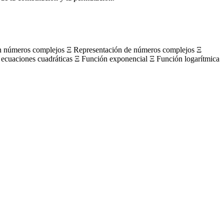
on números complejos Ξ Representación de números complejos Ξ
 ecuaciones cuadráticas Ξ Función exponencial Ξ Función logarítmica