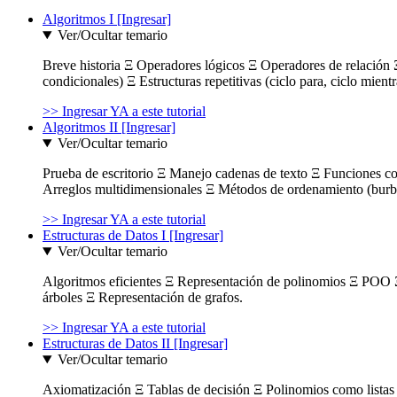
Algoritmos I [Ingresar]
Ver/Ocultar temario
Breve historia Ξ Operadores lógicos Ξ Operadores de relación Ξ
condicionales) Ξ Estructuras repetitivas (ciclo para, ciclo mient
>> Ingresar YA a este tutorial
Algoritmos II [Ingresar]
Ver/Ocultar temario
Prueba de escritorio Ξ Manejo cadenas de texto Ξ Funciones c
Arreglos multidimensionales Ξ Métodos de ordenamiento (burbuja
>> Ingresar YA a este tutorial
Estructuras de Datos I [Ingresar]
Ver/Ocultar temario
Algoritmos eficientes Ξ Representación de polinomios Ξ POO 
árboles Ξ Representación de grafos.
>> Ingresar YA a este tutorial
Estructuras de Datos II [Ingresar]
Ver/Ocultar temario
Axiomatización Ξ Tablas de decisión Ξ Polinomios como listas l