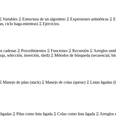
 Variables Ξ Estructura de un algoritmo Ξ Expresiones aritméticas Ξ E
ras, ciclo haga-mientras) Ξ Ejercicios.
on cadenas Ξ Procedimientos Ξ Funciones Ξ Recursión Ξ Arreglos unidi
, selección, inserción, shell) Ξ Métodos de búsqueda (secuencial, bin
Ξ Manejo de pilas (stack) Ξ Manejo de colas (queue) Ξ Listas ligada
igadas Ξ Pilas como lista ligada Ξ Colas como lista ligada Ξ Arreglos 