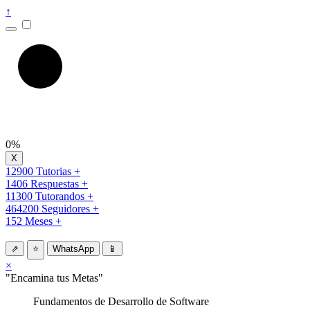
↑
0%
12900 Tutorias +
1406 Respuestas +
11300 Tutorandos +
464200 Seguidores +
152 Meses +
⇗
⭐
WhatsApp
📱
×
"Encamina tus Metas"
Fundamentos de Desarrollo de Software