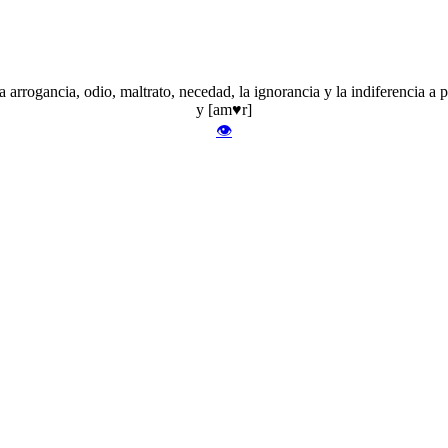
rrogancia, odio, maltrato, necedad, la ignorancia y la indiferencia a par
y [am♥r]
👁