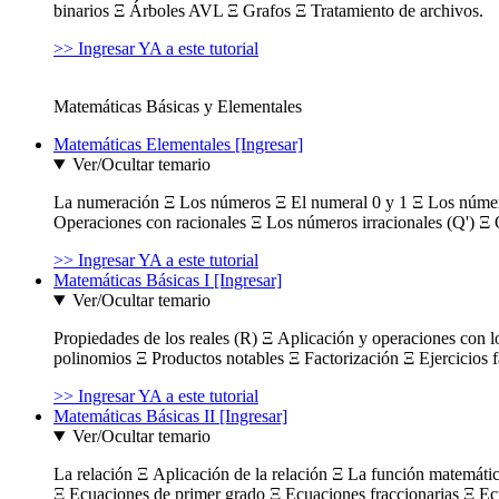
binarios Ξ Árboles AVL Ξ Grafos Ξ Tratamiento de archivos.
>> Ingresar YA a este tutorial
Matemáticas Básicas y Elementales
Matemáticas Elementales [Ingresar]
Ver/Ocultar temario
La numeración Ξ Los números Ξ El numeral 0 y 1 Ξ Los número
Operaciones con racionales Ξ Los números irracionales (Q') Ξ 
>> Ingresar YA a este tutorial
Matemáticas Básicas I [Ingresar]
Ver/Ocultar temario
Propiedades de los reales (R) Ξ Aplicación y operaciones con l
polinomios Ξ Productos notables Ξ Factorización Ξ Ejercicios f
>> Ingresar YA a este tutorial
Matemáticas Básicas II [Ingresar]
Ver/Ocultar temario
La relación Ξ Aplicación de la relación Ξ La función matemáti
Ξ Ecuaciones de primer grado Ξ Ecuaciones fraccionarias Ξ Ec