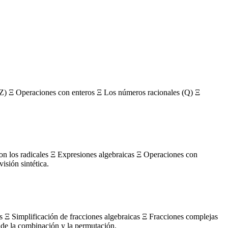
Z) Ξ Operaciones con enteros Ξ Los números racionales (Q) Ξ
con los radicales Ξ Expresiones algebraicas Ξ Operaciones con
sión sintética.
s Ξ Simplificación de fracciones algebraicas Ξ Fracciones complejas
de la combinación y la permutación.