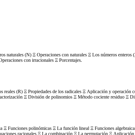
s naturales (N) Ξ Operaciones con naturales Ξ Los números enteros (
Operaciones con irracionales Ξ Porcentajes.
os reales (R) Ξ Propiedades de los radicales Ξ Aplicación y operación 
actorización Ξ División de polinomios Ξ Método cociente residuo Ξ Divi
ca Ξ Funciones polinómicas Ξ La función lineal Ξ Funciones algebraica
uaciones racionales Ξ La combinación Ξ La permutación Ξ Aplicación 