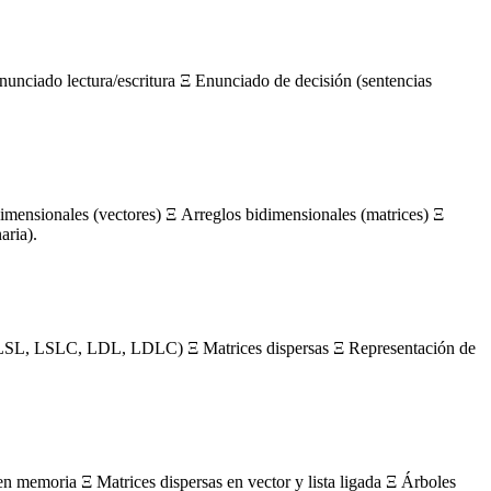
nunciado lectura/escritura Ξ Enunciado de decisión (sentencias
mensionales (vectores) Ξ Arreglos bidimensionales (matrices) Ξ
aria).
s (LSL, LSLC, LDL, LDLC) Ξ Matrices dispersas Ξ Representación de
en memoria Ξ Matrices dispersas en vector y lista ligada Ξ Árboles