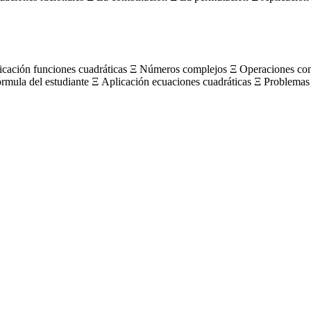
licación funciones cuadráticas Ξ Números complejos Ξ Operaciones c
órmula del estudiante Ξ Aplicación ecuaciones cuadráticas Ξ Problemas