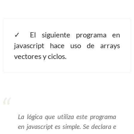
>> Ingresar YA a este tutorial
Estructuras de Datos I
El siguiente programa en
[Ingresar]
javascript hace uso de arrays
vectores y ciclos.
Ver/Ocultar temario
Algoritmos eficientes Ξ
Representación de polinomios Ξ
POO Ξ Manejo de pilas (stack) Ξ
Manejo de colas (queue) Ξ Listas
ligadas (LSL, LSLC, LDL, LDLC) Ξ
Matrices dispersas Ξ
La lógica que utiliza este programa
Representación de árboles Ξ
en javascript es simple. Se declara e
Representación de grafos.