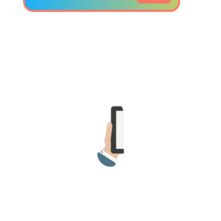
>> Ingresar YA a este tutorial
Matemáticas Básicas y
Elementales
Matemáticas
Elementales [Ingresar]
Ver/Ocultar temario
La numeración Ξ Los números Ξ El