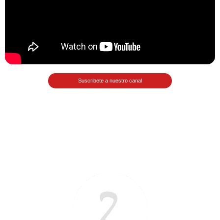
>> Ingresar YA a este tutorial
Matemáticas Básicas III
Suscribete a nuestro canal
[Ingresar]
Ver/Ocultar temario
Funciones polinómicas Ξ Función
polinómica cuadrática Ξ Aplicación
funciones cuadráticas Ξ Números
complejos Ξ Operaciones con
números complejos Ξ
Representación de números
complejos Ξ Ecuaciones cuadráticas