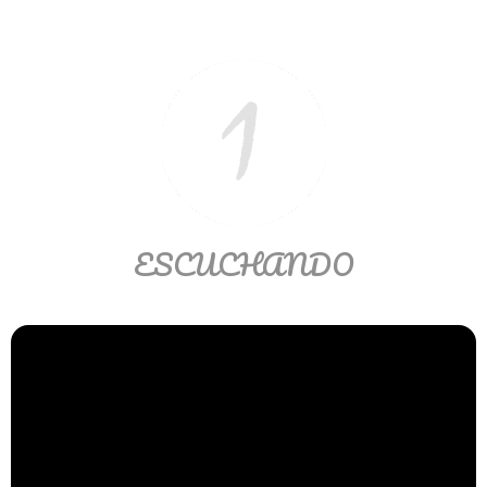
Matemáticas Básicas II
[Ingresar]
Ver/Ocultar temario
La relación Ξ Aplicación de la
relación Ξ La función matemática Ξ
Funciones polinómicas Ξ La función
lineal Ξ Funciones algebraicas Ξ
ESCUCHANDO
Simplificación de fracciones
algebraicas Ξ Fracciones complejas
Ξ Ecuaciones de primer grado Ξ
Ecuaciones fraccionarias Ξ
Ecuaciones racionales Ξ La
combinación Ξ La permutación Ξ
Aplicación de la combinación y la
permutación.