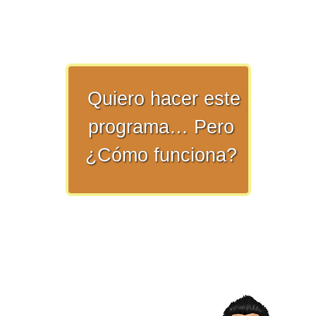
numeral 0 y 1 Ξ Los números
naturales (N) Ξ Operaciones con
naturales Ξ Los números enteros (Z)
Ξ Operaciones con enteros Ξ Los
números racionales (Q) Ξ
Quiero hacer este
Operaciones con racionales Ξ Los
programa… Pero
números irracionales (Q') Ξ
Operaciones con irracionales Ξ
¿Cómo funciona?
Porcentajes.
>> Ingresar YA a este tutorial
Matemáticas Básicas I
[Ingresar]