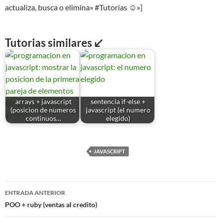
actualiza, busca o elimina» #Tutorias ☺»]
Tutorias similares ↙
arrays + javascript
sentencia if-else +
(posicion de numeros
javascript (el numero
continuos…
elegido)
JAVASCRIPT
Navegación
ENTRADA ANTERIOR
de
POO + ruby (ventas al credito)