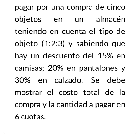
pagar por una compra de cinco
Algoritmos II [Ingresar]
objetos en un almacén
teniendo en cuenta el tipo de
Ver/Ocultar temario
objeto (1:2:3) y sabiendo que
Prueba de escritorio Ξ Manejo
cadenas de texto Ξ Funciones con
hay un descuento del 15% en
cadenas Ξ Procedimientos Ξ
camisas; 20% en pantalones y
Funciones Ξ Recursión Ξ Arreglos
unidimensionales (vectores) Ξ
30% en calzado. Se debe
Arreglos bidimensionales (matrices)
mostrar el costo total de la
Ξ Arreglos multidimensionales Ξ
compra y la cantidad a pagar en
Métodos de ordenamiento (burbuja,
selección, inserción, shell) Ξ
6 cuotas.
Métodos de búsqueda (secuencial,
binaria).