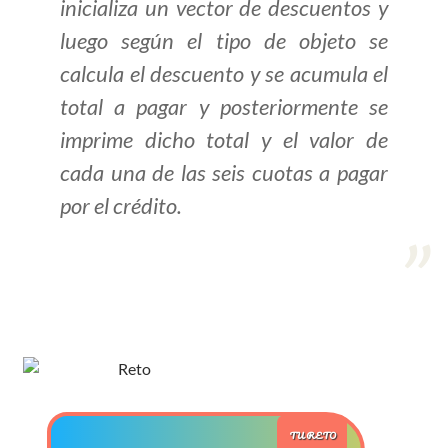
inicializa un vector de descuentos y
luego según el tipo de objeto se
>> Ingresar YA a este tutorial
calcula el descuento y se acumula el
total a pagar y posteriormente se
Estructuras de Datos II
imprime dicho total y el valor de
[Ingresar]
cada una de las seis cuotas a pagar
Ver/Ocultar temario
por el crédito.
Axiomatización Ξ Tablas de decisión
Ξ Polinomios como listas ligadas Ξ
Pilas como lista ligada Ξ Colas
como lista ligada Ξ Arreglos en
memoria Ξ Matrices dispersas en
vector y lista ligada Ξ Árboles
binarios Ξ Árboles AVL Ξ Grafos Ξ
Tratamiento de archivos.
TU RETO