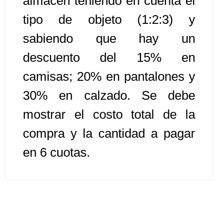
almacén teniendo en cuenta el
tipo de objeto (1:2:3) y
Algoritmos II [Ingresar]
sabiendo que hay un
Ver/Ocultar temario
descuento del 15% en
Prueba de escritorio Ξ Manejo
camisas; 20% en pantalones y
cadenas de texto Ξ Funciones con
30% en calzado. Se debe
cadenas Ξ Procedimientos Ξ
Funciones Ξ Recursión Ξ Arreglos
mostrar el costo total de la
unidimensionales (vectores) Ξ
compra y la cantidad a pagar
Arreglos bidimensionales (matrices)
Ξ Arreglos multidimensionales Ξ
en 6 cuotas.
Métodos de ordenamiento (burbuja,
selección, inserción, shell) Ξ
Métodos de búsqueda (secuencial,
binaria).