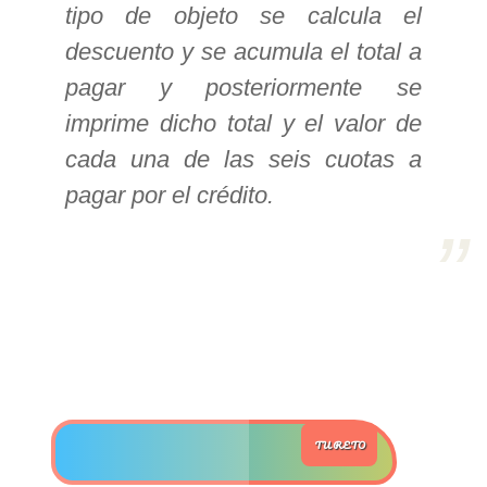
tipo de objeto se calcula el
descuento y se acumula el total a
>> Ingresar YA a este tutorial
pagar y posteriormente se
imprime dicho total y el valor de
Estructuras de Datos II
cada una de las seis cuotas a
[Ingresar]
pagar por el crédito.
Ver/Ocultar temario
Axiomatización Ξ Tablas de decisión
Ξ Polinomios como listas ligadas Ξ
Pilas como lista ligada Ξ Colas
como lista ligada Ξ Arreglos en
memoria Ξ Matrices dispersas en
vector y lista ligada Ξ Árboles
binarios Ξ Árboles AVL Ξ Grafos Ξ
TU RETO
Tratamiento de archivos.