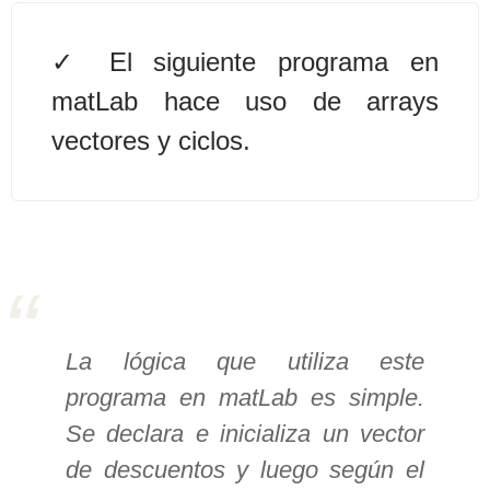
>> Ingresar YA a este tutorial
El siguiente programa en
matLab hace uso de arrays
Estructuras de Datos I
vectores y ciclos.
[Ingresar]
Ver/Ocultar temario
Algoritmos eficientes Ξ
Representación de polinomios Ξ
POO Ξ Manejo de pilas (stack) Ξ
Manejo de colas (queue) Ξ Listas
La lógica que utiliza este
ligadas (LSL, LSLC, LDL, LDLC) Ξ
programa en matLab es simple.
Matrices dispersas Ξ
Se declara e inicializa un vector
Representación de árboles Ξ
Representación de grafos.
de descuentos y luego según el