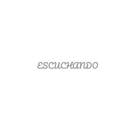
Matemáticas Básicas II
[Ingresar]
Ver/Ocultar temario
La relación Ξ Aplicación de la
relación Ξ La función matemática Ξ
Funciones polinómicas Ξ La función
ESCUCHANDO
lineal Ξ Funciones algebraicas Ξ
Simplificación de fracciones
algebraicas Ξ Fracciones complejas
Ξ Ecuaciones de primer grado Ξ
Ecuaciones fraccionarias Ξ
Ecuaciones racionales Ξ La
combinación Ξ La permutación Ξ
Aplicación de la combinación y la
permutación.