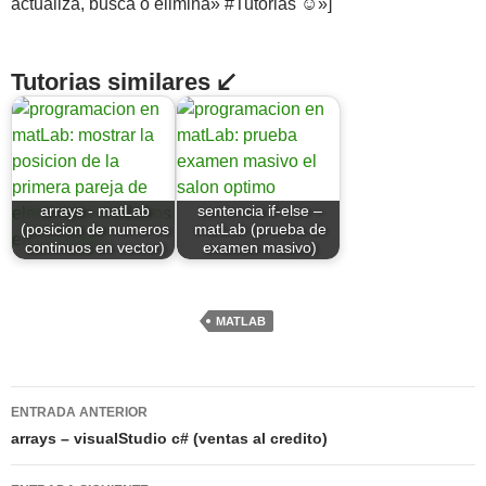
actualiza, busca o elimina» #Tutorias ☺»]
Tutorias similares ↙
arrays - matLab
sentencia if-else –
(posicion de numeros
matLab (prueba de
continuos en vector)
examen masivo)
MATLAB
Navegación
ENTRADA ANTERIOR
de
arrays – visualStudio c# (ventas al credito)
entradas