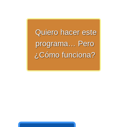
numeral 0 y 1 Ξ Los números
naturales (N) Ξ Operaciones con
naturales Ξ Los números enteros (Z)
Ξ Operaciones con enteros Ξ Los
Quiero hacer este
números racionales (Q) Ξ
programa… Pero
Operaciones con racionales Ξ Los
números irracionales (Q') Ξ
¿Cómo funciona?
Operaciones con irracionales Ξ
Porcentajes.
>> Ingresar YA a este tutorial
Matemáticas Básicas I
[Ingresar]