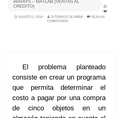
ARRAYS – MATLAB (VENTAS AL
CREDITO)
Algoritmos I [Ingresar]
AGOSTO 3, 2018
TUTORIASCOLOMBIA
DEJA UN
COMENTARIO
Ver/Ocultar temario
Breve historia Ξ Operadores lógicos
Ξ Operadores de relación Ξ
Variables Ξ Estructura de un
algoritmo Ξ Expresiones aritméticas
Ξ Enunciado lectura/escritura Ξ
El problema planteado
Enunciado de decisión (sentencias
consiste en crear un programa
condicionales) Ξ Estructuras
que permita determinar el
repetitivas (ciclo para, ciclo mientras,
ciclo haga-mientras) Ξ Ejercicios.
costo a pagar por una compra
de cinco objetos en un
>> Ingresar YA a este tutorial