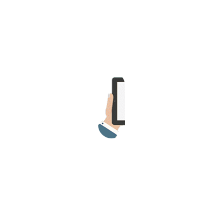
>> Ingresar YA a este tutorial
Matemáticas Básicas y
Elementales
Matemáticas
Elementales [Ingresar]
Ver/Ocultar temario
La numeración Ξ Los números Ξ El