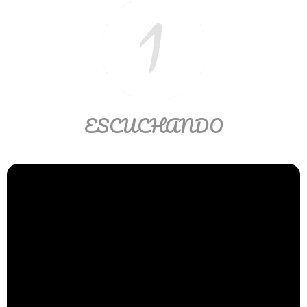
Matemáticas Básicas II
[Ingresar]
Ver/Ocultar temario
La relación Ξ Aplicación de la
relación Ξ La función matemática Ξ
ESCUCHANDO
Funciones polinómicas Ξ La función
lineal Ξ Funciones algebraicas Ξ
Simplificación de fracciones
algebraicas Ξ Fracciones complejas
Ξ Ecuaciones de primer grado Ξ
Ecuaciones fraccionarias Ξ
Ecuaciones racionales Ξ La
combinación Ξ La permutación Ξ
Aplicación de la combinación y la
permutación.