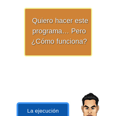
numeral 0 y 1 Ξ Los números
naturales (N) Ξ Operaciones con
naturales Ξ Los números enteros (Z)
Quiero hacer este
Ξ Operaciones con enteros Ξ Los
programa… Pero
números racionales (Q) Ξ
¿Cómo funciona?
Operaciones con racionales Ξ Los
números irracionales (Q') Ξ
Operaciones con irracionales Ξ
Porcentajes.
>> Ingresar YA a este tutorial
Matemáticas Básicas I
[Ingresar]
La ejecución