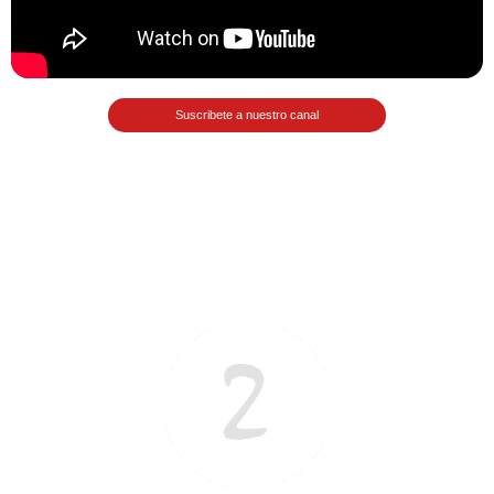
>> Ingresar YA a este tutorial
Suscribete a nuestro canal
Matemáticas Básicas III
[Ingresar]
Ver/Ocultar temario
Funciones polinómicas Ξ Función
polinómica cuadrática Ξ Aplicación
funciones cuadráticas Ξ Números
complejos Ξ Operaciones con
números complejos Ξ
Representación de números
complejos Ξ Ecuaciones cuadráticas