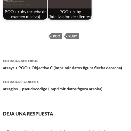
POO + ruby (prueba de
POO + ruby
examen masivo)
(fidelizacion de clientes)
POO
RUBY
Navegación
ENTRADA ANTERIOR
de
arrays + POO + Objective C (imprimir datos figura flecha derecha)
entradas
ENTRADA SIGUIENTE
arreglos – pseudocodigo (imprimir datos figura arroba)
DEJA UNA RESPUESTA