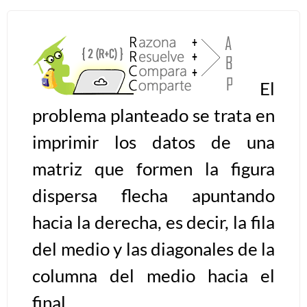
Algoritmos II [Ingresar]
Ver/Ocultar temario
El
Prueba de escritorio Ξ Manejo
problema planteado se trata en
cadenas de texto Ξ Funciones con
cadenas Ξ Procedimientos Ξ
imprimir los datos de una
Funciones Ξ Recursión Ξ Arreglos
matriz que formen la figura
unidimensionales (vectores) Ξ
Arreglos bidimensionales (matrices)
dispersa flecha apuntando
Ξ Arreglos multidimensionales Ξ
hacia la derecha, es decir, la fila
Métodos de ordenamiento (burbuja,
del medio y las diagonales de la
selección, inserción, shell) Ξ
Métodos de búsqueda (secuencial,
columna del medio hacia el
binaria).
final