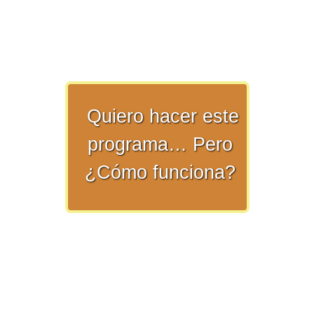
>> Ingresar YA a este tutorial
Quiero hacer este
programa… Pero
Matemáticas Básicas y
¿Cómo funciona?
Elementales
Matemáticas
Elementales [Ingresar]
Ver/Ocultar temario
La numeración Ξ Los números Ξ El