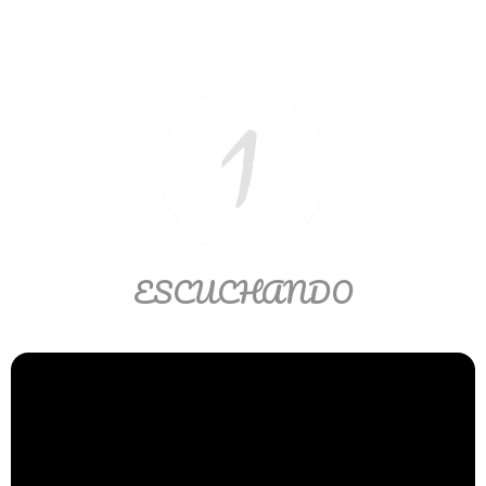
Ver/Ocultar temario
Propiedades de los reales (R) Ξ
Aplicación y operaciones con los
reales (R) Ξ Propiedades de los
radicales Ξ Aplicación y operación
con los radicales Ξ Expresiones
algebraicas Ξ Operaciones con
polinomios Ξ Productos notables Ξ
Factorización Ξ Ejercicios
ESCUCHANDO
factorización Ξ División de
polinomios Ξ Método cociente
residuo Ξ División sintética.
>> Ingresar YA a este tutorial