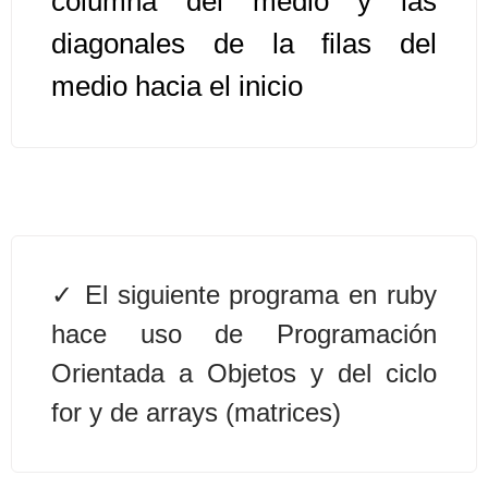
columna del medio y las
diagonales de la filas del
Algoritmos II [Ingresar]
medio hacia el inicio
Ver/Ocultar temario
Prueba de escritorio Ξ Manejo
cadenas de texto Ξ Funciones con
cadenas Ξ Procedimientos Ξ
Funciones Ξ Recursión Ξ Arreglos
unidimensionales (vectores) Ξ
El siguiente programa en ruby
Arreglos bidimensionales (matrices)
hace uso de Programación
Ξ Arreglos multidimensionales Ξ
Métodos de ordenamiento (burbuja,
Orientada a Objetos y del ciclo
selección, inserción, shell) Ξ
for y de arrays (matrices)
Métodos de búsqueda (secuencial,
binaria).