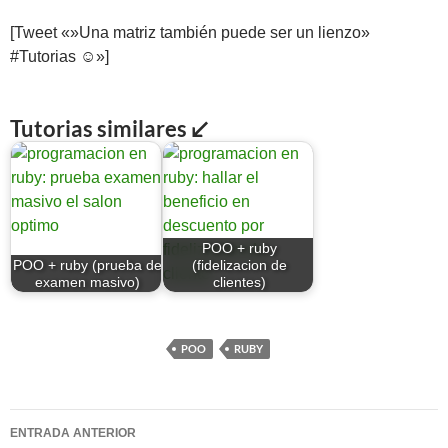
[Tweet «»Una matriz también puede ser un lienzo»
#Tutorias ☺»]
Tutorias similares ↙
POO + ruby
POO + ruby (prueba de
(fidelizacion de
examen masivo)
clientes)
POO
RUBY
Navegación
ENTRADA ANTERIOR