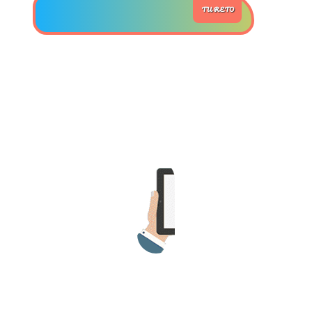
TU RETO
>> Ingresar YA a este tutorial
Estructuras de Datos II
[Ingresar]
Ver/Ocultar temario
Axiomatización Ξ Tablas de decisión
Ξ Polinomios como listas ligadas Ξ
Pilas como lista ligada Ξ Colas
como lista ligada Ξ Arreglos en
memoria Ξ Matrices dispersas en
vector y lista ligada Ξ Árboles
binarios Ξ Árboles AVL Ξ Grafos Ξ
Tratamiento de archivos.