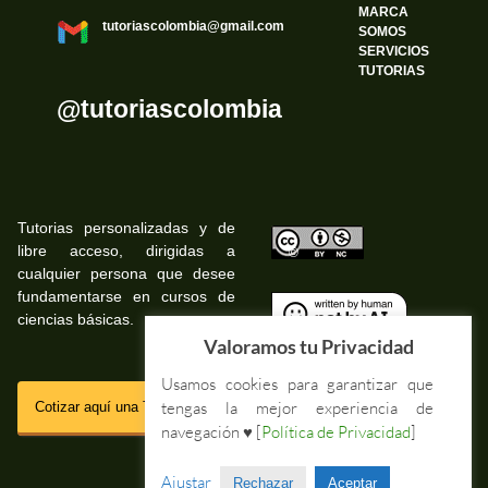
MARCA
tutoriascolombia@gmail.com
SOMOS
SERVICIOS
TUTORIAS
@tutoriascolombia
Tutorias personalizadas y de
libre acceso, dirigidas a
©
cualquier persona que desee
fundamentarse en cursos de
ciencias básicas.
©
Valoramos tu Privacidad
Usamos cookies para garantizar que
SSL
tengas la mejor experiencia de
Cotizar aquí una Tutoria Web
navegación ♥ [
Política de Privacidad
]
Impressum Tutorias.co
Ajustar
Rechazar
Aceptar