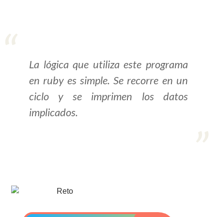
>> Ingresar YA a este tutorial
Estructuras de Datos I
La lógica que utiliza este programa
[Ingresar]
en ruby es simple. Se recorre en un
Ver/Ocultar temario
ciclo y se imprimen los datos
Algoritmos eficientes Ξ
implicados.
Representación de polinomios Ξ
POO Ξ Manejo de pilas (stack) Ξ
Manejo de colas (queue) Ξ Listas
ligadas (LSL, LSLC, LDL, LDLC) Ξ
Matrices dispersas Ξ
Representación de árboles Ξ
Representación de grafos.