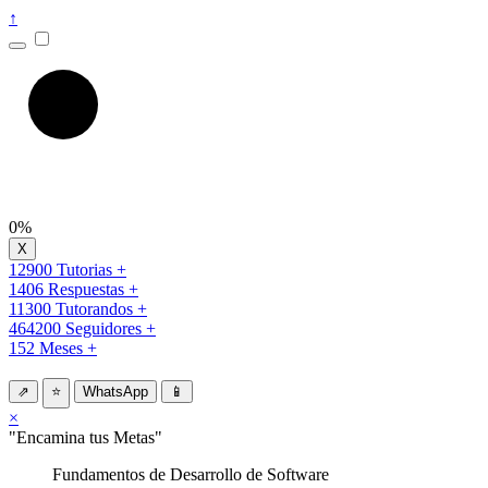
↑
0%
12900 Tutorias +
1406 Respuestas +
11300 Tutorandos +
464200 Seguidores +
152 Meses +
⇗
⭐
WhatsApp
📱
×
"Encamina tus Metas"
Fundamentos de Desarrollo de Software