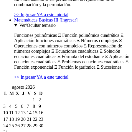
combinación y la permutación.
>> Ingresar YA a este tutorial
Matemáticas Básicas III [Ingresar]
Ver/Ocultar temario
Funciones polinómicas Ξ Función polinómica cuadrática Ξ
Aplicación funciones cuadráticas Ξ Números complejos Ξ
Operaciones con números complejos Ξ Representación de
números complejos Ξ Ecuaciones cuadráticas Ξ Solución
ecuaciones cuadráticas Ξ Fórmula del estudiante Ξ Aplicación
ecuaciones cuadráticas Ξ Problemas ecuaciones cuadráticas Ξ
Función exponencial Ξ Función logarítmica Ξ Sucesiones.
>> Ingresar YA a este tutorial
agosto 2026
L
M
X
J
V
S
D
1
2
3
4
5
6
7
8
9
10
11
12
13
14
15
16
17
18
19
20
21
22
23
24
25
26
27
28
29
30