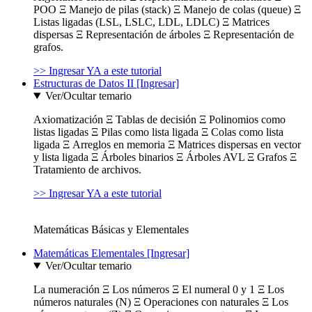
POO Ξ Manejo de pilas (stack) Ξ Manejo de colas (queue) Ξ
Listas ligadas (LSL, LSLC, LDL, LDLC) Ξ Matrices
dispersas Ξ Representación de árboles Ξ Representación de
grafos.
>> Ingresar YA a este tutorial
Estructuras de Datos II [Ingresar]
Ver/Ocultar temario
Axiomatización Ξ Tablas de decisión Ξ Polinomios como
listas ligadas Ξ Pilas como lista ligada Ξ Colas como lista
ligada Ξ Arreglos en memoria Ξ Matrices dispersas en vector
y lista ligada Ξ Árboles binarios Ξ Árboles AVL Ξ Grafos Ξ
Tratamiento de archivos.
>> Ingresar YA a este tutorial
Matemáticas Básicas y Elementales
Matemáticas Elementales [Ingresar]
Ver/Ocultar temario
La numeración Ξ Los números Ξ El numeral 0 y 1 Ξ Los
números naturales (N) Ξ Operaciones con naturales Ξ Los