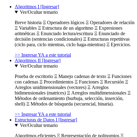
Algoritmos I [Ingresar]
Ver/Ocultar temario
Breve historia Ξ Operadores lógicos Ξ Operadores de relación
Ξ Variables Ξ Estructura de un algoritmo Ξ Expresiones
aritméticas Ξ Enunciado lectura/escritura Ξ Enunciado de
decisión (sentencias condicionales) Ξ Estructuras repetitivas
(ciclo para, ciclo mientras, ciclo haga-mientras) Ξ Ejercicios.
>> Ingresar YA a este tutorial
Algoritmos II [Ingresar]
Ver/Ocultar temario
Prueba de escritorio Ξ Manejo cadenas de texto Ξ Funciones
con cadenas Ξ Procedimientos Ξ Funciones Ξ Recursión Ξ
Arreglos unidimensionales (vectores) Ξ Arreglos
bidimensionales (matrices) Ξ Arreglos multidimensionales Ξ
Métodos de ordenamiento (burbuja, selección, inserción,
shell) Ξ Métodos de búsqueda (secuencial, binaria).
>> Ingresar YA a este tutorial
Estructuras de Datos I [Ingresar]
Ver/Ocultar temario
Algoritmos eficientes Ξ Representación de polinomios Ξ