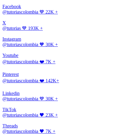
Facebook
@tutoriascolombia
💙 22K +
X
@tutorias
💙 193K +
Instagram
@tutoriascolombia
🧡 30K +
Youtube
@tutoriascolombia
❤️ 7K +
Pinterest
@tutoriascolombia
❤️ 142K+
Linkedin
@tutoriascolombia
💙 30K +
TikTok
@tutoriascolombia
🖤 23K +
Threads
@tutoriascolombia
🖤 7K +