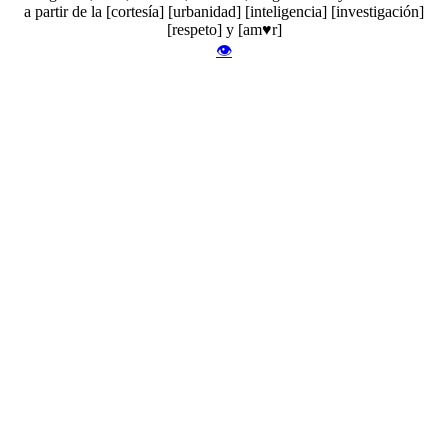
a partir de la [cortesía] [urbanidad] [inteligencia] [investigación]
[respeto] y [am♥r]
👁