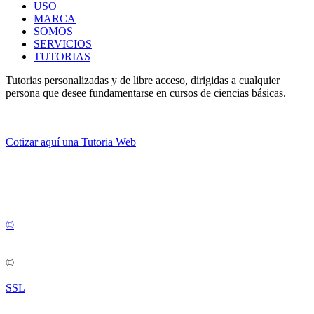
USO
MARCA
SOMOS
SERVICIOS
TUTORIAS
Tutorias personalizadas y de libre acceso, dirigidas a cualquier
persona que desee fundamentarse en cursos de ciencias básicas.
Cotizar aquí una Tutoria Web
💚
© 2012 -
2
0
2
5
©
©
SSL