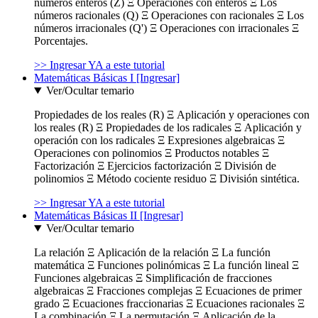
números enteros (Z) Ξ Operaciones con enteros Ξ Los
números racionales (Q) Ξ Operaciones con racionales Ξ Los
números irracionales (Q') Ξ Operaciones con irracionales Ξ
Porcentajes.
>> Ingresar YA a este tutorial
Matemáticas Básicas I [Ingresar]
Ver/Ocultar temario
Propiedades de los reales (R) Ξ Aplicación y operaciones con
los reales (R) Ξ Propiedades de los radicales Ξ Aplicación y
operación con los radicales Ξ Expresiones algebraicas Ξ
Operaciones con polinomios Ξ Productos notables Ξ
Factorización Ξ Ejercicios factorización Ξ División de
polinomios Ξ Método cociente residuo Ξ División sintética.
>> Ingresar YA a este tutorial
Matemáticas Básicas II [Ingresar]
Ver/Ocultar temario
La relación Ξ Aplicación de la relación Ξ La función
matemática Ξ Funciones polinómicas Ξ La función lineal Ξ
Funciones algebraicas Ξ Simplificación de fracciones
algebraicas Ξ Fracciones complejas Ξ Ecuaciones de primer
grado Ξ Ecuaciones fraccionarias Ξ Ecuaciones racionales Ξ
La combinación Ξ La permutación Ξ Aplicación de la