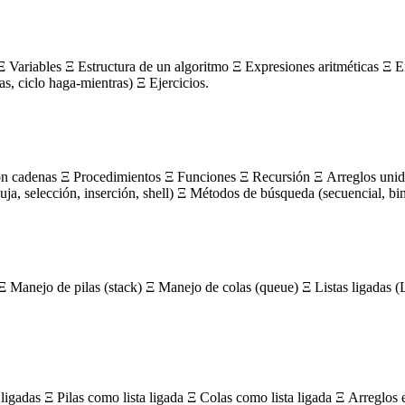
 Variables Ξ Estructura de un algoritmo Ξ Expresiones aritméticas Ξ E
ras, ciclo haga-mientras) Ξ Ejercicios.
on cadenas Ξ Procedimientos Ξ Funciones Ξ Recursión Ξ Arreglos unidi
, selección, inserción, shell) Ξ Métodos de búsqueda (secuencial, bin
Ξ Manejo de pilas (stack) Ξ Manejo de colas (queue) Ξ Listas ligada
igadas Ξ Pilas como lista ligada Ξ Colas como lista ligada Ξ Arreglos 