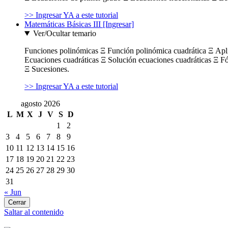
>> Ingresar YA a este tutorial
Matemáticas Básicas III [Ingresar]
Ver/Ocultar temario
Funciones polinómicas Ξ Función polinómica cuadrática Ξ Ap
Ecuaciones cuadráticas Ξ Solución ecuaciones cuadráticas Ξ F
Ξ Sucesiones.
>> Ingresar YA a este tutorial
agosto 2026
L
M
X
J
V
S
D
1
2
3
4
5
6
7
8
9
10
11
12
13
14
15
16
17
18
19
20
21
22
23
24
25
26
27
28
29
30
31
« Jun
Cerrar
Saltar al contenido