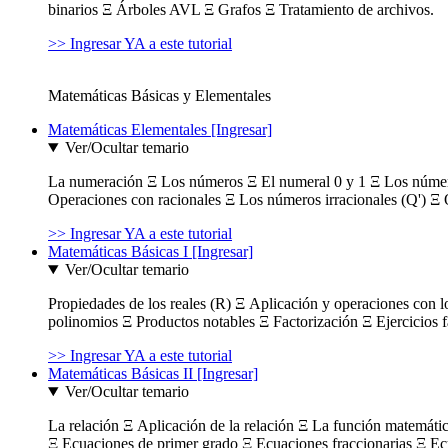
binarios Ξ Árboles AVL Ξ Grafos Ξ Tratamiento de archivos.
>> Ingresar YA a este tutorial
Matemáticas Básicas y Elementales
Matemáticas Elementales [Ingresar]
Ver/Ocultar temario
La numeración Ξ Los números Ξ El numeral 0 y 1 Ξ Los número
Operaciones con racionales Ξ Los números irracionales (Q') Ξ 
>> Ingresar YA a este tutorial
Matemáticas Básicas I [Ingresar]
Ver/Ocultar temario
Propiedades de los reales (R) Ξ Aplicación y operaciones con l
polinomios Ξ Productos notables Ξ Factorización Ξ Ejercicios f
>> Ingresar YA a este tutorial
Matemáticas Básicas II [Ingresar]
Ver/Ocultar temario
La relación Ξ Aplicación de la relación Ξ La función matemáti
Ξ Ecuaciones de primer grado Ξ Ecuaciones fraccionarias Ξ Ec