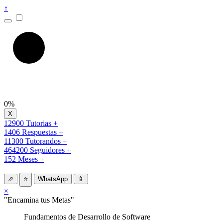
↑
0%
12900 Tutorias +
1406 Respuestas +
11300 Tutorandos +
464200 Seguidores +
152 Meses +
⇗
⭐
WhatsApp
📱
×
"Encamina tus Metas"
Fundamentos de Desarrollo de Software