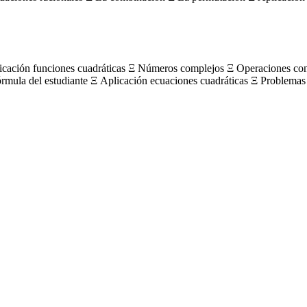
licación funciones cuadráticas Ξ Números complejos Ξ Operaciones c
órmula del estudiante Ξ Aplicación ecuaciones cuadráticas Ξ Problemas