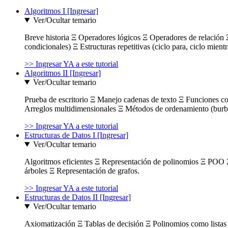
Algoritmos I [Ingresar]
Ver/Ocultar temario
Breve historia Ξ Operadores lógicos Ξ Operadores de relación Ξ
condicionales) Ξ Estructuras repetitivas (ciclo para, ciclo mient
>> Ingresar YA a este tutorial
Algoritmos II [Ingresar]
Ver/Ocultar temario
Prueba de escritorio Ξ Manejo cadenas de texto Ξ Funciones c
Arreglos multidimensionales Ξ Métodos de ordenamiento (burbuja
>> Ingresar YA a este tutorial
Estructuras de Datos I [Ingresar]
Ver/Ocultar temario
Algoritmos eficientes Ξ Representación de polinomios Ξ POO 
árboles Ξ Representación de grafos.
>> Ingresar YA a este tutorial
Estructuras de Datos II [Ingresar]
Ver/Ocultar temario
Axiomatización Ξ Tablas de decisión Ξ Polinomios como listas l