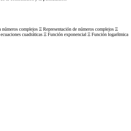
on números complejos Ξ Representación de números complejos Ξ
 ecuaciones cuadráticas Ξ Función exponencial Ξ Función logarítmica