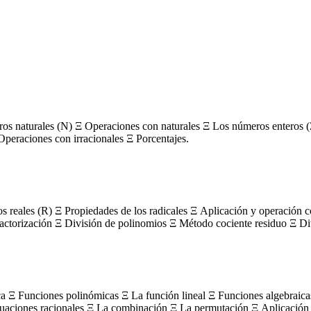
s naturales (N) Ξ Operaciones con naturales Ξ Los números enteros (
Operaciones con irracionales Ξ Porcentajes.
os reales (R) Ξ Propiedades de los radicales Ξ Aplicación y operación 
actorización Ξ División de polinomios Ξ Método cociente residuo Ξ Divi
ca Ξ Funciones polinómicas Ξ La función lineal Ξ Funciones algebraica
uaciones racionales Ξ La combinación Ξ La permutación Ξ Aplicación 