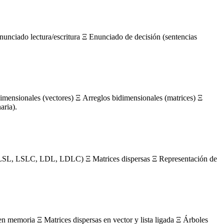
nunciado lectura/escritura Ξ Enunciado de decisión (sentencias
mensionales (vectores) Ξ Arreglos bidimensionales (matrices) Ξ
aria).
s (LSL, LSLC, LDL, LDLC) Ξ Matrices dispersas Ξ Representación de
en memoria Ξ Matrices dispersas en vector y lista ligada Ξ Árboles