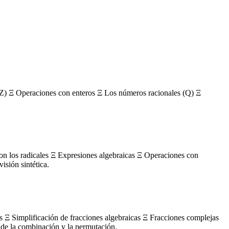
Z) Ξ Operaciones con enteros Ξ Los números racionales (Q) Ξ
con los radicales Ξ Expresiones algebraicas Ξ Operaciones con
sión sintética.
s Ξ Simplificación de fracciones algebraicas Ξ Fracciones complejas
de la combinación y la permutación.