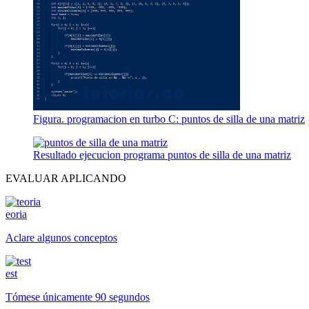
Figura. programacion en turbo C: puntos de silla de una matriz
Resultado ejecucion programa puntos de silla de una matriz
EVALUAR APLICANDO
eoria
Aclare algunos conceptos
est
Tómese únicamente 90 segundos