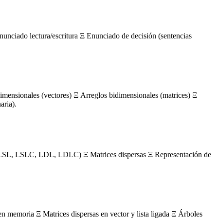
nunciado lectura/escritura Ξ Enunciado de decisión (sentencias
mensionales (vectores) Ξ Arreglos bidimensionales (matrices) Ξ
aria).
s (LSL, LSLC, LDL, LDLC) Ξ Matrices dispersas Ξ Representación de
en memoria Ξ Matrices dispersas en vector y lista ligada Ξ Árboles