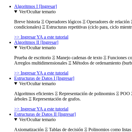
Algoritmos I [Ingresar]
Ver/Ocultar temario
Breve historia Ξ Operadores lógicos Ξ Operadores de relación Ξ
condicionales) Ξ Estructuras repetitivas (ciclo para, ciclo mient
>> Ingresar YA a este tutorial
Algoritmos II [Ingresar]
Ver/Ocultar temario
Prueba de escritorio Ξ Manejo cadenas de texto Ξ Funciones c
Arreglos multidimensionales Ξ Métodos de ordenamiento (burbuja
>> Ingresar YA a este tutorial
Estructuras de Datos I [Ingresar]
Ver/Ocultar temario
Algoritmos eficientes Ξ Representación de polinomios Ξ POO 
árboles Ξ Representación de grafos.
>> Ingresar YA a este tutorial
Estructuras de Datos II [Ingresar]
Ver/Ocultar temario
Axiomatización Ξ Tablas de decisión Ξ Polinomios como listas l