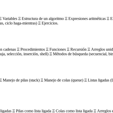
 Variables Ξ Estructura de un algoritmo Ξ Expresiones aritméticas Ξ E
ras, ciclo haga-mientras) Ξ Ejercicios.
on cadenas Ξ Procedimientos Ξ Funciones Ξ Recursión Ξ Arreglos unidi
, selección, inserción, shell) Ξ Métodos de búsqueda (secuencial, bin
Ξ Manejo de pilas (stack) Ξ Manejo de colas (queue) Ξ Listas ligada
igadas Ξ Pilas como lista ligada Ξ Colas como lista ligada Ξ Arreglos 