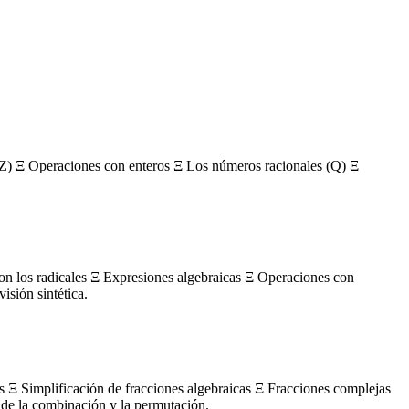
Z) Ξ Operaciones con enteros Ξ Los números racionales (Q) Ξ
con los radicales Ξ Expresiones algebraicas Ξ Operaciones con
sión sintética.
s Ξ Simplificación de fracciones algebraicas Ξ Fracciones complejas
de la combinación y la permutación.