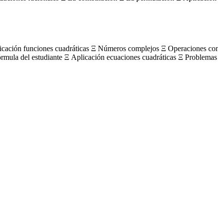
licación funciones cuadráticas Ξ Números complejos Ξ Operaciones c
órmula del estudiante Ξ Aplicación ecuaciones cuadráticas Ξ Problemas