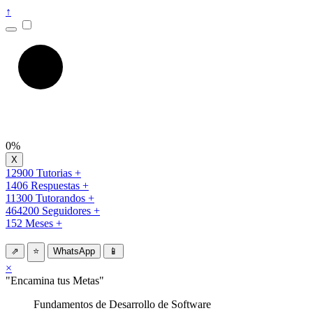
↑
0%
12900 Tutorias +
1406 Respuestas +
11300 Tutorandos +
464200 Seguidores +
152 Meses +
⇗
⭐
WhatsApp
📱
×
"Encamina tus Metas"
Fundamentos de Desarrollo de Software