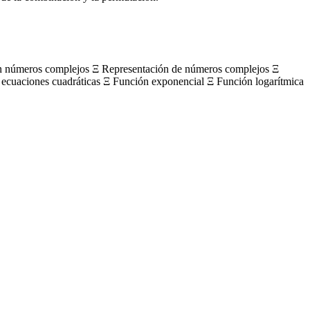
on números complejos Ξ Representación de números complejos Ξ
 ecuaciones cuadráticas Ξ Función exponencial Ξ Función logarítmica