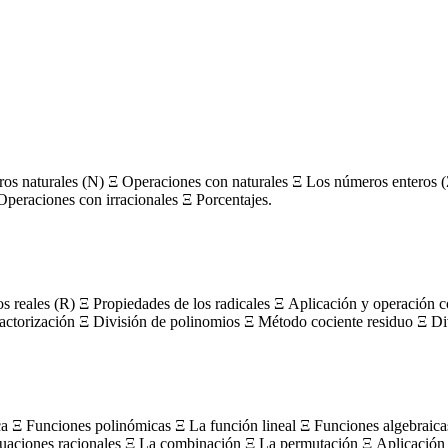
s naturales (N) Ξ Operaciones con naturales Ξ Los números enteros (
Operaciones con irracionales Ξ Porcentajes.
os reales (R) Ξ Propiedades de los radicales Ξ Aplicación y operación 
actorización Ξ División de polinomios Ξ Método cociente residuo Ξ Divi
ca Ξ Funciones polinómicas Ξ La función lineal Ξ Funciones algebraica
uaciones racionales Ξ La combinación Ξ La permutación Ξ Aplicación 