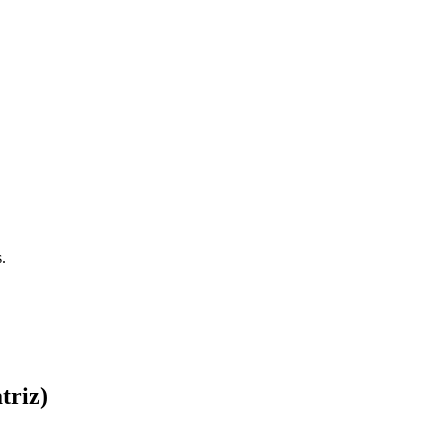
.
triz)