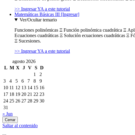
>> Ingresar YA a este tutorial
Matemáticas Básicas III [Ingresar]
Ver/Ocultar temario
Funciones polinómicas Ξ Función polinómica cuadrática Ξ Ap
Ecuaciones cuadráticas Ξ Solución ecuaciones cuadráticas Ξ F
Ξ Sucesiones.
>> Ingresar YA a este tutorial
agosto 2026
L
M
X
J
V
S
D
1
2
3
4
5
6
7
8
9
10
11
12
13
14
15
16
17
18
19
20
21
22
23
24
25
26
27
28
29
30
31
« Jun
Cerrar
Saltar al contenido