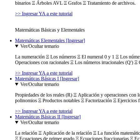
binarios Ξ Árboles AVL Ξ Grafos Ξ Tratamiento de archivos.
>> Ingresar YA a este tutorial
Matemáticas Básicas y Elementales
Matemáticas Elementales [Ingresar]
Ver/Ocultar temario
La numeración Ξ Los números Ξ El numeral 0 y 1 Ξ Los número
Operaciones con racionales Ξ Los números irracionales (Q') Ξ 
>> Ingresar YA a este tutorial
Matemáticas Básicas I [Ingresar]
Ver/Ocultar temario
Propiedades de los reales (R) Ξ Aplicación y operaciones con l
polinomios Ξ Productos notables Ξ Factorización Ξ Ejercicios f
>> Ingresar YA a este tutorial
Matemáticas Básicas II [Ingresar]
Ver/Ocultar temario
La relación Ξ Aplicación de la relación Ξ La función matemáti
Ξ Ecuaciones de primer grado Ξ Ecuaciones fraccionarias Ξ Ec