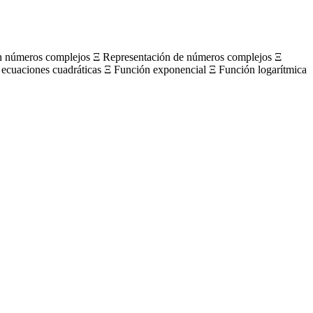
on números complejos Ξ Representación de números complejos Ξ
 ecuaciones cuadráticas Ξ Función exponencial Ξ Función logarítmica