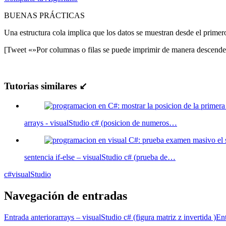
BUENAS PRÁCTICAS
Una estructura cola implica que los datos se muestran desde el primero 
[Tweet «»Por columnas o filas se puede imprimir de manera descend
Tutorias similares ↙
arrays - visualStudio c# (posicion de numeros…
sentencia if-else – visualStudio c# (prueba de…
c#
visualStudio
Navegación de entradas
Entrada anterior
arrays – visualStudio c# (figura matriz z invertida )
Ent