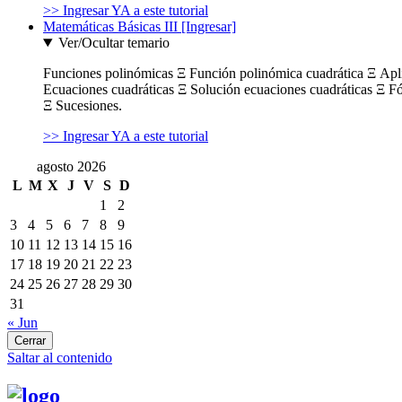
>> Ingresar YA a este tutorial
Matemáticas Básicas III [Ingresar]
Ver/Ocultar temario
Funciones polinómicas Ξ Función polinómica cuadrática Ξ Ap
Ecuaciones cuadráticas Ξ Solución ecuaciones cuadráticas Ξ F
Ξ Sucesiones.
>> Ingresar YA a este tutorial
agosto 2026
L
M
X
J
V
S
D
1
2
3
4
5
6
7
8
9
10
11
12
13
14
15
16
17
18
19
20
21
22
23
24
25
26
27
28
29
30
31
« Jun
Cerrar
Saltar al contenido