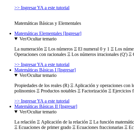
>> Ingresar YA a este tutorial
Matemáticas Básicas y Elementales
Matemáticas Elementales [Ingresar]
Ver/Ocultar temario
La numeración Ξ Los números Ξ El numeral 0 y 1 Ξ Los número
Operaciones con racionales Ξ Los números irracionales (Q') Ξ 
>> Ingresar YA a este tutorial
Matemáticas Básicas I [Ingresar]
Ver/Ocultar temario
Propiedades de los reales (R) Ξ Aplicación y operaciones con l
polinomios Ξ Productos notables Ξ Factorización Ξ Ejercicios f
>> Ingresar YA a este tutorial
Matemáticas Básicas II [Ingresar]
Ver/Ocultar temario
La relación Ξ Aplicación de la relación Ξ La función matemáti
Ξ Ecuaciones de primer grado Ξ Ecuaciones fraccionarias Ξ Ec