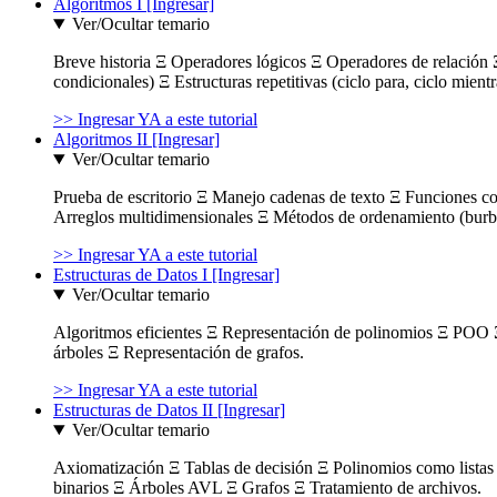
Algoritmos I [Ingresar]
Ver/Ocultar temario
Breve historia Ξ Operadores lógicos Ξ Operadores de relación Ξ
condicionales) Ξ Estructuras repetitivas (ciclo para, ciclo mient
>> Ingresar YA a este tutorial
Algoritmos II [Ingresar]
Ver/Ocultar temario
Prueba de escritorio Ξ Manejo cadenas de texto Ξ Funciones c
Arreglos multidimensionales Ξ Métodos de ordenamiento (burbuja
>> Ingresar YA a este tutorial
Estructuras de Datos I [Ingresar]
Ver/Ocultar temario
Algoritmos eficientes Ξ Representación de polinomios Ξ POO 
árboles Ξ Representación de grafos.
>> Ingresar YA a este tutorial
Estructuras de Datos II [Ingresar]
Ver/Ocultar temario
Axiomatización Ξ Tablas de decisión Ξ Polinomios como listas l
binarios Ξ Árboles AVL Ξ Grafos Ξ Tratamiento de archivos.