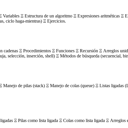
 Variables Ξ Estructura de un algoritmo Ξ Expresiones aritméticas Ξ E
ras, ciclo haga-mientras) Ξ Ejercicios.
on cadenas Ξ Procedimientos Ξ Funciones Ξ Recursión Ξ Arreglos unidi
, selección, inserción, shell) Ξ Métodos de búsqueda (secuencial, bin
Ξ Manejo de pilas (stack) Ξ Manejo de colas (queue) Ξ Listas ligada
igadas Ξ Pilas como lista ligada Ξ Colas como lista ligada Ξ Arreglos 