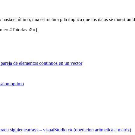
hasta el último; una estructura pila implica que los datos se muestran d
ente» #Tutorias ☺»]
rada siguiente
arrays – visualStudio c# (operacion aritmetica a matriz)