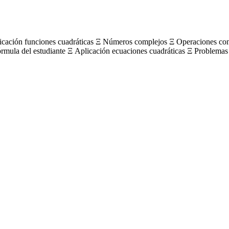
licación funciones cuadráticas Ξ Números complejos Ξ Operaciones c
órmula del estudiante Ξ Aplicación ecuaciones cuadráticas Ξ Problemas