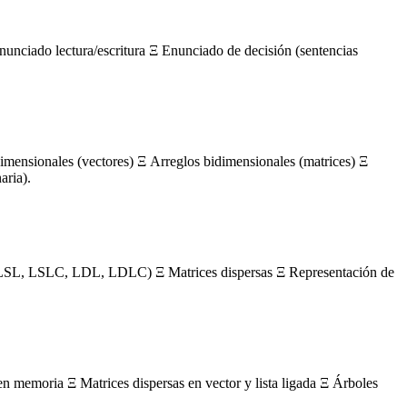
nunciado lectura/escritura Ξ Enunciado de decisión (sentencias
mensionales (vectores) Ξ Arreglos bidimensionales (matrices) Ξ
aria).
s (LSL, LSLC, LDL, LDLC) Ξ Matrices dispersas Ξ Representación de
en memoria Ξ Matrices dispersas en vector y lista ligada Ξ Árboles