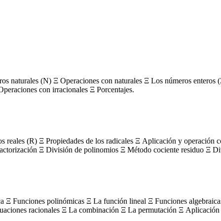
s naturales (N) Ξ Operaciones con naturales Ξ Los números enteros (
Operaciones con irracionales Ξ Porcentajes.
os reales (R) Ξ Propiedades de los radicales Ξ Aplicación y operación 
actorización Ξ División de polinomios Ξ Método cociente residuo Ξ Divi
ca Ξ Funciones polinómicas Ξ La función lineal Ξ Funciones algebraica
uaciones racionales Ξ La combinación Ξ La permutación Ξ Aplicación 